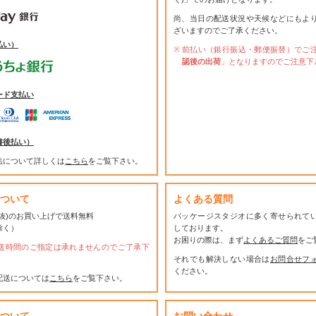
尚、当日の配送状況や天候などにもよ
ざいますのでご了承ください。
払い）
前払い（銀行振込・郵便振替）でご
認後の出荷
」となりますのでご注意下
ード支払い
書後払い）
法について詳しくは
こちら
をご覧下さい。
ついて
よくある質問
(税抜)のお買い上げで送料無料
パッケージスタジオに多く寄せられて
除く）
しております。
お困りの際は、まず
よくあるご質問
をご
送時間のご指定は承れませんのでご了承下
それでも解決しない場合は
お問合せフ
ください。
配送については
こちら
をご覧下さい。