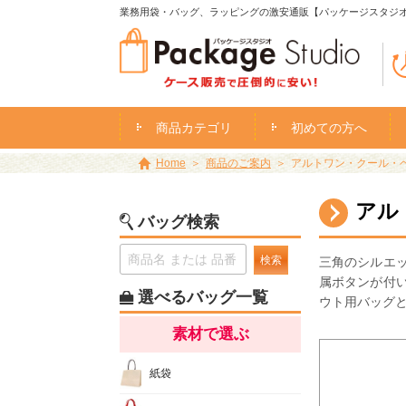
業務用袋・バッグ、ラッピングの激安通販【パッケージスタジ
商品カテゴリ
初めての方へ
Home
商品のご案内
アルトワン・クール・ベ
アル
バッグ検索
検索
三角のシルエ
属ボタンが付
選べるバッグ一覧
ウト用バッグ
素材で選ぶ
紙袋