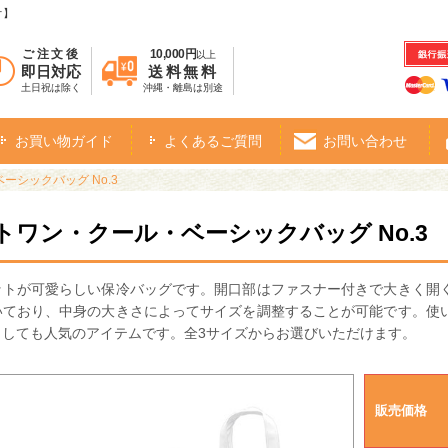
オ】
ご注文後
10,000円
以上
即日対応
送料無料
土日祝は除く
沖縄・離島は別途
お買い物ガイド
よくあるご質問
お問い合わせ
ーシックバッグ No.3
トワン・クール・ベーシックバッグ No.3
ットが可愛らしい保冷バッグです。開口部はファスナー付きで大きく開
いており、中身の大きさによってサイズを調整することが可能です。使
としても人気のアイテムです。全3サイズからお選びいただけます。
販売価格