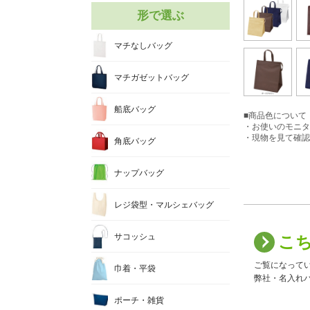
形で選ぶ
マチなしバッグ
マチガゼットバッグ
船底バッグ
■商品色について
・お使いのモニタ
・現物を見て確認
角底バッグ
ナップバッグ
レジ袋型・マルシェバッグ
サコッシュ
こ
ご覧になって
巾着・平袋
弊社・名入れバ
ポーチ・雑貨