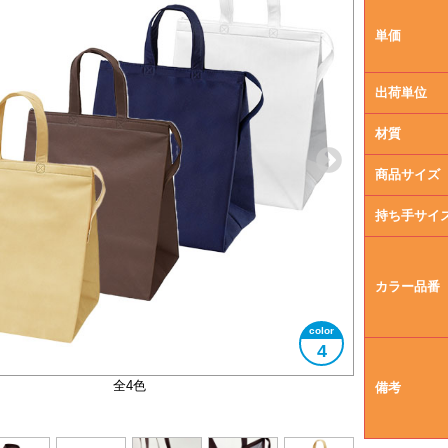
単価
出荷単位
材質
商品サイズ
持ち手サイ
カラー品番
4
内側アルミ蒸着フィルム・底ボール付き
サイドの金属ボタン
A4サイズ対応
3サイズ展開
全4色
備考