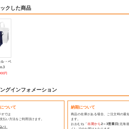
ックした商品
ール・ベ
.3
900円
ングインフォメーション
について
納期について
ジオでは
商品の在庫がある場合、ご注文時の最
お支払い方法をご利用頂けます。
ます。
おおむね「
出荷から
2～3営業日
(北海
払い）
く)」でのお届けとなります。