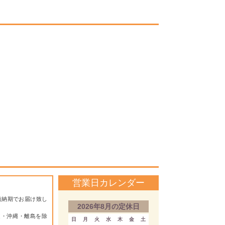
営業日カレンダー
短納期でお届け致し
2026年8月の定休日
道・沖縄・離島を除
日
月
火
水
木
金
土