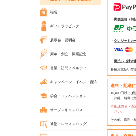
福袋
・
郵便振替（前
ギフトラッピング
展示会・説明会
・
クレジットカ
周年・創立・開業記念
・
掛払い（請求
営業・訪問ノベルティ
各種お支払い方
キャンペーン・イベント配布
送料・配送に
10,000円以上
学会・コンベンション
（沖縄・離島は
配送業者・配
オープンキャンパス
さい。
その他、送料・
通塾・レッスンバッグ