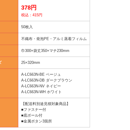
378円
税込：415円
50枚入
不織布・発泡PE・アルミ蒸着フィルム
巾300×袋丈350×マチ230mm
ズ
25×320mm
A-LC663N-BE ベージュ
A-LC663N-DB ダークブラウン
A-LC663N-NV ネイビー
A-LC663N-WH ホワイト
【配送料別途見積対象商品】
■ファスナー付
■底ボール付
■金属ボタン3箇所