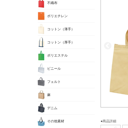
不織布
ポリエチレン
コットン（薄手）
コットン（厚手）
ポリエステル
ビニール
フェルト
麻
デニム
その他素材
●商品詳細