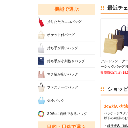
最近チェ
機能で選ぶ
折りたたみエコバッグ
ポケット付バッグ
持ち手が長いバッグ
持ち手が小判抜きバッグ
アルトワン・ク
ーシックバッグ No
販売価格(税抜):18,
マチ幅が広いバッグ
ファスナー付バッグ
ショッピ
保冷バッグ
お支払い方法
パッケージスタ
SDGsに貢献できるバッグ
以下の4種類の
・
銀行振込（前
目的・用途で選ぶ