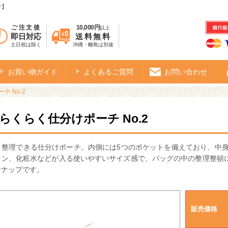
オ】
ご注文後
10,000円
以上
即日対応
送料無料
土日祝は除く
沖縄・離島は別途
お買い物ガイド
よくあるご質問
お問い合わせ
チ No.2
・らくらく仕分けポーチ No.2
り整理できる仕分けポーチ。内側には5つのポケットを備えており、中身
ォン、化粧水などが入る使いやすいサイズ感で、バッグの中の整理整頓
ンナップです。
販売価格