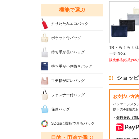
機能で選ぶ
折りたたみエコバッグ
ポケット付バッグ
TR・らくらく
持ち手が長いバッグ
ーチ No.2
販売価格(税抜):65,
持ち手が小判抜きバッグ
ショッピ
マチ幅が広いバッグ
ファスナー付バッグ
お支払い方法
パッケージスタ
保冷バッグ
以下の4種類の
・
銀行振込（前
SDGsに貢献できるバッグ
目的・用途で選ぶ