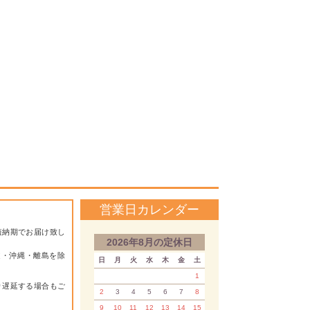
営業日カレンダー
短納期でお届け致し
2026年8月の定休日
道・沖縄・離島を除
日
月
火
水
木
金
土
1
り遅延する場合もご
2
3
4
5
6
7
8
9
10
11
12
13
14
15