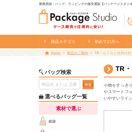
業務用袋・バッグ、ラッピングの激安通販【パッケージスタジ
商品カテゴリ
初めての方へ
Home
商品のご案内
TR・らくらく仕分けポー
TR
バッグ検索
検索
小物をすっき
やスマートフ
選べるバッグ一覧
いやすいライ
素材で選ぶ
紙袋