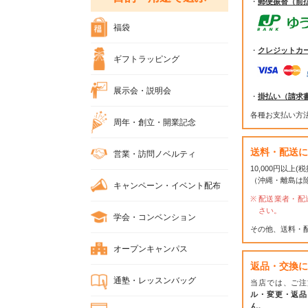
・
郵便振替（前
福袋
・
クレジットカ
ギフトラッピング
展示会・説明会
・
掛払い（請求
各種お支払い方
周年・創立・開業記念
送料・配送に
営業・訪問ノベルティ
10,000円以上
（沖縄・離島は
キャンペーン・イベント配布
配送業者・配
さい。
学会・コンベンション
その他、送料・
オープンキャンパス
返品・交換に
通塾・レッスンバッグ
当店では、ご注
ル・変更・返品
ん。