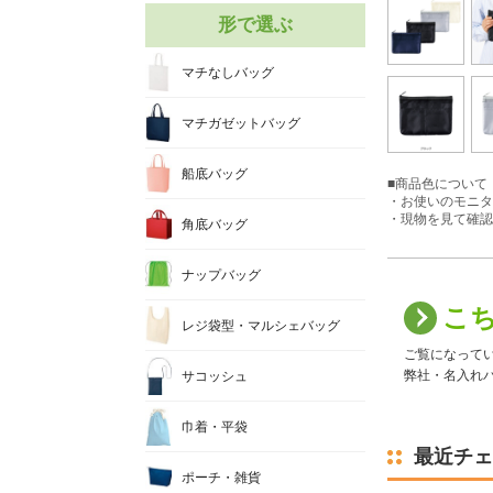
形で選ぶ
マチなしバッグ
マチガゼットバッグ
船底バッグ
■商品色について
・お使いのモニタ
・現物を見て確認
角底バッグ
ナップバッグ
こ
レジ袋型・マルシェバッグ
ご覧になって
弊社・名入れバ
サコッシュ
巾着・平袋
最近チェ
ポーチ・雑貨