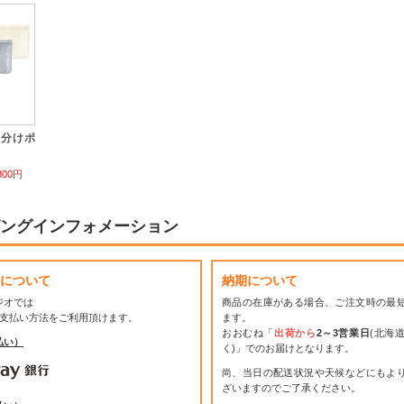
仕分けポ
800円
ングインフォメーション
について
納期について
ジオでは
商品の在庫がある場合、ご注文時の最
お支払い方法をご利用頂けます。
ます。
おおむね「
出荷から
2～3営業日
(北海
払い）
く)」でのお届けとなります。
尚、当日の配送状況や天候などにもよ
ざいますのでご了承ください。