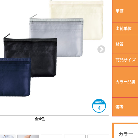
単価
出荷単位
材質
商品サイズ
カラー品番
備考
4
5つの仕切りポケット付き
大きさイメージ
使用イメージ
使用イメージ
全4色
カラー