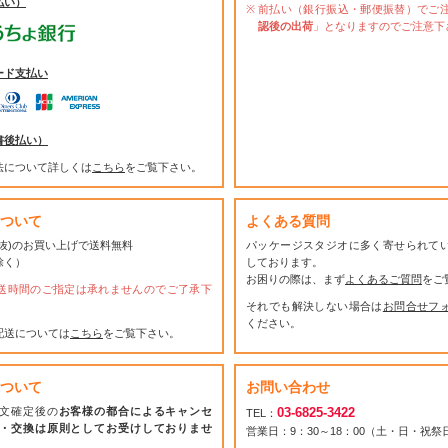
払い）
前払い（銀行振込・郵便振替）でご
認後の出荷
」となりますのでご注意下
ード支払い
書後払い）
法について詳しくは
こちら
をご覧下さい。
ついて
よくある質問
(税抜)のお買い上げで送料無料
パッケージスタジオに多く寄せられて
除く）
しております。
お困りの際は、まず
よくあるご質問
をご
送時間のご指定は承れませんのでご了承下
それでも解決しない場合は
お問合せフ
ください。
配送については
こちら
をご覧下さい。
ついて
お問い合わせ
文確定後の
お客様の都合によるキャンセ
03-6825-3422
TEL：
・交換は原則としてお受けしておりませ
営業日：9：30～18：00（土・日・祝