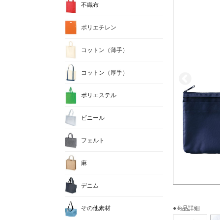
不織布
ポリエチレン
コットン（薄手）
コットン（厚手）
ポリエステル
ビニール
フェルト
麻
デニム
その他素材
●商品詳細