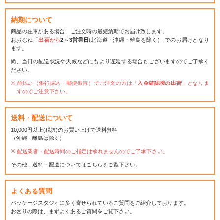
納期について
商品の在庫がある場合、ご注文時の最短納期でお届け致します。
おおむね「
出荷から
2～3営業日
(北海道・沖縄・離島を除く)」でのお届けとなり
ます。
尚、当日の配送状況や天候などにもより遅延する場合もございますのでご了承く
ださい。
前払い（銀行振込・郵便振替）でご注文の方は「
入金確認後の出荷
」となりま
すのでご注意下さい。
送料・配送について
10,000円以上(税抜)のお買い上げで送料無料
（沖縄・離島は除く）
配送業者・配送時間のご指定は承れませんのでご了承下さい。
その他、送料・配送については
こちら
をご覧下さい。
よくある質問
パッケージスタジオに多く寄せられているご質問をご紹介しております。
お困りの際は、まず
よくあるご質問
をご覧下さい。