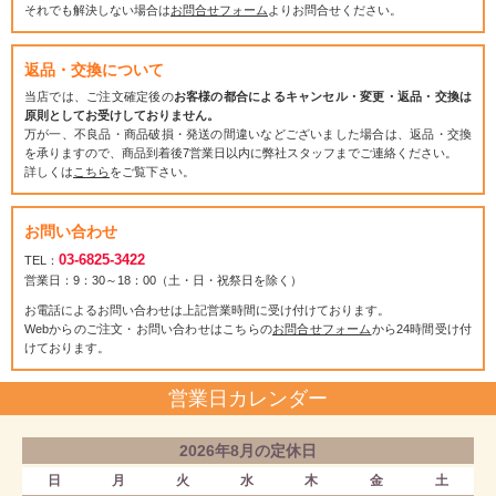
それでも解決しない場合は
お問合せフォーム
よりお問合せください。
返品・交換について
当店では、ご注文確定後の
お客様の都合によるキャンセル・変更・返品・交換は
原則としてお受けしておりません。
万が一、不良品・商品破損・発送の間違いなどございました場合は、返品・交換
を承りますので、商品到着後7営業日以内に弊社スタッフまでご連絡ください。
詳しくは
こちら
をご覧下さい。
お問い合わせ
03-6825-3422
TEL：
営業日：9：30～18：00（土・日・祝祭日を除く）
お電話によるお問い合わせは上記営業時間に受け付けております。
Webからのご注文・お問い合わせはこちらの
お問合せフォーム
から24時間受け付
けております。
営業日カレンダー
2026年8月の定休日
日
月
火
水
木
金
土