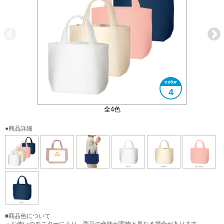
4
大きさイメージ
Ａ5サイズ対応
全4色
●商品詳細
■商品色について
・お使いのモニターにより、商品の色味が実物と異なる場合があります。