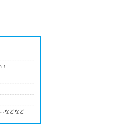
い！
！
…などなど