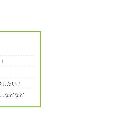
い！
！
談したい！
…などなど