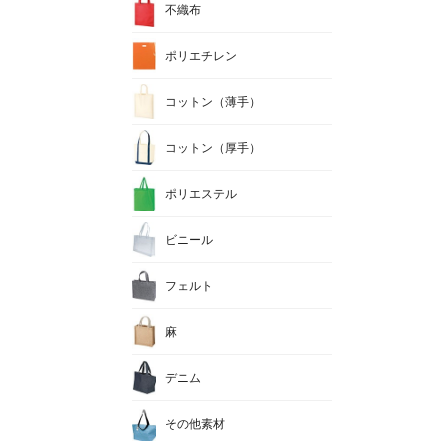
不織布
ポリエチレン
コットン（薄手）
コットン（厚手）
ポリエステル
ビニール
フェルト
麻
デニム
その他素材