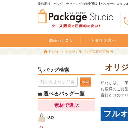
業務用袋・バッグ、ラッピングの激安通販【パッケージスタジ
商品カテゴリ
初めての方へ
Home
オリジナルバッグ製作のご案内
オリ
バッグ検索
検索
私たちは、「業
お客様のご要
選べるバッグ一覧
貴社だけのオ
素材で選ぶ
フル
紙袋