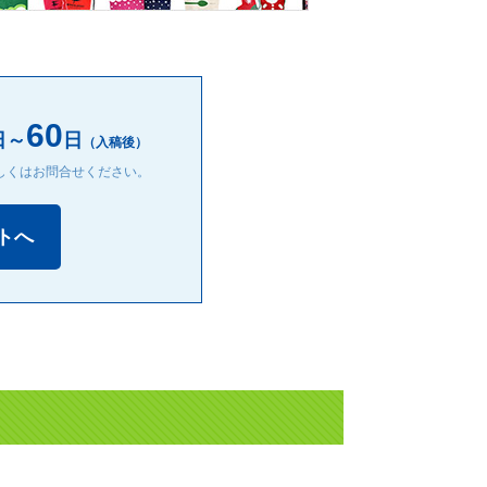
60
日～
日
（入稿後）
しくはお問合せください。
イトへ