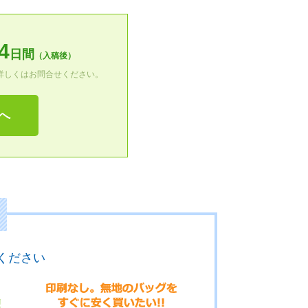
4
日間
（入稿後）
詳しくはお問合せください。
トへ
ください