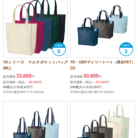
5
3
TRシリーズ マルチポケットバッグ
TR・OBPデイリートート（再生PET）
[ML]
[S]
33,600
50,600
販売価格:
円
販売価格:
円
販売価格（税込）:
36,960
円
販売価格（税込）:
55,660
円
50枚入り
/単価:
672
円
200枚入り
/単価:
253
円
巾320×袋丈400×マチ140mm
巾300×袋丈200×底マチ100mm