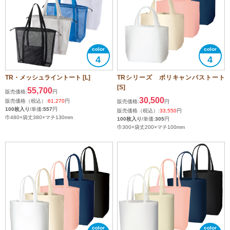
4
4
TR・メッシュライントート [L]
TRシリーズ ポリキャンバストート
[S]
55,700
販売価格:
円
30,500
販売価格（税込）:
61,270
円
販売価格:
円
100枚入り
/単価:
557
円
販売価格（税込）:
33,550
円
巾480×袋丈380×マチ130mm
100枚入り
/単価:
305
円
巾300×袋丈200×マチ100mm