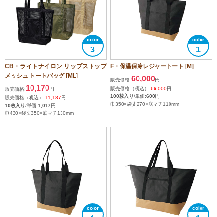
3
1
CB・ライトナイロン リップストップ
F・保温保冷レジャートート [M]
メッシュ トートバッグ [ML]
60,000
販売価格:
円
10,170
販売価格（税込）:
66,000
円
販売価格:
円
100枚入り
/単価:
600
円
販売価格（税込）:
11,187
円
巾350×袋丈270×底マチ110mm
10枚入り
/単価:
1,017
円
巾430×袋丈350×底マチ130mm