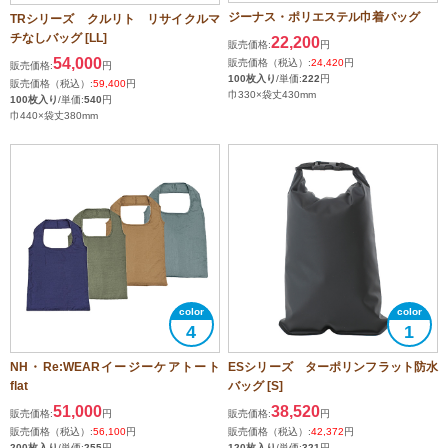
ジーナス・ポリエステル巾着バッグ
TRシリーズ クルリト リサイクルマ
チなしバッグ [LL]
22,200
販売価格:
円
54,000
販売価格（税込）:
24,420
円
販売価格:
円
100枚入り
/単価:
222
円
販売価格（税込）:
59,400
円
巾330×袋丈430mm
100枚入り
/単価:
540
円
巾440×袋丈380mm
4
1
NH・Re:WEARイージーケアトート
ESシリーズ ターポリンフラット防水
flat
バッグ [S]
51,000
38,520
販売価格:
円
販売価格:
円
販売価格（税込）:
56,100
円
販売価格（税込）:
42,372
円
200枚入り
/単価:
255
円
120枚入り
/単価:
321
円