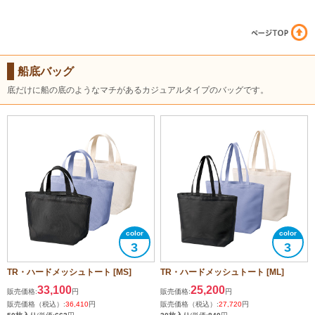
船底バッグ
底だけに船の底のようなマチがあるカジュアルタイプのバッグです。
3
3
TR・ハードメッシュトート [MS]
TR・ハードメッシュトート [ML]
33,100
25,200
販売価格:
円
販売価格:
円
販売価格（税込）:
36,410
円
販売価格（税込）:
27,720
円