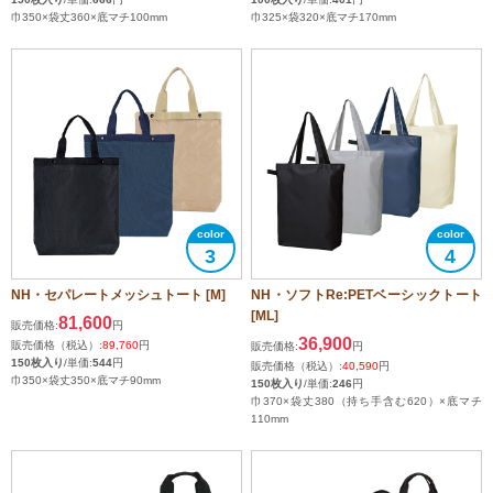
巾350×袋丈360×底マチ100mm
巾325×袋320×底マチ170mm
3
4
NH・セパレートメッシュトート [M]
NH・ソフトRe:PETベーシックトート
[ML]
81,600
販売価格:
円
36,900
販売価格（税込）:
89,760
円
販売価格:
円
150枚入り
/単価:
544
円
販売価格（税込）:
40,590
円
巾350×袋丈350×底マチ90mm
150枚入り
/単価:
246
円
巾370×袋丈380（持ち手含む620）×底マチ
110mm