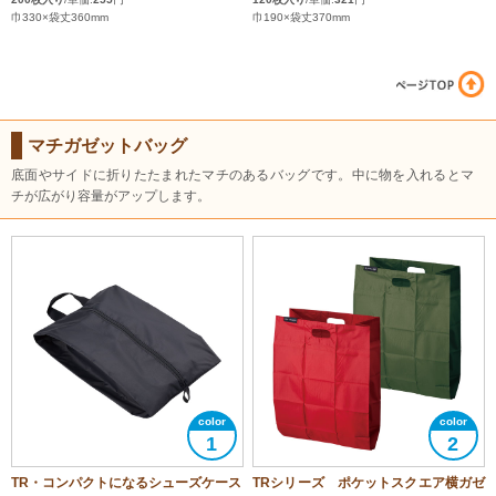
巾330×袋丈360mm
巾190×袋丈370mm
マチガゼットバッグ
底面やサイドに折りたたまれたマチのあるバッグです。中に物を入れるとマ
チが広がり容量がアップします。
1
2
TR・コンパクトになるシューズケース
TRシリーズ ポケットスクエア横ガゼ