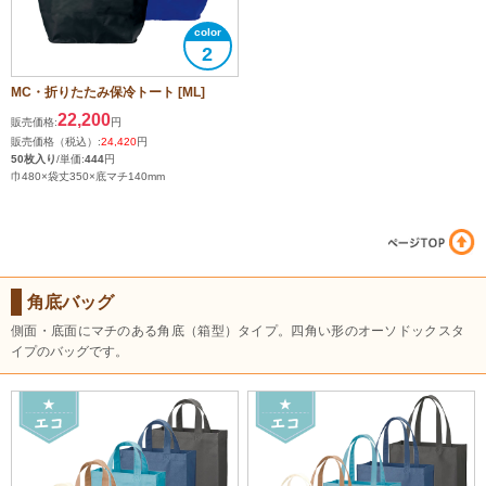
2
MC・折りたたみ保冷トート [ML]
22,200
販売価格:
円
販売価格（税込）:
24,420
円
50枚入り
/単価:
444
円
巾480×袋丈350×底マチ140mm
角底バッグ
側面・底面にマチのある角底（箱型）タイプ。四角い形のオーソドックスタ
イプのバッグです。