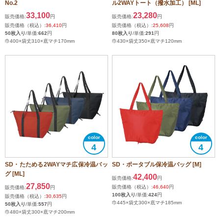
No.2
ル2WAYトート（撥水加工） [ML]
33,100
23,280
販売価格:
円
販売価格:
円
販売価格（税込）:
36,410
円
販売価格（税込）:
25,608
円
50枚入り
/単価:
662
円
80枚入り
/単価:
291
円
巾400×袋丈310×底マチ170mm
巾430×袋丈350×底マチ120mm
4
4
SD・たためる2WAYマチ広保冷温バッ
SD・ポータブル保冷温バッグ [M]
グ [ML]
42,400
販売価格:
円
27,850
販売価格（税込）:
46,640
円
販売価格:
円
100枚入り
/単価:
424
円
販売価格（税込）:
30,635
円
巾445×袋丈300×底マチ185mm
50枚入り
/単価:
557
円
巾480×袋丈300×底マチ200mm