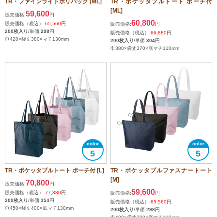
TR・ファインライトポリバッグ [ML]
TR・ポケッタブルトート ポーチ付
[ML]
59,600
販売価格:
円
60,800
販売価格（税込）:
65,560
円
販売価格:
円
200枚入り
/単価:
298
円
販売価格（税込）:
66,880
円
巾420×袋丈380×マチ130mm
200枚入り
/単価:
304
円
巾380×袋丈370×底マチ110mm
5
5
TR・ポケッタブルトート ポーチ付 [L]
TR・ポケッタブルファスナートート
[M]
70,800
販売価格:
円
59,600
販売価格（税込）:
77,880
円
販売価格:
円
200枚入り
/単価:
354
円
販売価格（税込）:
65,560
円
巾450×袋丈400×底マチ130mm
200枚入り
/単価:
298
円