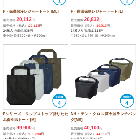
1
1
F・保温保冷レジャートート [ML]
F・保温保冷レジャートート [L]
20,112
26,832
販売価格:
円
販売価格:
円
販売価格（税込）:
22,123
円
販売価格（税込）:
29,515
円
24枚入り
/単価:
838
円
24枚入り
/単価:
1,118
円
巾440×袋丈360×底マチ150mm
巾680×袋丈440×底マチ240mm
4
4
Fシリーズ リップストップ折りたた
NH・テントクロス保冷温ランチバッ
み保冷温トート [M]
グ[MS]
99,900
40,100
販売価格:
円
販売価格:
円
販売価格（税込）:
109,890
円
販売価格（税込）:
44,110
円
150枚入り
/単価:
666
円
100枚入り
/単価:
401
円