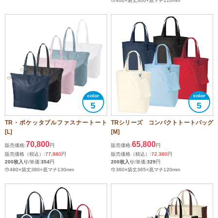
巾400×袋丈300×底マチ110mm
5
5
TR・ポケッタブルファスナートート
TRシリーズ コンパクトトートバッグ
[L]
[M]
70,800
65,800
販売価格:
円
販売価格:
円
販売価格（税込）:
77,880
円
販売価格（税込）:
72,380
円
200枚入り
/単価:
354
円
200枚入り
/単価:
329
円
巾480×袋丈380×底マチ130mm
巾360×袋丈365×底マチ120mm