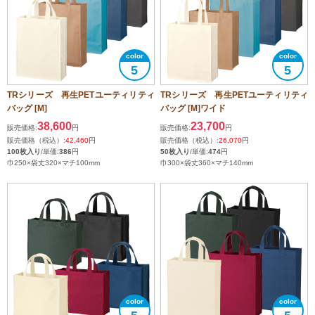
5
5
TRシリーズ 再生PETユーティリティ
TRシリーズ 再生PETユーティリティ
バッグ [M]
バッグ [M]ワイド
38,600
23,700
販売価格:
円
販売価格:
円
販売価格（税込）:
42,460
円
販売価格（税込）:
26,070
円
100枚入り
/単価:
386
円
50枚入り
/単価:
474
円
巾250×袋丈320×マチ100mm
巾300×袋丈360×マチ140mm