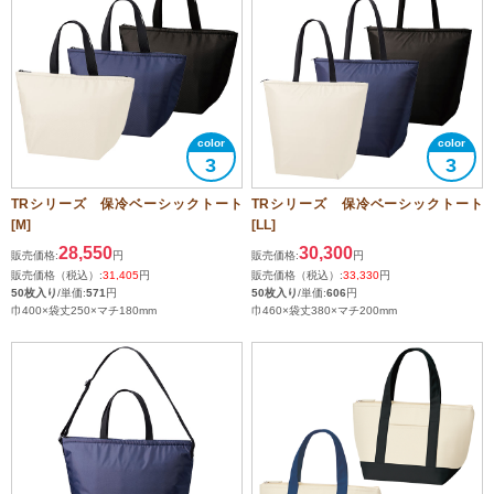
3
3
TRシリーズ 保冷ベーシックトート
TRシリーズ 保冷ベーシックトート
[M]
[LL]
28,550
30,300
販売価格:
円
販売価格:
円
販売価格（税込）:
31,405
円
販売価格（税込）:
33,330
円
50枚入り
/単価:
571
円
50枚入り
/単価:
606
円
巾400×袋丈250×マチ180mm
巾460×袋丈380×マチ200mm