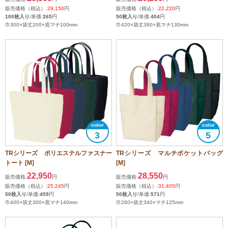
販売価格（税込）:
29,150
円
販売価格（税込）:
22,220
円
100枚入り
/単価:
265
円
50枚入り
/単価:
404
円
巾300×袋丈200×底マチ100mm
巾420×袋丈380×底マチ130mm
3
5
TRシリーズ ポリエステルファスナー
TRシリーズ マルチポケットバッグ
トート [M]
[M]
22,950
28,550
販売価格:
円
販売価格:
円
販売価格（税込）:
25,245
円
販売価格（税込）:
31,405
円
50枚入り
/単価:
459
円
50枚入り
/単価:
571
円
巾400×袋丈300×底マチ140mm
巾260×袋丈340×マチ125mm