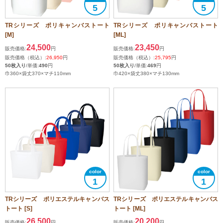
5
5
TRシリーズ ポリキャンバストート
TRシリーズ ポリキャンバストート
[M]
[ML]
24,500
23,450
販売価格:
円
販売価格:
円
販売価格（税込）:
26,950
円
販売価格（税込）:
25,795
円
50枚入り
/単価:
490
円
50枚入り
/単価:
469
円
巾360×袋丈370×マチ110mm
巾420×袋丈380×マチ130mm
1
1
TRシリーズ ポリエステルキャンバス
TRシリーズ ポリエステルキャンバス
トート [S]
トート [ML]
26,500
20,200
販売価格:
円
販売価格:
円