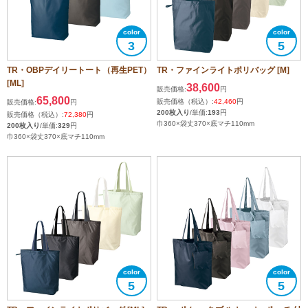
3
5
TR・OBPデイリートート（再生PET）
TR・ファインライトポリバッグ [M]
[ML]
38,600
販売価格:
円
65,800
販売価格（税込）:
42,460
円
販売価格:
円
200枚入り
/単価:
193
円
販売価格（税込）:
72,380
円
巾360×袋丈370×底マチ110mm
200枚入り
/単価:
329
円
巾360×袋丈370×底マチ110mm
5
5