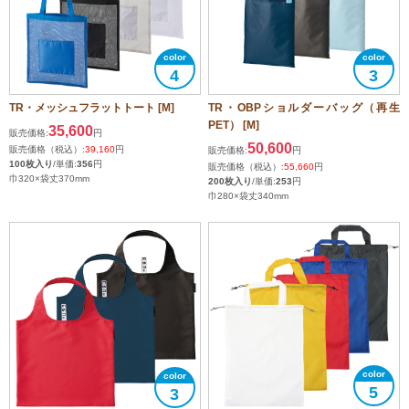
4
3
TR・メッシュフラットトート [M]
TR・OBPショルダーバッグ（再生
PET） [M]
35,600
販売価格:
円
50,600
販売価格（税込）:
39,160
円
販売価格:
円
100枚入り
/単価:
356
円
販売価格（税込）:
55,660
円
巾320×袋丈370mm
200枚入り
/単価:
253
円
巾280×袋丈340mm
5
3