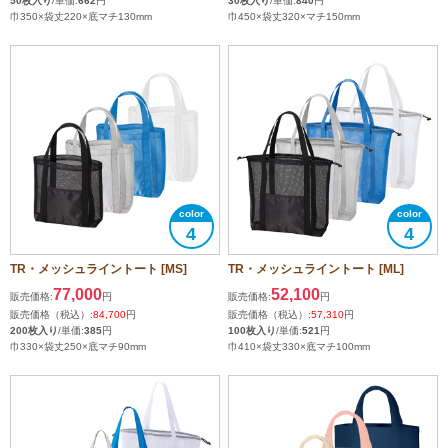
50枚入り
/単価:
662
円
30枚入り
/単価:
840
円
巾350×袋丈220×底マチ130mm
巾450×袋丈320×マチ150mm
4
4
TR・メッシュライントート [MS]
TR・メッシュライントート [ML]
77,000
52,100
販売価格:
円
販売価格:
円
販売価格（税込）:
84,700
円
販売価格（税込）:
57,310
円
200枚入り
/単価:
385
円
100枚入り
/単価:
521
円
巾330×袋丈250×底マチ90mm
巾410×袋丈330×底マチ100mm