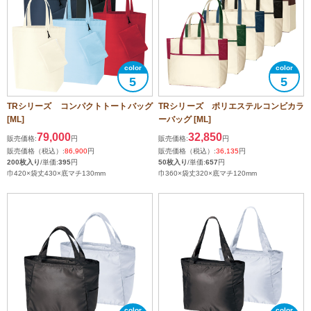
5
5
TRシリーズ コンパクトトートバッグ
TRシリーズ ポリエステルコンビカラ
[ML]
ーバッグ [ML]
79,000
32,850
販売価格:
円
販売価格:
円
販売価格（税込）:
86,900
円
販売価格（税込）:
36,135
円
200枚入り
/単価:
395
円
50枚入り
/単価:
657
円
巾420×袋丈430×底マチ130mm
巾360×袋丈320×底マチ120mm