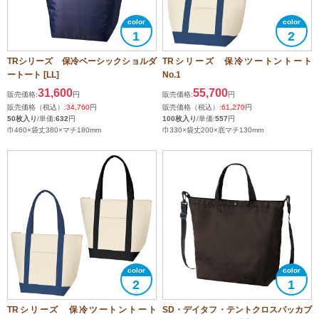
1
2
TRシリーズ 保冷ベーシックショルダ
TRシリーズ 保冷ツートントート
ートート [LL]
No.1
31,600
55,700
販売価格:
円
販売価格:
円
販売価格（税込）:
34,760
円
販売価格（税込）:
61,270
円
50枚入り
/単価:
632
円
100枚入り
/単価:
557
円
巾460×袋丈380×マチ180mm
巾330×袋丈200×底マチ130mm
2
1
TRシリーズ 保冷ツートントート
SD・デイタフ・テントクロスパッカブ