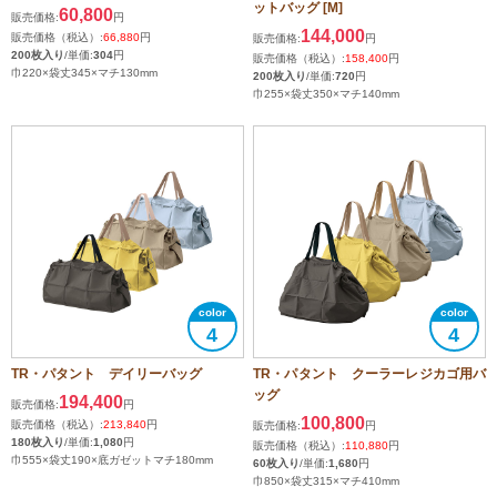
ットバッグ [M]
60,800
販売価格:
円
144,000
販売価格（税込）:
66,880
円
販売価格:
円
200枚入り
/単価:
304
円
販売価格（税込）:
158,400
円
巾220×袋丈345×マチ130mm
200枚入り
/単価:
720
円
巾255×袋丈350×マチ140mm
4
4
TR・パタント デイリーバッグ
TR・パタント クーラーレジカゴ用バ
ッグ
194,400
販売価格:
円
100,800
販売価格（税込）:
213,840
円
販売価格:
円
180枚入り
/単価:
1,080
円
販売価格（税込）:
110,880
円
巾555×袋丈190×底ガゼットマチ180mm
60枚入り
/単価:
1,680
円
巾850×袋丈315×マチ410mm