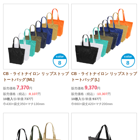
8
8
CB・ライトナイロン リップストップ
CB・ライトナイロン リップストップ
トートバッグ [ML]
トートバッグ [L]
7,370
9,370
販売価格:
円
販売価格:
円
販売価格（税込）:
8,107
円
販売価格（税込）:
10,307
円
10枚入り
/単価:
737
円
10枚入り
/単価:
937
円
巾430×袋丈350×マチ130mm
巾660×袋丈420×マチ200mm