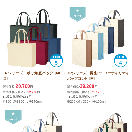
5
4
TRシリーズ ポリ角底バッグ [MLヨ
TRシリーズ 再生PETユーティリティ
コ]
バッグコンビ [M]
20,700
39,200
販売価格:
円
販売価格:
円
販売価格（税込）:
22,770
円
販売価格（税込）:
43,120
円
50枚入り
/単価:
414
円
100枚入り
/単価:
392
円
巾360×袋丈300×マチ140mm
巾250×袋丈320×マチ100mm