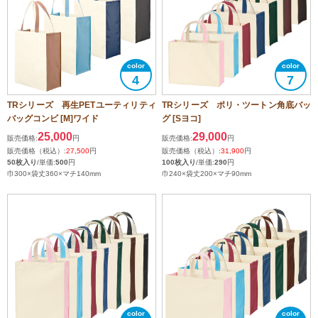
4
7
TRシリーズ 再生PETユーティリティ
TRシリーズ ポリ・ツートン角底バッ
バッグコンビ [M]ワイド
グ [Sヨコ]
25,000
29,000
販売価格:
円
販売価格:
円
販売価格（税込）:
27,500
円
販売価格（税込）:
31,900
円
50枚入り
/単価:
500
円
100枚入り
/単価:
290
円
巾300×袋丈360×マチ140mm
巾240×袋丈200×マチ90mm