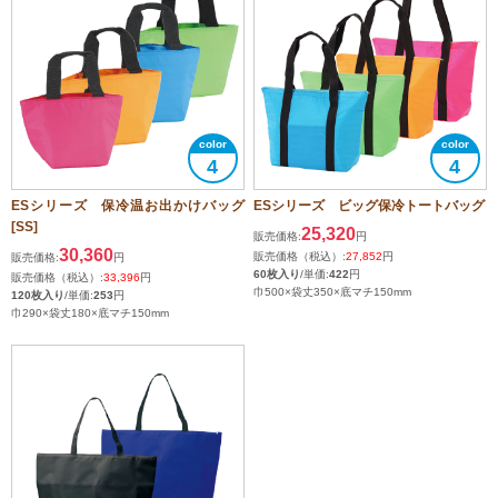
4
4
ESシリーズ 保冷温お出かけバッグ
ESシリーズ ビッグ保冷トートバッグ
[SS]
25,320
販売価格:
円
30,360
販売価格（税込）:
27,852
円
販売価格:
円
60枚入り
/単価:
422
円
販売価格（税込）:
33,396
円
巾500×袋丈350×底マチ150mm
120枚入り
/単価:
253
円
巾290×袋丈180×底マチ150mm