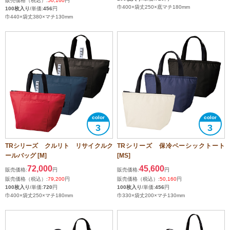
販売価格（税込）:
50,160
円
巾400×袋丈250×底マチ180mm
100枚入り
/単価:
456
円
巾440×袋丈380×マチ130mm
3
3
TRシリーズ クルリト リサイクルク
TRシリーズ 保冷ベーシックトート
ールバッグ [M]
[MS]
72,000
45,600
販売価格:
円
販売価格:
円
販売価格（税込）:
79,200
円
販売価格（税込）:
50,160
円
100枚入り
/単価:
720
円
100枚入り
/単価:
456
円
巾400×袋丈250×マチ180mm
巾330×袋丈200×マチ130mm