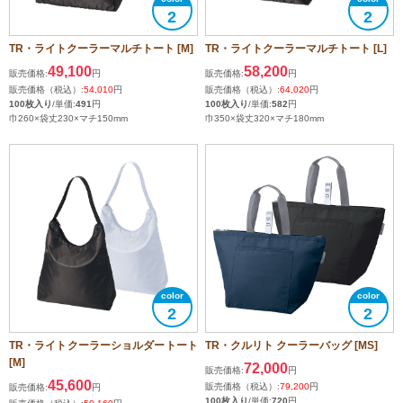
2
2
TR・ライトクーラーマルチトート [M]
TR・ライトクーラーマルチトート [L]
49,100
58,200
販売価格:
円
販売価格:
円
販売価格（税込）:
54,010
円
販売価格（税込）:
64,020
円
100枚入り
/単価:
491
円
100枚入り
/単価:
582
円
巾260×袋丈230×マチ150mm
巾350×袋丈320×マチ180mm
2
2
TR・ライトクーラーショルダートート
TR・クルリト クーラーバッグ [MS]
[M]
72,000
販売価格:
円
45,600
販売価格（税込）:
79,200
円
販売価格:
円
100枚入り
/単価:
720
円