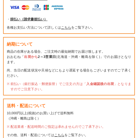
・
掛払い（請求書後払い）
各種お支払い方法について詳しくは
こちら
をご覧下さい。
納期について
商品の在庫がある場合、ご注文時の最短納期でお届け致します。
おおむね「
出荷から
2～3営業日
(北海道・沖縄・離島を除く)」でのお届けとなり
ます。
尚、当日の配送状況や天候などにもより遅延する場合もございますのでご了承く
ださい。
前払い（銀行振込・郵便振替）でご注文の方は「
入金確認後の出荷
」となりま
すのでご注意下さい。
送料・配送について
10,000円以上(税抜)のお買い上げで送料無料
（沖縄・離島は除く）
配送業者・配送時間のご指定は承れませんのでご了承下さい。
その他、送料・配送については
こちら
をご覧下さい。