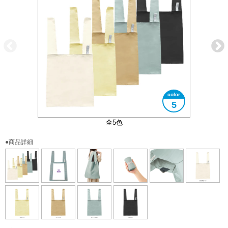
5
コンパクトに折りたたむことができます
大きさイメージ
内ポケット付き
B4サイズ対応
全5色
●商品詳細