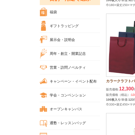
100枚入り
/単価:
92
円
巾180×袋丈150×マチ
福袋
ギフトラッピング
展示会・説明会
周年・創立・開業記念
営業・訪問ノベルティ
カラークラフトバッ
キャンペーン・イベント配布
12,300
販売価格:
学会・コンベンション
販売価格（税込）:
13
100枚入り
/単価:
123
巾330×袋丈450×マチ
オープンキャンパス
通塾・レッスンバッグ