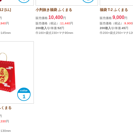
 [LL]
小判抜き福袋 ふくまる
福袋 T-2 ふくまる
10,400
9,000
円
販売価格:
円
販売価格:
円
,940
円
販売価格（税込）:
11,440
円
販売価格（税込）:
9,900
200枚入り
/単価:
52
円
200枚入り
/単価:
45
円
145mm
巾160×袋丈230×マチ90mm
巾200×袋丈250×マチ12
1
ふくまる
円
,330
円
130mm