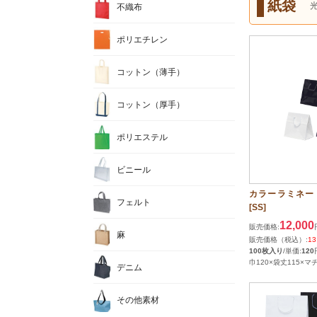
紙袋
不織布
ポリエチレン
コットン（薄手）
コットン（厚手）
ポリエステル
ビニール
カラーラミネー
フェルト
[SS]
12,000
販売価格:
麻
販売価格（税込）:
13
100枚入り
/単価:
120
巾120×袋丈115×マ
デニム
その他素材