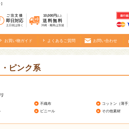
オ】
ご注文後
10,000円
以上
即日対応
送料無料
土日祝は除く
沖縄・離島は別途
お買い物ガイド
よくあるご質問
お問い合わせ
ド・ピンク系
リ
不織布
コットン（薄手
ル
ビニール
その他素材