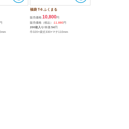
福袋 T-6 ふくまる
10,800
販売価格:
円
円
販売価格（税込）:
11,880
円
200枚入り
/単価:
54
円
0mm
巾320×袋丈330×マチ110mm