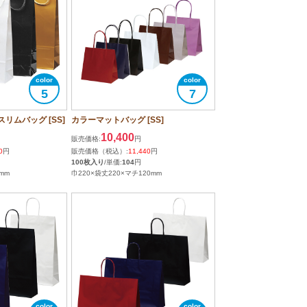
5
7
リムバッグ [SS]
カラーマットバッグ [SS]
10,400
販売価格:
円
0
円
販売価格（税込）:
11,440
円
100枚入り
/単価:
104
円
mm
巾220×袋丈220×マチ120mm