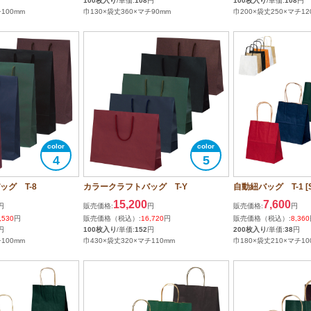
100枚入り
/単価:
108
円
100枚入り
/単価:
108
円
100mm
巾130×袋丈360×マチ90mm
巾200×袋丈250×マチ12
4
5
グ T-8
カラークラフトバッグ T-Y
自動紐バッグ T-1 [S
15,200
7,600
円
販売価格:
円
販売価格:
円
,530
円
販売価格（税込）:
16,720
円
販売価格（税込）:
8,360
円
100枚入り
/単価:
152
円
200枚入り
/単価:
38
円
100mm
巾430×袋丈320×マチ110mm
巾180×袋丈210×マチ10