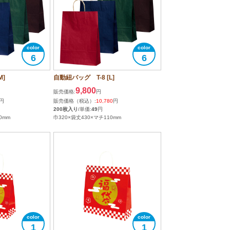
6
6
M]
自動紐バッグ T-8 [L]
9,800
販売価格:
円
円
販売価格（税込）:
10,780
円
200枚入り
/単価:
49
円
0mm
巾320×袋丈430×マチ110mm
1
1