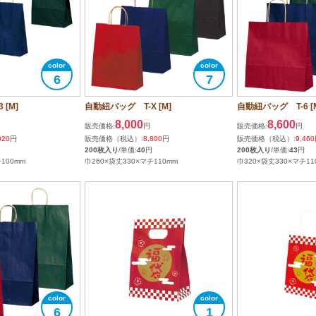
6
7
[M]
自動紐バッグ T-X [M]
自動紐バッグ T-6 [
8,000
8,600
販売価格:
円
販売価格:
円
020
円
販売価格（税込）:
8,800
円
販売価格（税込）:
9,460
200枚入り
/単価:
40
円
200枚入り
/単価:
43
円
100mm
巾260×袋丈330×マチ110mm
巾320×袋丈330×マチ11
6
1