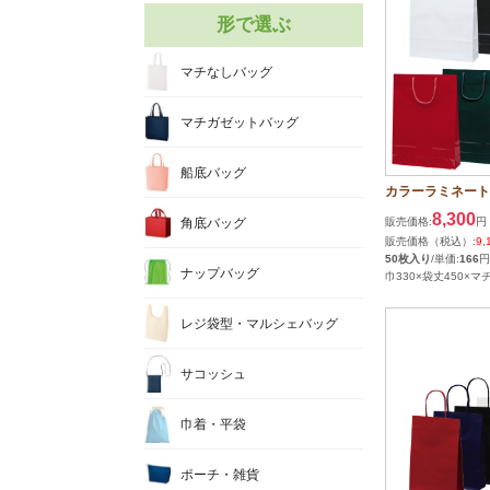
形で選ぶ
マチなしバッグ
マチガゼットバッグ
船底バッグ
カラーラミネート
8,300
角底バッグ
販売価格:
円
販売価格（税込）:
9,
50枚入り
/単価:
166
円
ナップバッグ
巾330×袋丈450×マチ
レジ袋型・マルシェバッグ
サコッシュ
巾着・平袋
ポーチ・雑貨