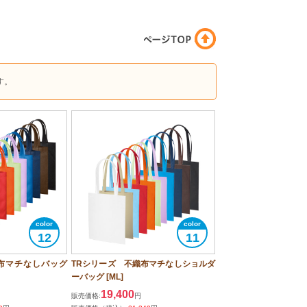
す。
12
11
布マチなしバッグ
TRシリーズ 不織布マチなしショルダ
ーバッグ [ML]
19,400
販売価格:
円