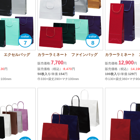
7
8
 エクセルバッグ
カラーラミネート ファインバッグ
カラーラミネート ス
7,700
12,900
販売価格:
円
販売価格:
円
130
円
販売価格（税込）:
8,470
円
販売価格（税込）:
14,19
50枚入り
/単価:
154
円
100枚入り
/単価:
129
円
100mm
巾330×袋丈290×マチ100mm
巾130×袋丈360×マチ90