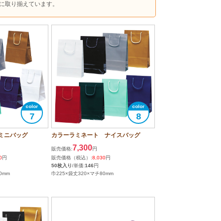
に取り揃えています。
7
8
ミニバッグ
カラーラミネート ナイスバッグ
7,300
販売価格:
円
0
円
販売価格（税込）:
8,030
円
50枚入り
/単価:
146
円
0mm
巾225×袋丈320×マチ80mm