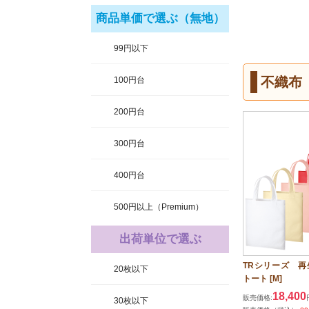
商品単価で選ぶ（無地）
99円以下
不織布
100円台
200円台
300円台
400円台
500円以上（Premium）
出荷単位で選ぶ
TRシリーズ 再
20枚以下
トート [M]
18,400
販売価格:
30枚以下