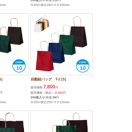
100枚入り
/単価:
112
円
0mm
巾330×袋丈290×マチ100mm
10
10
]
自動紐バッグ T-2 [S]
7,800
販売価格:
円
円
販売価格（税込）:
8,580
円
200枚入り
/単価:
39
円
0mm
巾200×袋丈250×マチ120mm