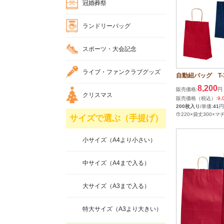
冠婚葬祭
ランドリーバッグ
スポーツ・大会記念
ライブ・ファンクラブグッズ
自動紐バッグ T-3 
8,200
販売価格:
円
クリスマス
販売価格（税込）:
9,
200枚入り
/単価:
41
円
巾220×袋丈300×マチ
サイズで選ぶ（手提げ）
小サイズ（A4より小さい）
中サイズ（A4まで入る）
大サイズ（A3まで入る）
特大サイズ（A3より大きい）