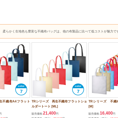
柔らかく生地色も豊富な不織布バッグは、他の布製品に比べて低コストが魅力で
7
7
生不織布A4フラット
TRシリーズ 再生不織布フラットショ
TRシリーズ 不織
ルダートート [ML]
[M]
21,400
16,400
円
販売価格:
円
販売価格:
円