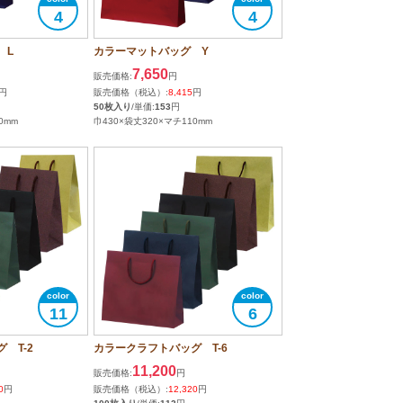
4
4
 L
カラーマットバッグ Y
7,650
販売価格:
円
円
販売価格（税込）:
8,415
円
50枚入り
/単価:
153
円
0mm
巾430×袋丈320×マチ110mm
11
6
 T-2
カラークラフトバッグ T-6
11,200
販売価格:
円
0
円
販売価格（税込）:
12,320
円