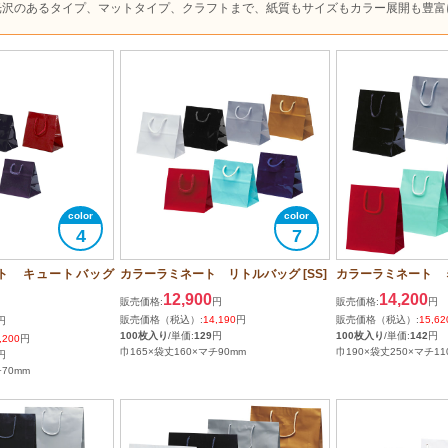
光沢のあるタイプ、マットタイプ、クラフトまで、紙質もサイズもカラー展開も豊富
4
7
ト キュートバッグ
カラーラミネート リトルバッグ [SS]
カラーラミネート 
12,900
14,200
販売価格:
円
販売価格:
円
販売価格（税込）:
14,190
円
販売価格（税込）:
15,62
円
100枚入り
/単価:
129
円
100枚入り
/単価:
142
円
,200
円
巾165×袋丈160×マチ90mm
巾190×袋丈250×マチ11
円
チ70mm