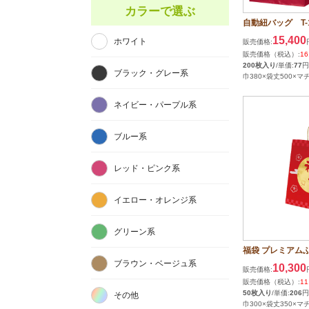
カラーで選ぶ
自動紐バッグ T-12
15,400
ホワイト
販売価格:
販売価格（税込）:
16
200枚入り
/単価:
77
円
ブラック・グレー系
巾380×袋丈500×マチ
ネイビー・パープル系
ブルー系
レッド・ピンク系
イエロー・オレンジ系
グリーン系
福袋 プレミアム
ブラウン・ベージュ系
10,300
販売価格:
販売価格（税込）:
11
50枚入り
/単価:
206
円
その他
巾300×袋丈350×マチ