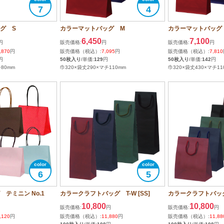
7
4
グ S
カラーマットバッグ M
カラーマットバッグ
6,450
7,100
円
販売価格:
円
販売価格:
円
,870
円
販売価格（税込）:
7,095
円
販売価格（税込）:
7,810
円
50枚入り
/単価:
129
円
50枚入り
/単価:
142
円
チ80mm
巾320×袋丈290×マチ110mm
巾320×袋丈430×マチ11
6
5
テミニン No.1
カラークラフトバッグ T-W [SS]
カラークラフトバッグ
10,800
10,800
販売価格:
円
販売価格:
円
,120
円
販売価格（税込）:
11,880
円
販売価格（税込）:
11,88