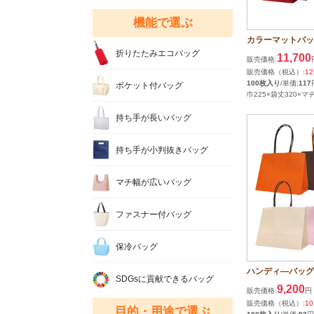
機能で選ぶ
カラーマットバッ
折りたたみエコバッグ
11,700
販売価格:
販売価格（税込）:
12
100枚入り
/単価:
117
ポケット付バッグ
巾225×袋丈320×マ
持ち手が長いバッグ
持ち手が小判抜きバッグ
マチ幅が広いバッグ
ファスナー付バッグ
保冷バッグ
ハンディ―バッグ 
SDGsに貢献できるバッグ
9,200
販売価格:
円
販売価格（税込）:
10
目的・用途で選ぶ