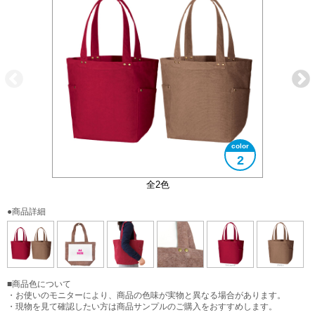
2
大きさイメージ
A4サイズ対応
スタッズ部分
全2色
●商品詳細
■商品色について
・お使いのモニターにより、商品の色味が実物と異なる場合があります。
・現物を見て確認したい方は商品サンプルのご購入をおすすめします。