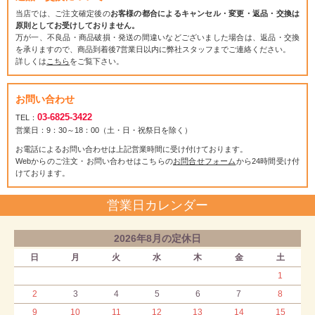
当店では、ご注文確定後の
お客様の都合によるキャンセル・変更・返品・交換は
原則としてお受けしておりません。
万が一、不良品・商品破損・発送の間違いなどございました場合は、返品・交換
を承りますので、商品到着後7営業日以内に弊社スタッフまでご連絡ください。
詳しくは
こちら
をご覧下さい。
お問い合わせ
03-6825-3422
TEL：
営業日：9：30～18：00（土・日・祝祭日を除く）
お電話によるお問い合わせは上記営業時間に受け付けております。
Webからのご注文・お問い合わせはこちらの
お問合せフォーム
から24時間受け付
けております。
営業日カレンダー
2026年8月の定休日
日
月
火
水
木
金
土
1
2
3
4
5
6
7
8
9
10
11
12
13
14
15