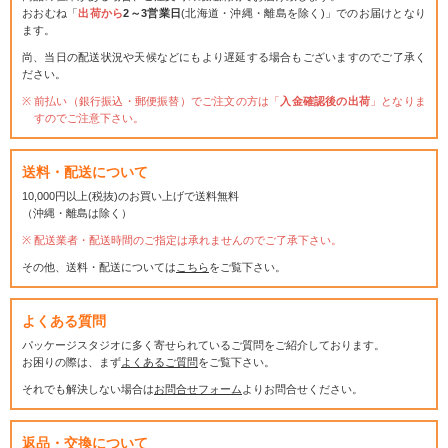
おおむね「
出荷から
2～3営業日
(北海道・沖縄・離島を除く)」でのお届けとなり
ます。
尚、当日の配送状況や天候などにもより遅延する場合もございますのでご了承く
ださい。
前払い（銀行振込・郵便振替）でご注文の方は「
入金確認後の出荷
」となりま
すのでご注意下さい。
送料・配送について
10,000円以上(税抜)のお買い上げで送料無料
（沖縄・離島は除く）
配送業者・配送時間のご指定は承れませんのでご了承下さい。
その他、送料・配送については
こちら
をご覧下さい。
よくある質問
パッケージスタジオに多く寄せられているご質問をご紹介しております。
お困りの際は、まず
よくあるご質問
をご覧下さい。
それでも解決しない場合は
お問合せフォーム
よりお問合せください。
返品・交換について