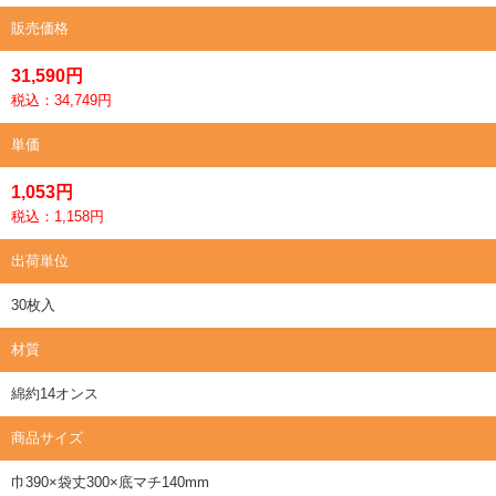
販売価格
31,590円
税込：34,749円
単価
1,053円
税込：1,158円
出荷単位
30枚入
材質
綿約14オンス
商品サイズ
巾390×袋丈300×底マチ140mm