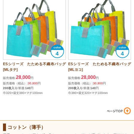
4
4
ESシリーズ たためる不織布バッグ
ESシリーズ たためる不織布バッグ
[MLタテ]
[MLヨコ]
28,000
28,000
販売価格:
円
販売価格:
円
販売価格（税込）:
30,800
円
販売価格（税込）:
30,800
円
200枚入り
/単価:
140
円
200枚入り
/単価:
140
円
巾320×袋丈380×マチ100mm
巾380×袋丈320×マチ100mm
コットン（薄手）