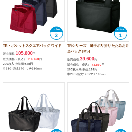
3
1
TR・ポケットスクエアバッグ ワイド
TRシリーズ 薄手ポリ折りたたみお弁
当バッグ [MS]
105,600
販売価格:
円
39,600
販売価格（税込）:
116,160
円
販売価格:
円
200枚入り
/単価:
528
円
販売価格（税込）:
43,560
円
巾330×袋丈370×マチ180mm
200枚入り
/単価:
198
円
巾280×袋丈190×マチ140mm