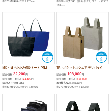
巾325×袋320×底マチ170mm
巾370×袋丈380（持ち手含む620）×底マチ
110mm
2
2
MC・折りたたみ保冷トート [ML]
TR・ポケットスクエア デリバック
22,200
108,000
販売価格:
円
販売価格:
円
販売価格（税込）:
24,420
円
販売価格（税込）:
118,800
円
50枚入り
/単価:
444
円
200枚入り
/単価:
540
円
巾480×袋丈350×底マチ140mm
巾270×袋丈300×マチ130mm