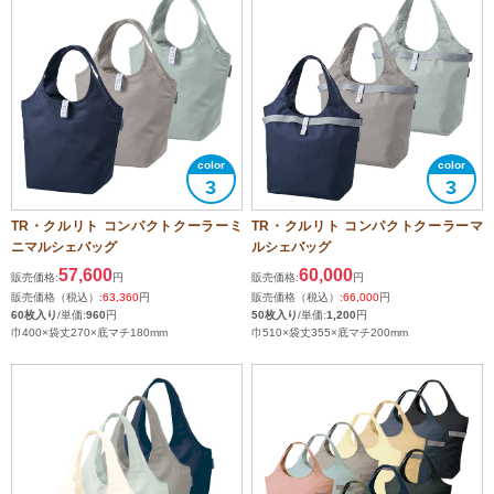
3
3
TR・クルリト コンパクトクーラーミ
TR・クルリト コンパクトクーラーマ
ニマルシェバッグ
ルシェバッグ
57,600
60,000
販売価格:
円
販売価格:
円
販売価格（税込）:
63,360
円
販売価格（税込）:
66,000
円
60枚入り
/単価:
960
円
50枚入り
/単価:
1,200
円
巾400×袋丈270×底マチ180mm
巾510×袋丈355×底マチ200mm