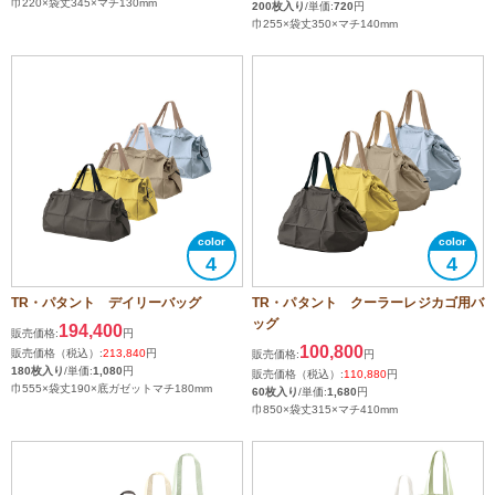
巾220×袋丈345×マチ130mm
200枚入り
/単価:
720
円
巾255×袋丈350×マチ140mm
4
4
TR・パタント デイリーバッグ
TR・パタント クーラーレジカゴ用バ
ッグ
194,400
販売価格:
円
100,800
販売価格（税込）:
213,840
円
販売価格:
円
180枚入り
/単価:
1,080
円
販売価格（税込）:
110,880
円
巾555×袋丈190×底ガゼットマチ180mm
60枚入り
/単価:
1,680
円
巾850×袋丈315×マチ410mm