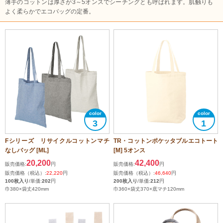
薄手のコットンは厚さが3～5オンスでシーチングとも呼ばれます。肌触りも
よく柔らかでエコバッグの定番。
3
1
Fシリーズ リサイクルコットンマチ
TR・コットンポケッタブルエコトート
なしバッグ [ML]
[M] 5オンス
20,200
42,400
販売価格:
円
販売価格:
円
販売価格（税込）:
22,220
円
販売価格（税込）:
46,640
円
100枚入り
/単価:
202
円
200枚入り
/単価:
212
円
巾380×袋丈420mm
巾360×袋丈370×底マチ120mm