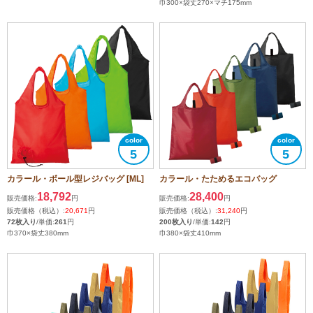
巾300×袋丈270×マチ175mm
5
5
カラール・ボール型レジバッグ [ML]
カラール・たためるエコバッグ
18,792
28,400
販売価格:
円
販売価格:
円
販売価格（税込）:
20,671
円
販売価格（税込）:
31,240
円
72枚入り
/単価:
261
円
200枚入り
/単価:
142
円
巾370×袋丈380mm
巾380×袋丈410mm