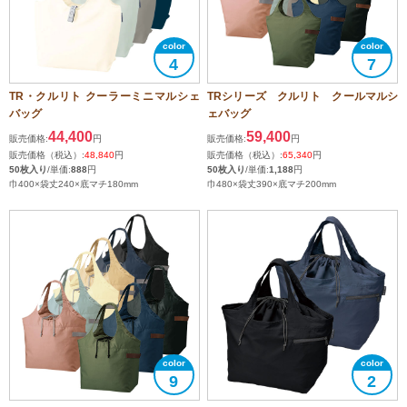
4
7
TR・クルリト クーラーミニマルシェ
TRシリーズ クルリト クールマルシ
バッグ
ェバッグ
44,400
59,400
販売価格:
円
販売価格:
円
販売価格（税込）:
48,840
円
販売価格（税込）:
65,340
円
50枚入り
/単価:
888
円
50枚入り
/単価:
1,188
円
巾400×袋丈240×底マチ180mm
巾480×袋丈390×底マチ200mm
9
2