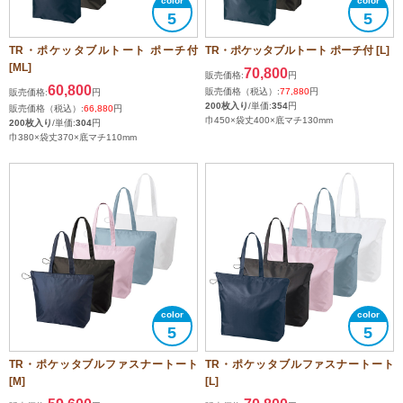
5
5
TR・ポケッタブルトート ポーチ付
TR・ポケッタブルトート ポーチ付 [L]
[ML]
70,800
販売価格:
円
60,800
販売価格（税込）:
77,880
円
販売価格:
円
200枚入り
/単価:
354
円
販売価格（税込）:
66,880
円
巾450×袋丈400×底マチ130mm
200枚入り
/単価:
304
円
巾380×袋丈370×底マチ110mm
5
5
TR・ポケッタブルファスナートート
TR・ポケッタブルファスナートート
[M]
[L]