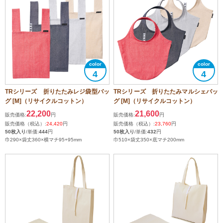
4
4
TRシリーズ 折りたたみレジ袋型バッ
TRシリーズ 折りたたみマルシェバッ
グ [M]（リサイクルコットン）
グ [M]（リサイクルコットン）
22,200
21,600
販売価格:
円
販売価格:
円
販売価格（税込）:
24,420
円
販売価格（税込）:
23,760
円
50枚入り
/単価:
444
円
50枚入り
/単価:
432
円
巾290×袋丈360×横マチ95+95mm
巾510×袋丈350×底マチ200mm