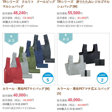
TRシリーズ クルリト クールビッグ
TRシリーズ 折りたたみレジカゴマル
マルシェバッグ
シェバッグ [M]
48,240
55,500
販売価格:
円
販売価格:
円
販売価格（税込）:
53,064
円
販売価格（税込）:
61,050
円
30枚入り
/単価:
1,608
円
50枚入り
/単価:
1,110
円
巾600×袋丈350×底マチ240mm
巾600×袋丈300×底マチ240mm
5
2
カラール・再生PETマイバッグ [M]
カラール・再生PETマチ広エコバッグ
[S]
40,000
販売価格:
円
40,000
販売価格（税込）:
44,000
円
販売価格:
円
200枚入り
/単価:
200
円
販売価格（税込）:
44,000
円
巾300×袋丈355×マチ130mm
200枚入り
/単価:
200
円