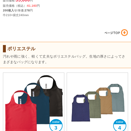
販売価格:
円
販売価格（税込）:
61,160
円
200枚入り
/単価:
278
円
巾210×袋丈240mm
ポリエステル
汚れや雨に強く、軽くて丈夫なポリエステルバッグ。生地の厚さによってさ
まざまなバッグになります。
3
4