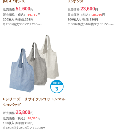
[M] 4.7オンス
3.5オンス
51,600
23,600
販売価格:
円
販売価格:
円
販売価格（税込）:
56,760
円
販売価格（税込）:
25,960
円
200枚入り
/単価:
258
円
100枚入り
/単価:
236
円
巾260×袋丈300×マチ200mm
巾300×袋丈340×横マチ55+55mm
3
Fシリーズ リサイクルコットンマル
シェバッグ
25,800
販売価格:
円
販売価格（税込）:
28,380
円
100枚入り
/単価:
258
円
巾450×袋丈350×底マチ130mm