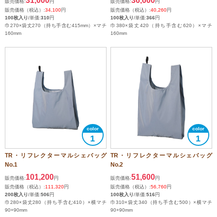
31,000
36,600
販売価格:
円
販売価格:
円
販売価格（税込）:
34,100
円
販売価格（税込）:
40,260
円
100枚入り
/単価:
310
円
100枚入り
/単価:
366
円
巾270×袋丈270（持ち手含む415mm）×マチ
巾380×袋丈420（持ち手含む620）×マチ
160mm
160mm
1
1
TR・リフレクターマルシェバッグ
TR・リフレクターマルシェバッグ
No.1
No.2
101,200
51,600
販売価格:
円
販売価格:
円
販売価格（税込）:
111,320
円
販売価格（税込）:
56,760
円
200枚入り
/単価:
506
円
100枚入り
/単価:
516
円
巾280×袋丈280（持ち手含む410）×横マチ
巾310×袋丈340（持ち手含む500）×横マチ
90+90mm
90+90mm