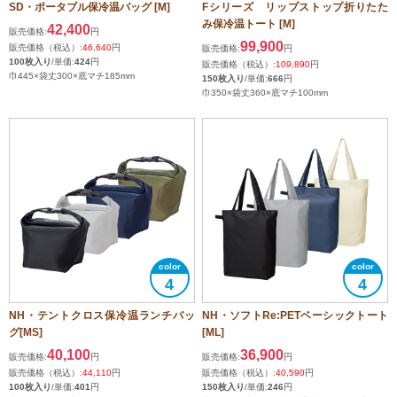
SD・ポータブル保冷温バッグ [M]
Fシリーズ リップストップ折りたた
み保冷温トート [M]
42,400
販売価格:
円
99,900
販売価格（税込）:
46,640
円
販売価格:
円
100枚入り
/単価:
424
円
販売価格（税込）:
109,890
円
巾445×袋丈300×底マチ185mm
150枚入り
/単価:
666
円
巾350×袋丈360×底マチ100mm
4
4
NH・テントクロス保冷温ランチバッ
NH・ソフトRe:PETベーシックトート
グ[MS]
[ML]
40,100
36,900
販売価格:
円
販売価格:
円
販売価格（税込）:
44,110
円
販売価格（税込）:
40,590
円
100枚入り
/単価:
401
円
150枚入り
/単価:
246
円