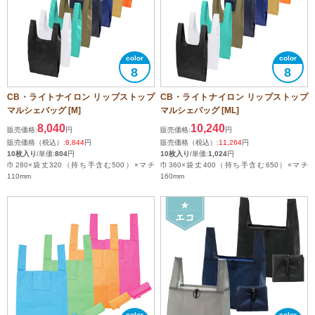
8
8
CB・ライトナイロン リップストップ
CB・ライトナイロン リップストップ
マルシェバッグ [M]
マルシェバッグ [ML]
8,040
10,240
販売価格:
円
販売価格:
円
販売価格（税込）:
8,844
円
販売価格（税込）:
11,264
円
10枚入り
/単価:
804
円
10枚入り
/単価:
1,024
円
巾280×袋丈320（持ち手含む500）×マチ
巾360×袋丈400（持ち手含む650）×マチ
110mm
160mm