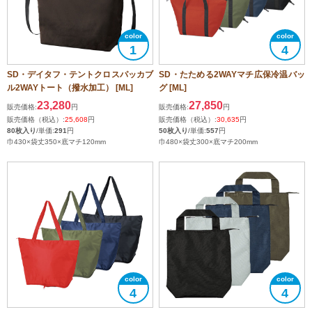
1
4
SD・デイタフ・テントクロスパッカブ
SD・たためる2WAYマチ広保冷温バッ
ル2WAYトート（撥水加工） [ML]
グ [ML]
23,280
27,850
販売価格:
円
販売価格:
円
販売価格（税込）:
25,608
円
販売価格（税込）:
30,635
円
80枚入り
/単価:
291
円
50枚入り
/単価:
557
円
巾430×袋丈350×底マチ120mm
巾480×袋丈300×底マチ200mm
4
4