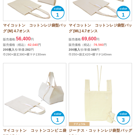
1
1
マイコットン コットンレジ袋型バッ
マイコットン コットンレジ袋型バッ
グ [M] 4.7オンス
グ [ML] 4.7オンス
56,400
69,600
販売価格:
円
販売価格:
円
販売価格（税込）:
62,040
円
販売価格（税込）:
76,560
円
200枚入り
/単価:
282
円
200枚入り
/単価:
348
円
巾290×袋丈390×横マチ130mm
巾350×袋丈420×横マチ140mm
1
3
マイコットン コットンコンビニ袋
ジーナス・コットンレジ袋型バッグ