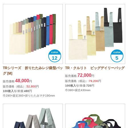
12
5
TRシリーズ 折りたたみレジ袋型バッ
TR・クルリト ビッグデイリーバッグ
グ [M]
72,000
販売価格:
円
48,000
販売価格（税込）:
79,200
円
販売価格:
円
100枚入り
/単価:
720
円
販売価格（税込）:
52,800
円
巾390×袋丈430mm
100枚入り
/単価:
480
円
巾290×袋丈360×折りたたみマチ190mm