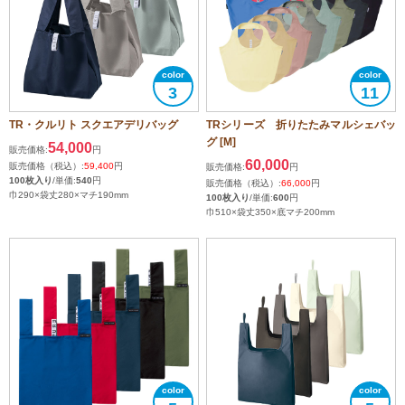
3
11
TR・クルリト スクエアデリバッグ
TRシリーズ 折りたたみマルシェバッ
グ [M]
54,000
販売価格:
円
60,000
販売価格（税込）:
59,400
円
販売価格:
円
100枚入り
/単価:
540
円
販売価格（税込）:
66,000
円
巾290×袋丈280×マチ190mm
100枚入り
/単価:
600
円
巾510×袋丈350×底マチ200mm