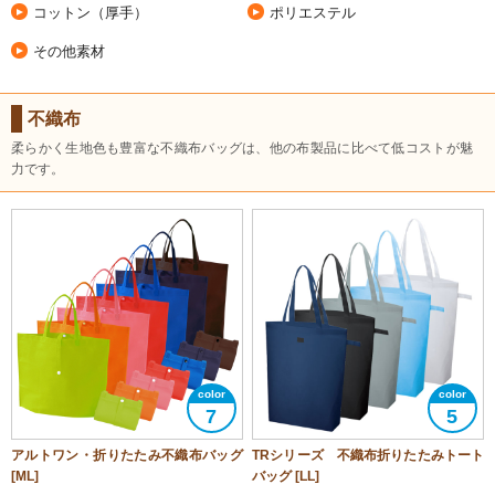
コットン（厚手）
ポリエステル
その他素材
不織布
柔らかく生地色も豊富な不織布バッグは、他の布製品に比べて低コストが魅
力です。
7
5
アルトワン・折りたたみ不織布バッグ
TRシリーズ 不織布折りたたみトート
[ML]
バッグ [LL]