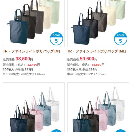
5
5
TR・ファインライトポリバッグ [M]
TR・ファインライトポリバッグ [ML]
38,600
59,600
販売価格:
円
販売価格:
円
販売価格（税込）:
42,460
円
販売価格（税込）:
65,560
円
200枚入り
/単価:
193
円
200枚入り
/単価:
298
円
巾360×袋丈370×底マチ110mm
巾420×袋丈380×マチ130mm