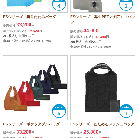
4
3
ESシリーズ 折りたたみバッグ
ESシリーズ 再生PETマチ広エコバッ
グ
33,200
販売価格:
円
44,000
販売価格（税込）:
36,520
円
販売価格:
円
200枚入り
/単価:
166
円
販売価格（税込）:
48,400
円
巾300×袋丈345×横マチ60+60mm
200枚入り
/単価:
220
円
巾300×袋丈350×マチ170mm
5
1
ESシリーズ ポケッタブルバッグ
ESシリーズ たためるメッシュバッグ
33,200
25,800
販売価格:
円
販売価格:
円