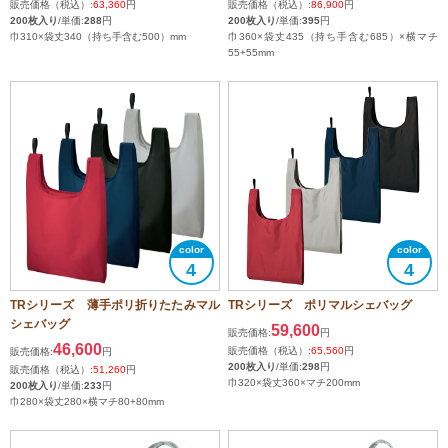
販売価格（税込）:
63,360
円
販売価格（税込）:
86,900
円
200枚入り
/単価:
288
円
200枚入り
/単価:
395
円
巾310×袋丈340（持ち手含む500）mm
巾360×袋丈435（持ち手含む685）×横マチ
55+55mm
4
4
TRシリーズ 薄手ポリ折りたたみマル
TRシリーズ ポリマルシェバッグ
シェバッグ
59,600
販売価格:
円
46,600
販売価格（税込）:
65,560
円
販売価格:
円
200枚入り
/単価:
298
円
販売価格（税込）:
51,260
円
巾320×袋丈360×マチ200mm
200枚入り
/単価:
233
円
巾280×袋丈280×横マチ80+80mm