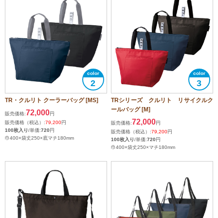
2
3
TR・クルリト クーラーバッグ [MS]
TRシリーズ クルリト リサイクルク
ールバッグ [M]
72,000
販売価格:
円
72,000
販売価格（税込）:
79,200
円
販売価格:
円
100枚入り
/単価:
720
円
販売価格（税込）:
79,200
円
巾400×袋丈250×底マチ180mm
100枚入り
/単価:
720
円
巾400×袋丈250×マチ180mm