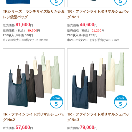
5
5
TRシリーズ ランチサイズ折りたたみ
TR・ファインライトポリマルシェバッ
レジ袋型バッグ
グ No.1
81,600
46,600
販売価格:
円
販売価格:
円
販売価格（税込）:
89,760
円
販売価格（税込）:
51,260
円
200枚入り
/単価:
408
円
200枚入り
/単価:
233
円
巾270×袋丈300×横マチ95+95mm
巾280×袋丈280（持ち手含む400）mm
5
5
TR・ファインライトポリマルシェバッ
TR・ファインライトポリマルシェバッ
グ No.2
グ No.3
57,600
79,000
販売価格:
円
販売価格:
円