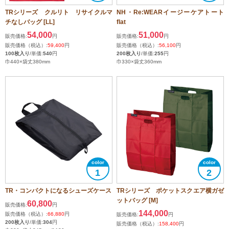
TRシリーズ クルリト リサイクルマ
NH・Re:WEARイージーケアトート
チなしバッグ [LL]
flat
54,000
51,000
販売価格:
円
販売価格:
円
販売価格（税込）:
59,400
円
販売価格（税込）:
56,100
円
100枚入り
/単価:
540
円
200枚入り
/単価:
255
円
巾440×袋丈380mm
巾330×袋丈360mm
1
2
TR・コンパクトになるシューズケース
TRシリーズ ポケットスクエア横ガゼ
ットバッグ [M]
60,800
販売価格:
円
144,000
販売価格（税込）:
66,880
円
販売価格:
円
200枚入り
/単価:
304
円
販売価格（税込）:
158,400
円