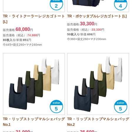
2
4
TR・ライトクーラーレジカゴトート
TR・ポケッタブルレジカゴトート [L]
[L]
30,300
販売価格:
円
68,080
販売価格（税込）:
33,330
円
販売価格:
円
50枚入り
/単価:
606
円
販売価格（税込）:
74,888
円
巾360×袋丈260×マチ230mm
80枚入り
/単価:
851
円
巾445×袋丈260×マチ240mm
5
5
TR・リップストップマルシェバッグ
TR・リップストップマルシェバッグ
No.1
No.2