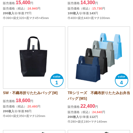
15,400
14,300
販売価格:
円
販売価格:
円
販売価格（税込）:
16,940
円
販売価格（税込）:
15,730
円
200枚入り
/単価:
77
円
100枚入り
/単価:
143
円
巾390×袋丈320×底マチ45+45mm
巾400×袋丈440×底マチ100mm
1
4
SW・不織布折りたたみバッグ [M]
TRシリーズ 不織布折りたたみお弁当
バッグ [MS]
18,600
販売価格:
円
22,400
販売価格（税込）:
20,460
円
販売価格:
円
200枚入り
/単価:
93
円
販売価格（税込）:
24,640
円
巾400×袋丈350×底マチ120mm
200枚入り
/単価:
112
円
巾280×袋丈190×マチ140mm