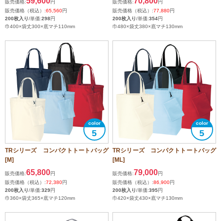
59,600
70,800
販売価格:
円
販売価格:
円
販売価格（税込）:
65,560
円
販売価格（税込）:
77,880
円
200枚入り
/単価:
298
円
200枚入り
/単価:
354
円
巾400×袋丈300×底マチ110mm
巾480×袋丈380×底マチ130mm
5
5
TRシリーズ コンパクトトートバッグ
TRシリーズ コンパクトトートバッグ
[M]
[ML]
65,800
79,000
販売価格:
円
販売価格:
円
販売価格（税込）:
72,380
円
販売価格（税込）:
86,900
円
200枚入り
/単価:
329
円
200枚入り
/単価:
395
円
巾360×袋丈365×底マチ120mm
巾420×袋丈430×底マチ130mm