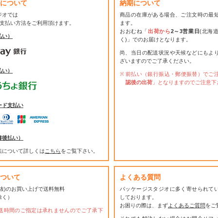
について
納期について
ジオでは
商品の在庫がある場合、ご注文時の最
お支払い方法をご利用頂けます。
ます。
おおむね「
出荷から
2～3営業日
(北海
払い）
く)」でのお届けとなります。
尚、当日の配送状況や天候などにもよ
ざいますのでご了承ください。
払い）
前払い（銀行振込・郵便振替）でご
認後の出荷
」となりますのでご注意下
ード支払い
書後払い）
法について詳しくは
こちら
をご覧下さい。
ついて
よくある質問
(税抜)のお買い上げで送料無料
パッケージスタジオに多く寄せられて
除く）
しております。
お困りの際は、まず
よくあるご質問
をご
送時間のご指定は承れませんのでご了承下