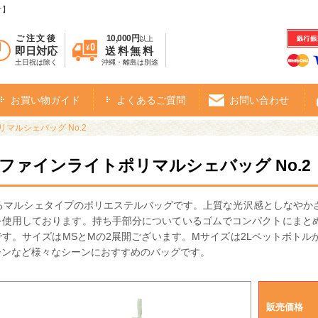
オ】
ご注文後
10,000円
以上
即日対応
送料無料
土日祝は除く
沖縄・離島は別途
お買い物ガイド
よくあるご質問
お問い合わせ
マルシェバッグ No.2
・ファインライトポリマルシェバッグ No.2
入るマルシェタイプのポリエステルバッグです。上質な光沢感としなやか
を使用しております。持ち手部分についているゴムでコンパクトにまと
す。サイズはMSとMの2展開ございます。Mサイズは2Lペットボト
ーンなど様々なシーンにおすすめのバッグです。
販売価格