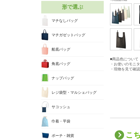
形で選ぶ
マチなしバッグ
マチガゼットバッグ
船底バッグ
■商品色について
角底バッグ
・お使いのモニタ
・現物を見て確認
ナップバッグ
レジ袋型・マルシェバッグ
サコッシュ
巾着・平袋
こ
ポーチ・雑貨