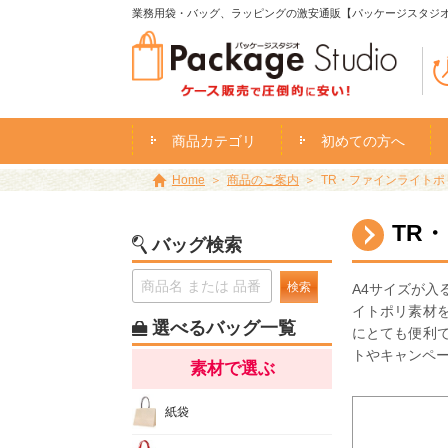
業務用袋・バッグ、ラッピングの激安通販【パッケージスタジ
商品カテゴリ
初めての方へ
Home
商品のご案内
TR・ファインライトポリ
TR
バッグ検索
検索
A4サイズが
イトポリ素材
選べるバッグ一覧
にとても便利で
トやキャンペ
素材で選ぶ
紙袋