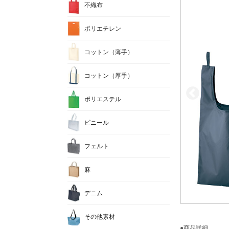
不織布
ポリエチレン
コットン（薄手）
コットン（厚手）
ポリエステル
ビニール
フェルト
麻
デニム
その他素材
●商品詳細