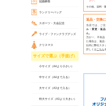
さい。
冠婚葬祭
その他、送料・
ランドリーバッグ
返品・交換に
スポーツ・大会記念
当店では、ご注
ル・変更・返品
ん。
ライブ・ファンクラブグッズ
万が一、不良品
た場合は、返品
クリスマス
以内に弊社スタ
詳しくは
こちら
サイズで選ぶ（手提げ）
小サイズ（A4より小さい）
中サイズ（A4まで入る）
大サイズ（A3まで入る）
特大サイズ（A3より大きい）