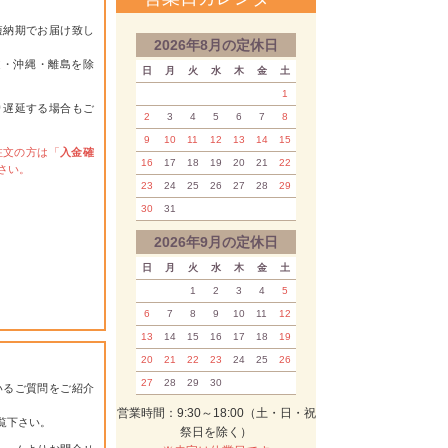
短納期でお届け致し
2026年8月の定休日
道・沖縄・離島を除
日
月
火
水
木
金
土
1
り遅延する場合もご
2
3
4
5
6
7
8
9
10
11
12
13
14
15
注文の方は「
入金確
16
17
18
19
20
21
22
さい。
23
24
25
26
27
28
29
30
31
2026年9月の定休日
日
月
火
水
木
金
土
1
2
3
4
5
6
7
8
9
10
11
12
13
14
15
16
17
18
19
20
21
22
23
24
25
26
27
28
29
30
いるご質問をご紹介
営業時間：9:30～18:00（土・日・祝
覧下さい。
祭日を除く）