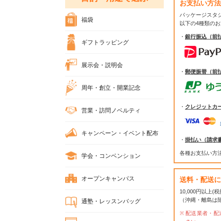
お支払い方法
パッケージスタ
福袋
以下の4種類の
・
銀行振込（前
ギフトラッピング
展示会・説明会
・
郵便振替（前
周年・創立・開業記念
・
クレジットカ
営業・訪問ノベルティ
キャンペーン・イベント配布
・
掛払い（請求
各種お支払い方
学会・コンベンション
オープンキャンパス
送料・配送に
10,000円以上
（沖縄・離島は
通塾・レッスンバッグ
配送業者・配