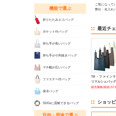
ご覧になって
機能で選ぶ
弊社・名入れバ
折りたたみエコバッグ
最近チェ
ポケット付バッグ
持ち手が長いバッグ
持ち手が小判抜きバッグ
マチ幅が広いバッグ
TR・ファイン
ファスナー付バッグ
リマルシェバッグ 
販売価格(税抜):57,
保冷バッグ
ショッピ
SDGsに貢献できるバッグ
目的・用途で選ぶ