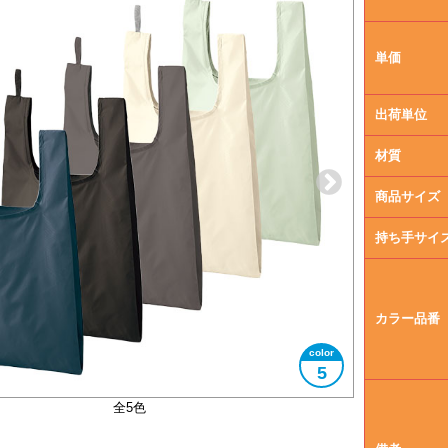
単価
出荷単位
材質
商品サイズ
持ち手サイ
カラー品番
5
コンパクトに折りたたむことができます
大きさイメージ
A4サイズ対応
使用イメージ
全5色