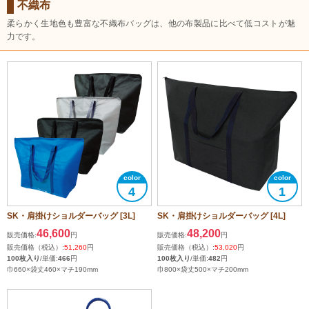
不織布
柔らかく生地色も豊富な不織布バッグは、他の布製品に比べて低コストが魅
力です。
4
1
SK・肩掛けショルダーバッグ [3L]
SK・肩掛けショルダーバッグ [4L]
46,600
48,200
販売価格:
円
販売価格:
円
販売価格（税込）:
51,260
円
販売価格（税込）:
53,020
円
100枚入り
/単価:
466
円
100枚入り
/単価:
482
円
巾660×袋丈460×マチ190mm
巾800×袋丈500×マチ200mm