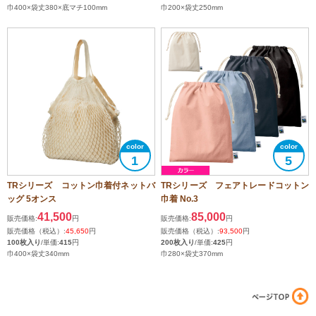
巾400×袋丈380×底マチ100mm
巾200×袋丈250mm
1
5
TRシリーズ コットン巾着付ネットバ
TRシリーズ フェアトレードコットン
ッグ 5オンス
巾着 No.3
41,500
85,000
販売価格:
円
販売価格:
円
販売価格（税込）:
45,650
円
販売価格（税込）:
93,500
円
100枚入り
/単価:
415
円
200枚入り
/単価:
425
円
巾400×袋丈340mm
巾280×袋丈370mm