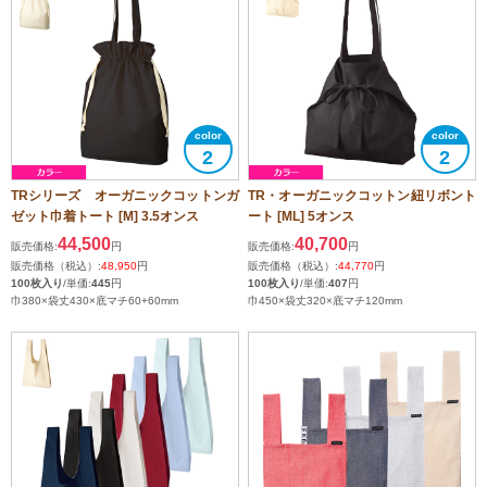
2
2
TRシリーズ オーガニックコットンガ
TR・オーガニックコットン紐リボント
ゼット巾着トート [M] 3.5オンス
ート [ML] 5オンス
44,500
40,700
販売価格:
円
販売価格:
円
販売価格（税込）:
48,950
円
販売価格（税込）:
44,770
円
100枚入り
/単価:
445
円
100枚入り
/単価:
407
円
巾380×袋丈430×底マチ60+60mm
巾450×袋丈320×底マチ120mm