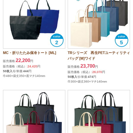
2
5
MC・折りたたみ保冷トート [ML]
TRシリーズ 再生PETユーティリティ
バッグ [M]ワイド
22,200
販売価格:
円
23,700
販売価格（税込）:
24,420
円
販売価格:
円
50枚入り
/単価:
444
円
販売価格（税込）:
26,070
円
巾480×袋丈350×底マチ140mm
50枚入り
/単価:
474
円
巾300×袋丈360×マチ140mm