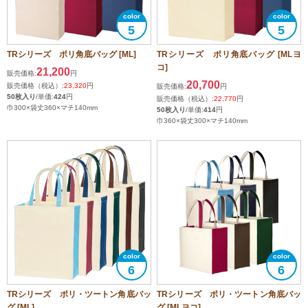
5
5
TRシリーズ ポリ角底バッグ [ML]
TRシリーズ ポリ角底バッグ [MLヨ
コ]
21,200
販売価格:
円
20,700
販売価格（税込）:
23,320
円
販売価格:
円
50枚入り
/単価:
424
円
販売価格（税込）:
22,770
円
巾300×袋丈360×マチ140mm
50枚入り
/単価:
414
円
巾360×袋丈300×マチ140mm
6
6
TRシリーズ ポリ・ツートン角底バッ
TRシリーズ ポリ・ツートン角底バッ
グ [ML]
グ [MLヨコ]