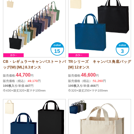
15
3
CB・レギュラーキャンバストートバ
TRシリーズ キャンバス角底バッグ
ッグ(W) [ML] 8.3オンス
[M] 12オンス
44,700
46,600
販売価格:
円
販売価格:
円
販売価格（税込）:
49,170
円
販売価格（税込）:
51,260
円
100枚入り
/単価:
447
円
100枚入り
/単価:
466
円
巾430×袋丈320×底マチ100mm
巾320×袋丈250×マチ100mm