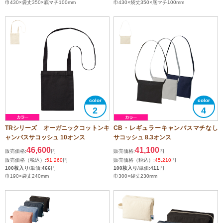
巾430×袋丈350×底マチ100mm
巾430×袋丈350×底マチ100mm
2
4
TRシリーズ オーガニックコットンキ
CB・レギュラーキャンバスマチなし
ャンバスサコッシュ 10オンス
サコッシュ 8.3オンス
46,600
41,100
販売価格:
円
販売価格:
円
販売価格（税込）:
51,260
円
販売価格（税込）:
45,210
円
100枚入り
/単価:
466
円
100枚入り
/単価:
411
円
巾190×袋丈240mm
巾300×袋丈230mm