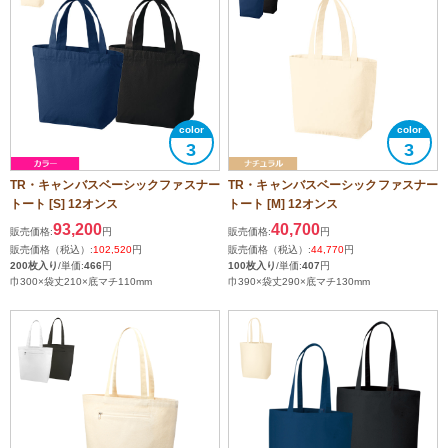
3
3
TR・キャンバスベーシックファスナー
TR・キャンバスベーシックファスナー
トート [S] 12オンス
トート [M] 12オンス
93,200
40,700
販売価格:
円
販売価格:
円
販売価格（税込）:
102,520
円
販売価格（税込）:
44,770
円
200枚入り
/単価:
466
円
100枚入り
/単価:
407
円
巾300×袋丈210×底マチ110mm
巾390×袋丈290×底マチ130mm