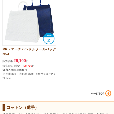
2
MR・アーチハンドルクールバッグ
No.4
26,100
販売価格:
円
販売価格（税込）:
28,710
円
60枚入り
/単価:
435
円
上部巾320（底部巾370）×袋丈350×マチ
200mm
コットン（薄手）