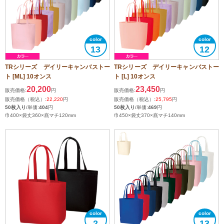
13
12
TRシリーズ デイリーキャンバストー
TRシリーズ デイリーキャンバストー
ト [ML] 10オンス
ト [L] 10オンス
20,200
23,450
販売価格:
円
販売価格:
円
販売価格（税込）:
22,220
円
販売価格（税込）:
25,795
円
50枚入り
/単価:
404
円
50枚入り
/単価:
469
円
巾400×袋丈360×底マチ120mm
巾450×袋丈370×底マチ140mm
2
13