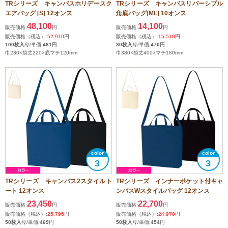
TRシリーズ キャンバスホリデースク
TRシリーズ キャンバスリバーシブル
エアバッグ [S] 12オンス
角底バッグ[ML] 10オンス
48,100
14,100
販売価格:
円
販売価格:
円
販売価格（税込）:
52,910
円
販売価格（税込）:
15,510
円
100枚入り
/単価:
481
円
30枚入り
/単価:
470
円
巾230×袋丈220×底マチ120mm
巾380×袋丈400×マチ180mm
3
3
TRシリーズ キャンバス2スタイルト
TRシリーズ インナーポケット付キャ
ート 12オンス
ンバスWスタイルバッグ 12オンス
23,450
22,700
販売価格:
円
販売価格:
円
販売価格（税込）:
25,795
円
販売価格（税込）:
24,970
円
50枚入り
/単価:
469
円
50枚入り
/単価:
454
円