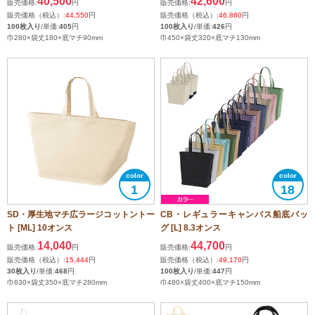
40,500
42,600
販売価格:
円
販売価格:
円
販売価格（税込）:
44,550
円
販売価格（税込）:
46,860
円
100枚入り
/単価:
405
円
100枚入り
/単価:
426
円
巾280×袋丈180×底マチ90mm
巾450×袋丈320×底マチ130mm
1
18
SD・厚生地マチ広ラージコットントー
CB・レギュラーキャンバス船底バッ
ト [ML] 10オンス
グ [L] 8.3オンス
14,040
44,700
販売価格:
円
販売価格:
円
販売価格（税込）:
15,444
円
販売価格（税込）:
49,170
円
30枚入り
/単価:
468
円
100枚入り
/単価:
447
円
巾630×袋丈350×底マチ280mm
巾480×袋丈400×底マチ150mm