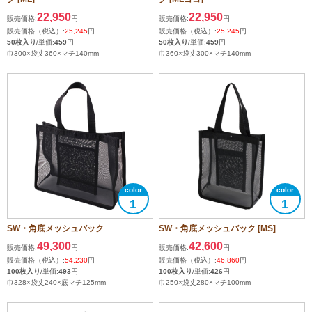
22,950
22,950
販売価格:
円
販売価格:
円
販売価格（税込）:
25,245
円
販売価格（税込）:
25,245
円
50枚入り
/単価:
459
円
50枚入り
/単価:
459
円
巾300×袋丈360×マチ140mm
巾360×袋丈300×マチ140mm
1
1
SW・角底メッシュバック
SW・角底メッシュバック [MS]
49,300
42,600
販売価格:
円
販売価格:
円
販売価格（税込）:
54,230
円
販売価格（税込）:
46,860
円
100枚入り
/単価:
493
円
100枚入り
/単価:
426
円
巾328×袋丈240×底マチ125mm
巾250×袋丈280×マチ100mm