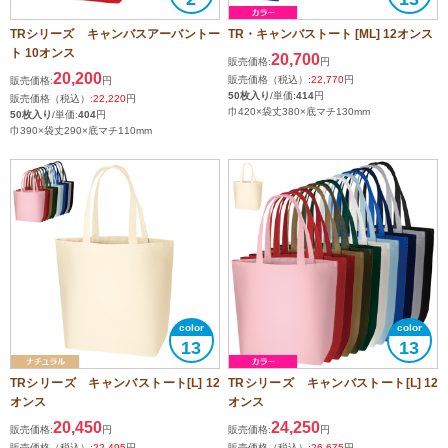
TRシリーズ キャンバスアーバントー
TR・キャンバストート [ML] 12オンス
ト 10オンス
20,700
販売価格:
円
20,200
販売価格（税込）:
22,770
円
販売価格:
円
50枚入り
/単価:
414
円
販売価格（税込）:
22,220
円
巾420×袋丈380×底マチ130mm
50枚入り
/単価:
404
円
巾390×袋丈290×底マチ110mm
13
13
TRシリーズ キャンバストート[L] 12
TRシリーズ キャンバストート[L] 12
オンス
オンス
20,450
24,250
販売価格:
円
販売価格:
円
販売価格（税込）:
22,495
円
販売価格（税込）:
26,675
円