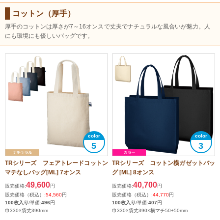
コットン（厚手）
厚手のコットンは厚さが7～16オンスで丈夫でナチュラルな風合いが魅力。人
にも環境にも優しいバッグです。
5
3
TRシリーズ フェアトレードコットン
TRシリーズ コットン横ガゼットバッ
マチなしバッグ[ML] 7オンス
グ [ML] 8オンス
49,600
40,700
販売価格:
円
販売価格:
円
販売価格（税込）:
54,560
円
販売価格（税込）:
44,770
円
100枚入り
/単価:
496
円
100枚入り
/単価:
407
円
巾330×袋丈390mm
巾330×袋丈390×横マチ50+50mm