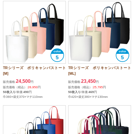
5
5
TRシリーズ ポリキャンバストート
TRシリーズ ポリキャンバストート
[M]
[ML]
24,500
23,450
販売価格:
円
販売価格:
円
販売価格（税込）:
26,950
円
販売価格（税込）:
25,795
円
50枚入り
/単価:
490
円
50枚入り
/単価:
469
円
巾360×袋丈370×マチ110mm
巾420×袋丈380×マチ130mm