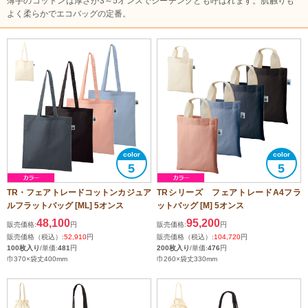
薄手のコットンは厚さが3～5オンスでシーチングとも呼ばれます。肌触りも
よく柔らかでエコバッグの定番。
5
5
TR・フェアトレードコットンカジュア
TRシリーズ フェアトレードA4フラ
ルフラットバッグ [ML] 5オンス
ットバッグ [M] 5オンス
48,100
95,200
販売価格:
円
販売価格:
円
販売価格（税込）:
52,910
円
販売価格（税込）:
104,720
円
100枚入り
/単価:
481
円
200枚入り
/単価:
476
円
巾370×袋丈400mm
巾260×袋丈330mm