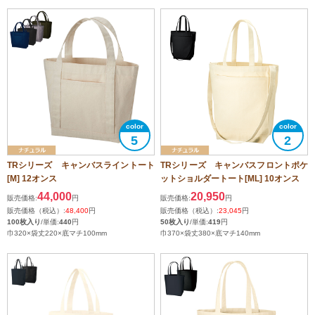
5
2
TRシリーズ キャンバスライントート
TRシリーズ キャンバスフロントポケ
[M] 12オンス
ットショルダートート[ML] 10オンス
44,000
20,950
販売価格:
円
販売価格:
円
販売価格（税込）:
48,400
円
販売価格（税込）:
23,045
円
100枚入り
/単価:
440
円
50枚入り
/単価:
419
円
巾320×袋丈220×底マチ100mm
巾370×袋丈380×底マチ140mm