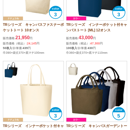
3
3
TRシリーズ キャンバスファスナーポ
TRシリーズ インナーポケット付キャ
ケットトート 10オンス
ンバストート [ML] 12オンス
21,950
43,000
販売価格:
円
販売価格:
円
販売価格（税込）:
24,145
円
販売価格（税込）:
47,300
円
50枚入り
/単価:
439
円
100枚入り
/単価:
430
円
巾390×袋丈370×底マチ100mm
巾360×袋丈370×底マチ110mm
3
5
TRシリーズ インナーポケット付キャ
TRシリーズ キャンバスガーデントー