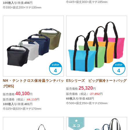
巾445×袋丈300×底マチ185mm
100枚入り
/単価:
456
円
巾330×袋丈200×マチ130mm
4
4
NH・テントクロス保冷温ランチバッ
ESシリーズ ビッグ保冷トートバッグ
グ[MS]
25,320
販売価格:
円
40,100
販売価格（税込）:
27,852
円
販売価格:
円
60枚入り
/単価:
422
円
販売価格（税込）:
44,110
円
巾500×袋丈350×底マチ150mm
100枚入り
/単価:
401
円
巾325×袋320×底マチ170mm