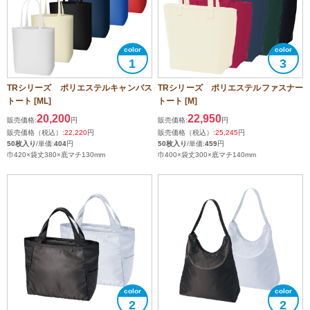
1
3
TRシリーズ ポリエステルキャンバス
TRシリーズ ポリエステルファスナー
トート [ML]
トート [M]
20,200
22,950
販売価格:
円
販売価格:
円
販売価格（税込）:
22,220
円
販売価格（税込）:
25,245
円
50枚入り
/単価:
404
円
50枚入り
/単価:
459
円
巾420×袋丈380×底マチ130mm
巾400×袋丈300×底マチ140mm
2
2