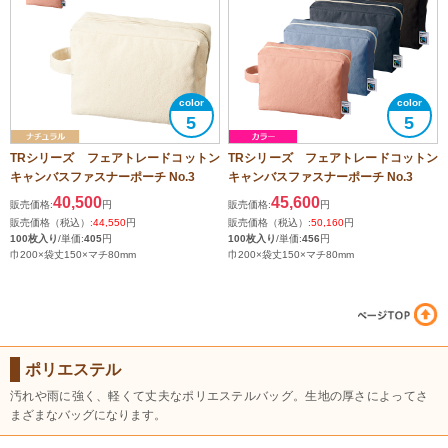
5
5
TRシリーズ フェアトレードコットン
TRシリーズ フェアトレードコットン
キャンバスファスナーポーチ No.3
キャンバスファスナーポーチ No.3
40,500
45,600
販売価格:
円
販売価格:
円
販売価格（税込）:
44,550
円
販売価格（税込）:
50,160
円
100枚入り
/単価:
405
円
100枚入り
/単価:
456
円
巾200×袋丈150×マチ80mm
巾200×袋丈150×マチ80mm
ポリエステル
汚れや雨に強く、軽くて丈夫なポリエステルバッグ。生地の厚さによってさ
まざまなバッグになります。