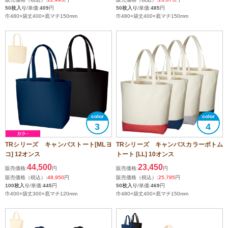
50枚入り
/単価:
409
円
50枚入り
/単価:
485
円
巾480×袋丈400×底マチ150mm
巾480×袋丈400×底マチ150mm
3
4
TRシリーズ キャンバストート[MLヨ
TRシリーズ キャンバスカラーボトム
コ] 12オンス
トート [LL] 10オンス
44,500
23,450
販売価格:
円
販売価格:
円
販売価格（税込）:
48,950
円
販売価格（税込）:
25,795
円
100枚入り
/単価:
445
円
50枚入り
/単価:
469
円
巾400×袋丈300×底マチ120mm
巾480×袋丈400×底マチ150mm