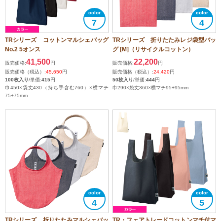
7
4
TRシリーズ コットンマルシェバッグ
TRシリーズ 折りたたみレジ袋型バッ
No.2 5オンス
グ [M]（リサイクルコットン）
41,500
22,200
販売価格:
円
販売価格:
円
販売価格（税込）:
45,650
円
販売価格（税込）:
24,420
円
100枚入り
/単価:
415
円
50枚入り
/単価:
444
円
巾450×袋丈430（持ち手含む760）×横マチ
巾290×袋丈360×横マチ95+95mm
75+75mm
4
5
TRシリーズ 折りたたみマルシェバッ
TR・フェアトレードコットンマチ付マ