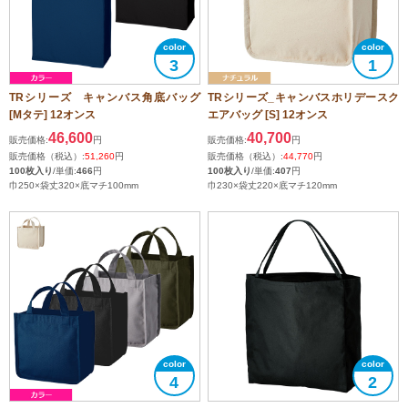
3
1
TRシリーズ キャンバス角底バッグ
TRシリーズ_キャンバスホリデースク
[Mタテ] 12オンス
エアバッグ [S] 12オンス
46,600
40,700
販売価格:
円
販売価格:
円
販売価格（税込）:
51,260
円
販売価格（税込）:
44,770
円
100枚入り
/単価:
466
円
100枚入り
/単価:
407
円
巾250×袋丈320×底マチ100mm
巾230×袋丈220×底マチ120mm
4
2