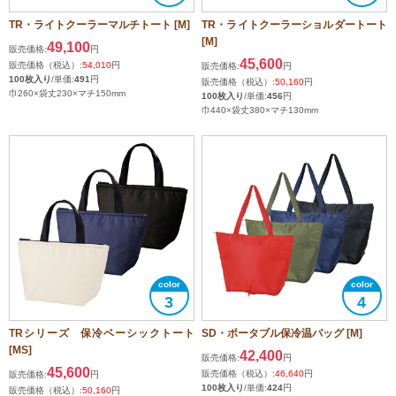
TR・ライトクーラーマルチトート [M]
TR・ライトクーラーショルダートート
[M]
49,100
販売価格:
円
45,600
販売価格（税込）:
54,010
円
販売価格:
円
100枚入り
/単価:
491
円
販売価格（税込）:
50,160
円
巾260×袋丈230×マチ150mm
100枚入り
/単価:
456
円
巾440×袋丈380×マチ130mm
3
4
TRシリーズ 保冷ベーシックトート
SD・ポータブル保冷温バッグ [M]
[MS]
42,400
販売価格:
円
45,600
販売価格（税込）:
46,640
円
販売価格:
円
100枚入り
/単価:
424
円
販売価格（税込）:
50,160
円