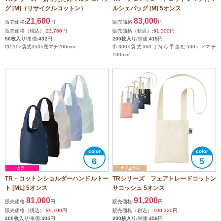
グ [M]（リサイクルコットン）
ルシェバッグ [M] 5オンス
21,600
83,000
販売価格:
円
販売価格:
円
販売価格（税込）:
23,760
円
販売価格（税込）:
91,300
円
50枚入り
/単価:
432
円
200枚入り
/単価:
415
円
巾510×袋丈350×底マチ200mm
巾300×袋丈360（持ち手含む530）×マチ
100mm
6
5
TR・コットンショルダーハンドルトー
TRシリーズ フェアトレードコットン
ト [ML] 5オンス
サコッシュ 5オンス
81,000
91,200
販売価格:
円
販売価格:
円
販売価格（税込）:
89,100
円
販売価格（税込）:
100,320
円
200枚入り
/単価:
405
円
200枚入り
/単価:
456
円