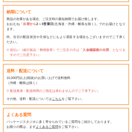
納期について
商品の在庫がある場合、ご注文時の最短納期でお届け致します。
おおむね「
出荷から
2～3営業日
(北海道・沖縄・離島を除く)」でのお届けとなり
ます。
尚、当日の配送状況や天候などにもより遅延する場合もございますのでご了承く
ださい。
前払い（銀行振込・郵便振替）でご注文の方は「
入金確認後の出荷
」となりま
すのでご注意下さい。
送料・配送について
10,000円以上(税抜)のお買い上げで送料無料
（沖縄・離島は除く）
配送業者・配送時間のご指定は承れませんのでご了承下さい。
その他、送料・配送については
こちら
をご覧下さい。
よくある質問
パッケージスタジオに多く寄せられているご質問をご紹介しております。
お困りの際は、まず
よくあるご質問
をご覧下さい。