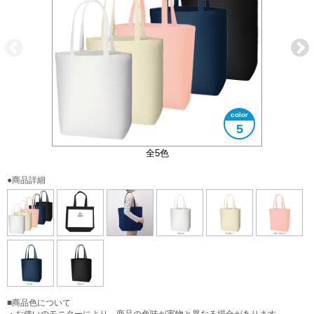
5
大きさイメージ
B4サイズ対応
全5色
●商品詳細
■商品色について
・お使いのモニターにより、商品の色味が実物と異なる場合があります。