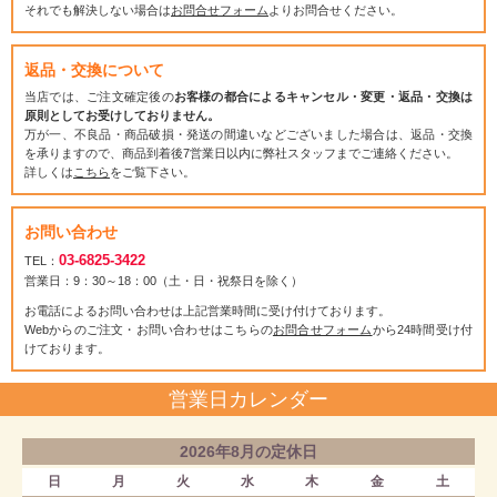
それでも解決しない場合は
お問合せフォーム
よりお問合せください。
返品・交換について
当店では、ご注文確定後の
お客様の都合によるキャンセル・変更・返品・交換は
原則としてお受けしておりません。
万が一、不良品・商品破損・発送の間違いなどございました場合は、返品・交換
を承りますので、商品到着後7営業日以内に弊社スタッフまでご連絡ください。
詳しくは
こちら
をご覧下さい。
お問い合わせ
03-6825-3422
TEL：
営業日：9：30～18：00（土・日・祝祭日を除く）
お電話によるお問い合わせは上記営業時間に受け付けております。
Webからのご注文・お問い合わせはこちらの
お問合せフォーム
から24時間受け付
けております。
営業日カレンダー
2026年8月の定休日
日
月
火
水
木
金
土