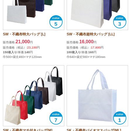
5
3
SW・不織布特大バッグ [L]
SW・不織布超特大バッグ [LL]
21,000
16,000
販売価格:
円
販売価格:
円
販売価格（税込）:
23,100
円
販売価格（税込）:
17,600
円
150枚入り
/単価:
140
円
100枚入り
/単価:
160
円
巾500×袋丈460×マチ120mm
巾640×袋丈560×マチ180mm
7
1
SW・不織布マチ付きバッグ[M]
SK・不織布バイオマスバッグ[ML]