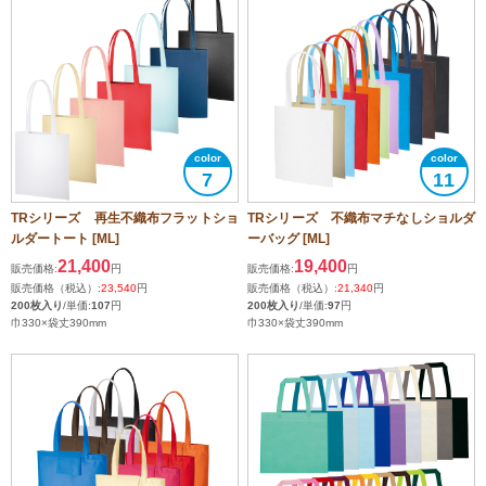
7
11
TRシリーズ 再生不織布フラットショ
TRシリーズ 不織布マチなしショルダ
ルダートート [ML]
ーバッグ [ML]
21,400
19,400
販売価格:
円
販売価格:
円
販売価格（税込）:
23,540
円
販売価格（税込）:
21,340
円
200枚入り
/単価:
107
円
200枚入り
/単価:
97
円
巾330×袋丈390mm
巾330×袋丈390mm