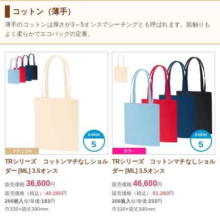
コットン（薄手）
薄手のコットンは厚さが3～5オンスでシーチングとも呼ばれます。肌触りも
よく柔らかでエコバッグの定番。
5
5
TRシリーズ コットンマチなしショル
TRシリーズ コットンマチなしショル
ダー [ML] 3.5オンス
ダー [ML] 3.5オンス
36,600
46,600
販売価格:
円
販売価格:
円
販売価格（税込）:
40,260
円
販売価格（税込）:
51,260
円
200枚入り
/単価:
183
円
200枚入り
/単価:
233
円
巾330×袋丈390mm
巾330×袋丈390mm