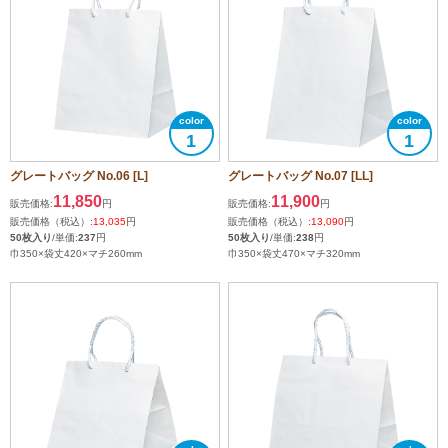
1
1
グレートバッグ No.06 [L]
グレートバッグ No.07 [LL]
11,850
11,900
販売価格:
円
販売価格:
円
販売価格（税込）:
13,035
円
販売価格（税込）:
13,090
円
50枚入り
/単価:
237
円
50枚入り
/単価:
238
円
巾350×袋丈420×マチ260mm
巾350×袋丈470×マチ320mm