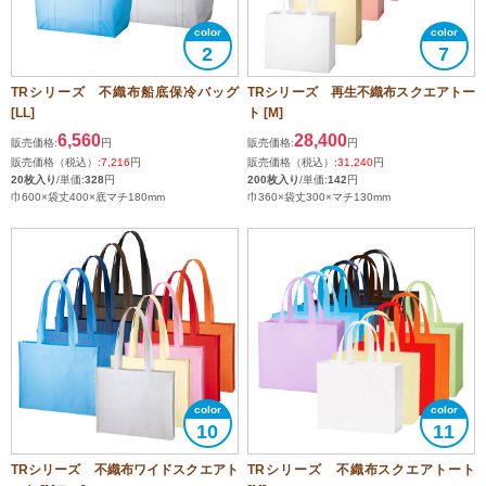
2
7
TRシリーズ 不織布船底保冷バッグ
TRシリーズ 再生不織布スクエアトー
[LL]
ト [M]
6,560
28,400
販売価格:
円
販売価格:
円
販売価格（税込）:
7,216
円
販売価格（税込）:
31,240
円
20枚入り
/単価:
328
円
200枚入り
/単価:
142
円
巾600×袋丈400×底マチ180mm
巾360×袋丈300×マチ130mm
10
11
TRシリーズ 不織布ワイドスクエアト
TRシリーズ 不織布スクエアトート