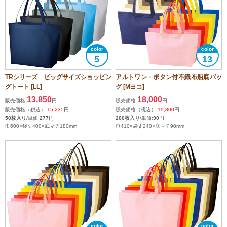
5
13
TRシリーズ ビッグサイズショッピン
アルトワン・ボタン付不織布船底バッ
グトート [LL]
グ [Mヨコ]
13,850
18,000
販売価格:
円
販売価格:
円
販売価格（税込）:
15,235
円
販売価格（税込）:
19,800
円
50枚入り
/単価:
277
円
200枚入り
/単価:
90
円
巾600×袋丈400×底マチ180mm
巾410×袋丈240×底マチ90mm