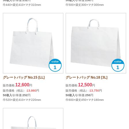
50枚入り
/単価:
252
円
50枚入り
/単価:
250
円
巾440×袋丈410×マチ310mm
巾500×袋丈300×マチ300mm
1
1
グレートバッグ No.15 [LL]
グレートバッグ No.18 [3L]
12,600
12,500
販売価格:
円
販売価格:
円
販売価格（税込）:
13,860
円
販売価格（税込）:
13,750
円
50枚入り
/単価:
252
円
50枚入り
/単価:
250
円
巾520×袋丈410×マチ220mm
巾600×袋丈450×マチ180mm