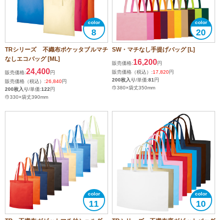
8
20
TRシリーズ 不織布ポケッタブルマチ
SW・マチなし手提げバッグ [L]
なしエコバッグ [ML]
16,200
販売価格:
円
24,400
販売価格（税込）:
17,820
円
販売価格:
円
200枚入り
/単価:
81
円
販売価格（税込）:
26,840
円
巾380×袋丈350mm
200枚入り
/単価:
122
円
巾330×袋丈390mm
11
10