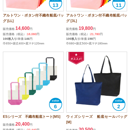
13
11
アルトワン・ボタン付不織布船底バッ
アルトワン・ボタン付不織布船底バッ
グ [LL]
グ [3L]
14,600
19,800
販売価格:
円
販売価格:
円
販売価格（税込）:
16,060
円
販売価格（税込）:
21,780
円
100枚入り
/単価:
146
円
100枚入り
/単価:
198
円
巾650×袋丈400×底マチ120mm
巾680×袋丈500×底マチ180mm
6
2
ESシリーズ 不織布船底トート[MS]
ウィズシリーズ 船底セールバッグ
[M]
20,400
販売価格:
円
20,500
販売価格（税込）:
22,440
円