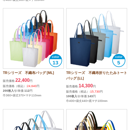
13
5
TRシリーズ 不織布バッグ [ML]
TRシリーズ 不織布折りたたみトート
バッグ [LL]
22,400
販売価格:
円
14,300
販売価格（税込）:
24,640
円
販売価格:
円
200枚入り
/単価:
112
円
販売価格（税込）:
15,730
円
巾360×袋丈370×マチ110mm
100枚入り
/単価:
143
円
巾400×袋丈440×底マチ100mm