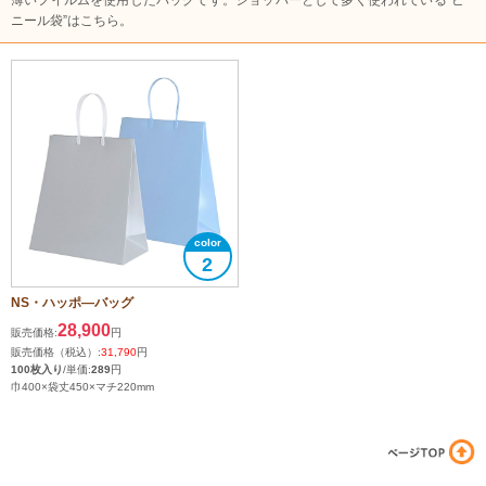
薄いフイルムを使用したバッグです。ショッパーとして多く使われている”ビ
ニール袋”はこちら。
2
NS・ハッポ―バッグ
28,900
販売価格:
円
販売価格（税込）:
31,790
円
100枚入り
/単価:
289
円
巾400×袋丈450×マチ220mm