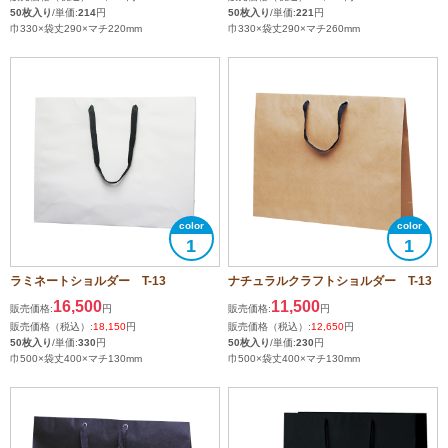
50枚入り
/単価:
214
円
50枚入り
/単価:
221
円
巾330×袋丈290×マチ220mm
巾330×袋丈290×マチ260mm
1
1
ラミネートショルダー T-13
ナチュラルクラフトショルダー T-13
16,500
11,500
販売価格:
円
販売価格:
円
販売価格（税込）:
18,150
円
販売価格（税込）:
12,650
円
50枚入り
/単価:
330
円
50枚入り
/単価:
230
円
巾500×袋丈400×マチ130mm
巾500×袋丈400×マチ130mm