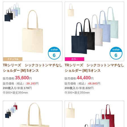
6
6
TRシリーズ シックコットンマチなし
TRシリーズ シックコットンマチなし
ショルダー [M] 5オンス
ショルダー [M] 5オンス
35,600
44,400
販売価格:
円
販売価格:
円
販売価格（税込）:
39,160
円
販売価格（税込）:
48,840
円
200枚入り
/単価:
178
円
200枚入り
/単価:
222
円
巾300×袋丈350mm
巾300×袋丈350mm