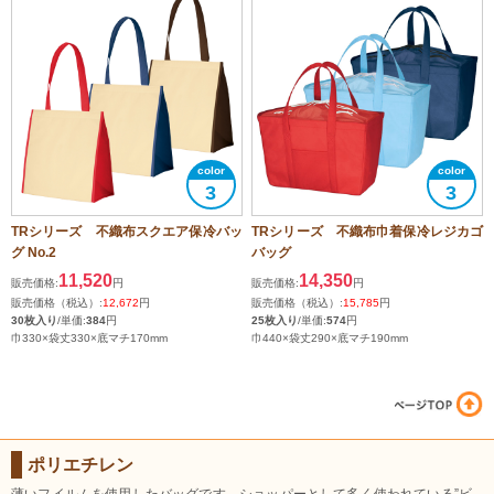
3
3
TRシリーズ 不織布スクエア保冷バッ
TRシリーズ 不織布巾着保冷レジカゴ
グ No.2
バッグ
11,520
14,350
販売価格:
円
販売価格:
円
販売価格（税込）:
12,672
円
販売価格（税込）:
15,785
円
30枚入り
/単価:
384
円
25枚入り
/単価:
574
円
巾330×袋丈330×底マチ170mm
巾440×袋丈290×底マチ190mm
ポリエチレン