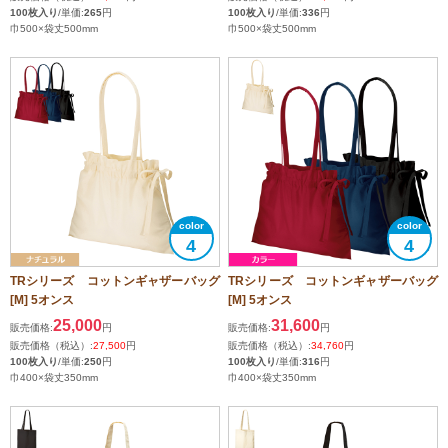
100枚入り
/単価:
265
円
100枚入り
/単価:
336
円
巾500×袋丈500mm
巾500×袋丈500mm
4
4
TRシリーズ コットンギャザーバッグ
TRシリーズ コットンギャザーバッグ
[M] 5オンス
[M] 5オンス
25,000
31,600
販売価格:
円
販売価格:
円
販売価格（税込）:
27,500
円
販売価格（税込）:
34,760
円
100枚入り
/単価:
250
円
100枚入り
/単価:
316
円
巾400×袋丈350mm
巾400×袋丈350mm