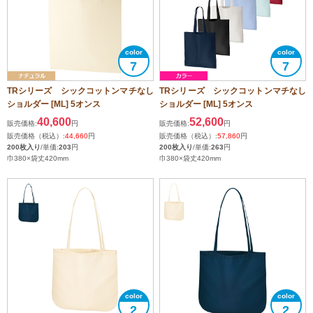
7
7
TRシリーズ シックコットンマチなし
TRシリーズ シックコットンマチなし
ショルダー [ML] 5オンス
ショルダー [ML] 5オンス
40,600
52,600
販売価格:
円
販売価格:
円
販売価格（税込）:
44,660
円
販売価格（税込）:
57,860
円
200枚入り
/単価:
203
円
200枚入り
/単価:
263
円
巾380×袋丈420mm
巾380×袋丈420mm
2
2