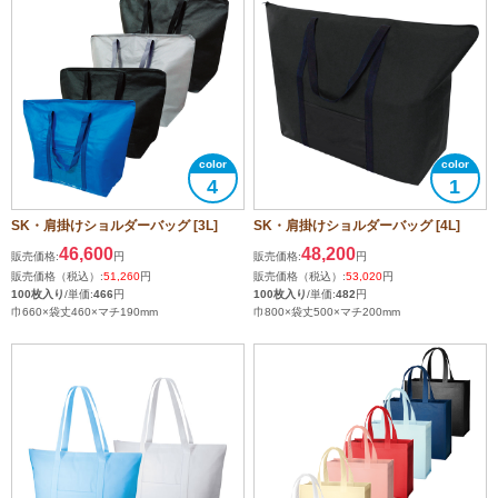
4
1
SK・肩掛けショルダーバッグ [3L]
SK・肩掛けショルダーバッグ [4L]
46,600
48,200
販売価格:
円
販売価格:
円
販売価格（税込）:
51,260
円
販売価格（税込）:
53,020
円
100枚入り
/単価:
466
円
100枚入り
/単価:
482
円
巾660×袋丈460×マチ190mm
巾800×袋丈500×マチ200mm