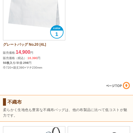
1
グレートバッグ No.20 [4L]
14,900
販売価格:
円
販売価格（税込）:
16,390
円
50枚入り
/単価:
298
円
巾720×袋丈390×マチ230mm
不織布
柔らかく生地色も豊富な不織布バッグは、他の布製品に比べて低コストが魅
力です。