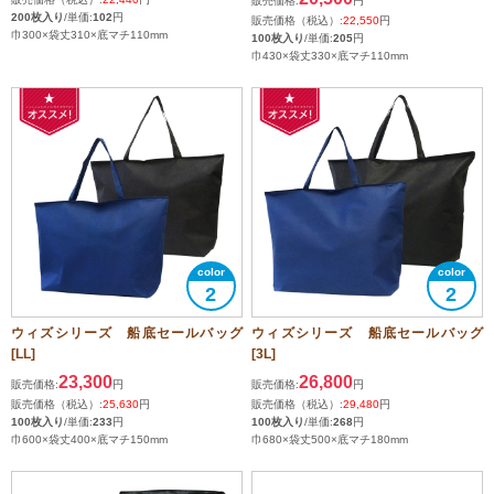
販売価格:
円
200枚入り
/単価:
102
円
販売価格（税込）:
22,550
円
巾300×袋丈310×底マチ110mm
100枚入り
/単価:
205
円
巾430×袋丈330×底マチ110mm
2
2
ウィズシリーズ 船底セールバッグ
ウィズシリーズ 船底セールバッグ
[LL]
[3L]
23,300
26,800
販売価格:
円
販売価格:
円
販売価格（税込）:
25,630
円
販売価格（税込）:
29,480
円
100枚入り
/単価:
233
円
100枚入り
/単価:
268
円
巾600×袋丈400×底マチ150mm
巾680×袋丈500×底マチ180mm