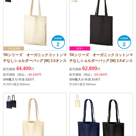
2
2
TRシリーズ オーガニックコットンマ
TRシリーズ オーガニックコットンマ
チなしショルダーバッグ [M] 3.5オンス
チなしショルダーバッグ [M] 3.5オンス
44,400
62,800
販売価格:
円
販売価格:
円
販売価格（税込）:
48,840
円
販売価格（税込）:
69,080
円
200枚入り
/単価:
222
円
200枚入り
/単価:
314
円
巾330×袋丈390mm
巾330×袋丈390mm