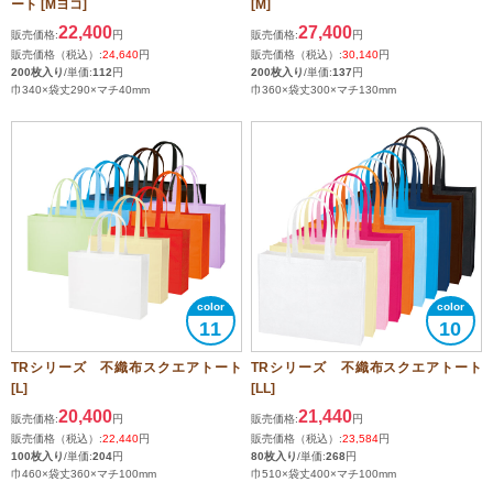
ート [Mヨコ]
[M]
22,400
27,400
販売価格:
円
販売価格:
円
販売価格（税込）:
24,640
円
販売価格（税込）:
30,140
円
200枚入り
/単価:
112
円
200枚入り
/単価:
137
円
巾340×袋丈290×マチ40mm
巾360×袋丈300×マチ130mm
11
10
TRシリーズ 不織布スクエアトート
TRシリーズ 不織布スクエアトート
[L]
[LL]
20,400
21,440
販売価格:
円
販売価格:
円
販売価格（税込）:
22,440
円
販売価格（税込）:
23,584
円
100枚入り
/単価:
204
円
80枚入り
/単価:
268
円
巾460×袋丈360×マチ100mm
巾510×袋丈400×マチ100mm