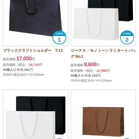
1
2
ブラッククラフトショルダー T-13
ジーナス・モノトーンラミネートバッ
グ No.1
17,050
販売価格:
円
9,600
販売価格（税込）:
18,755
円
販売価格:
円
50枚入り
/単価:
341
円
販売価格（税込）:
10,560
円
巾500×袋丈400×マチ130mm
50枚入り
/単価:
192
円
巾450×袋丈310×マチ120mm