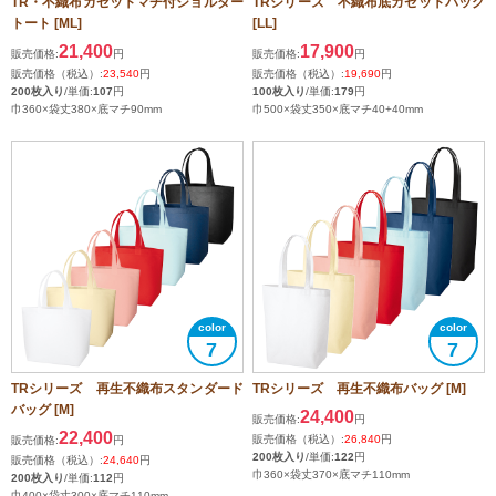
TR・不織布ガゼットマチ付ショルダー
TRシリーズ 不織布底ガゼットバッグ
トート [ML]
[LL]
21,400
17,900
販売価格:
円
販売価格:
円
販売価格（税込）:
23,540
円
販売価格（税込）:
19,690
円
200枚入り
/単価:
107
円
100枚入り
/単価:
179
円
巾360×袋丈380×底マチ90mm
巾500×袋丈350×底マチ40+40mm
7
7
TRシリーズ 再生不織布スタンダード
TRシリーズ 再生不織布バッグ [M]
バッグ [M]
24,400
販売価格:
円
22,400
販売価格（税込）:
26,840
円
販売価格:
円
200枚入り
/単価:
122
円
販売価格（税込）:
24,640
円
巾360×袋丈370×底マチ110mm
200枚入り
/単価:
112
円
巾400×袋丈300×底マチ110mm