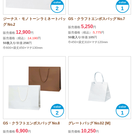
2
1
ジーナス・モノトーンラミネートバッ
GS・クラフトエンボスバッグ No.7
グ No.2
5,250
販売価格:
円
12,900
販売価格（税込）:
5,775
円
販売価格:
円
50枚入り
/単価:
105
円
販売価格（税込）:
14,190
円
巾450×袋丈310×マチ120mm
50枚入り
/単価:
258
円
巾600×袋丈450×マチ130mm
2
1
GS・クラフトエンボスバッグ No.8
グレートバッグ No.02 [M]
6,900
10,250
販売価格:
円
販売価格:
円