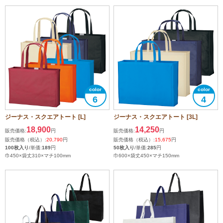
6
4
ジーナス・スクエアトート [L]
ジーナス・スクエアトート [3L]
18,900
14,250
販売価格:
円
販売価格:
円
販売価格（税込）:
20,790
円
販売価格（税込）:
15,675
円
100枚入り
/単価:
189
円
50枚入り
/単価:
285
円
巾450×袋丈310×マチ100mm
巾600×袋丈450×マチ150mm