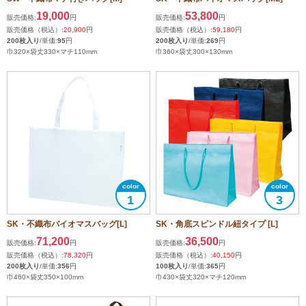
19,000
53,800
販売価格:
円
販売価格:
円
販売価格（税込）:
20,900
円
販売価格（税込）:
59,180
円
200枚入り
/単価:
95
円
200枚入り
/単価:
269
円
巾320×袋丈330×マチ110mm
巾360×袋丈300×130mm
1
3
SK・不織布バイオマスバッグ[L]
SK・角底スピンドル紐タイプ [L]
71,200
36,500
販売価格:
円
販売価格:
円
販売価格（税込）:
78,320
円
販売価格（税込）:
40,150
円
200枚入り
/単価:
356
円
100枚入り
/単価:
365
円
巾460×袋丈350×100mm
巾430×袋丈320×マチ120mm