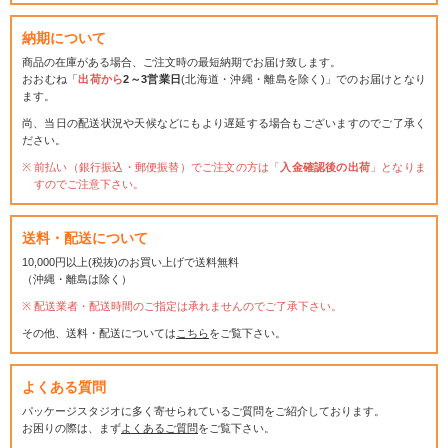
納期について
商品の在庫がある場合、ご注文時の最短納期でお届け致します。
おおむね「
出荷から
2～3営業日
(北海道・沖縄・離島を除く)」でのお届けとなり
ます。
尚、当日の配送状況や天候などにもより遅延する場合もございますのでご了承く
ださい。
前払い（銀行振込・郵便振替）でご注文の方は「
入金確認後の出荷
」となりま
すのでご注意下さい。
送料・配送について
10,000円以上(税抜)のお買い上げで送料無料
（沖縄・離島は除く）
配送業者・配送時間のご指定は承れませんのでご了承下さい。
その他、送料・配送については
こちら
をご覧下さい。
よくある質問
パッケージスタジオに多く寄せられているご質問をご紹介しております。
お困りの際は、まず
よくあるご質問
をご覧下さい。