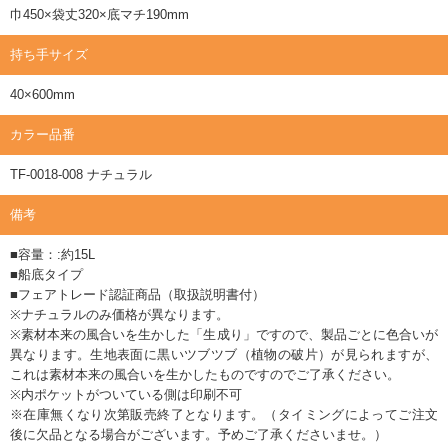
巾450×袋丈320×底マチ190mm
持ち手サイズ
40×600mm
カラー品番
TF-0018-008 ナチュラル
備考
■容量：:約15L
■船底タイプ
■フェアトレード認証商品（取扱説明書付）
※ナチュラルのみ価格が異なります。
※素材本来の風合いを生かした「生成り」ですので、製品ごとに色合いが
異なります。生地表面に黒いツブツブ（植物の破片）が見られますが、
これは素材本来の風合いを生かしたものですのでご了承ください。
※内ポケットがついている側は印刷不可
※在庫無くなり次第販売終了となります。（タイミングによってご注文
後に欠品となる場合がございます。予めご了承くださいませ。）