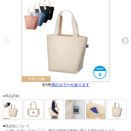
5
フェアトレード認証ラベル付き
全5色
便利な内ポケット付き
他のカラーがあります
大きさイメージ
B4サイズ対応
●商品詳細
■商品色について
・お使いのモニターにより、商品の色味が実物と異なる場合があります。