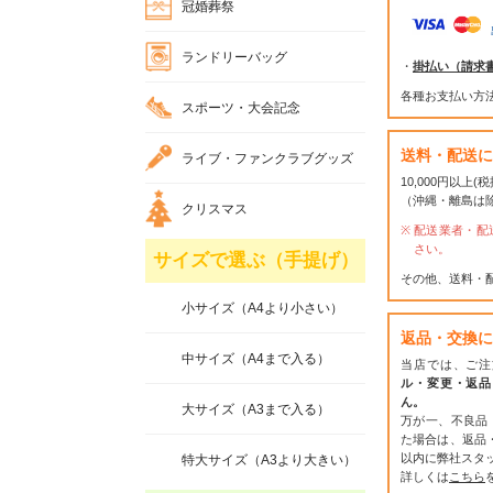
冠婚葬祭
ランドリーバッグ
・
掛払い（請求
各種お支払い方
スポーツ・大会記念
送料・配送に
ライブ・ファンクラブグッズ
10,000円以上
（沖縄・離島は
クリスマス
配送業者・配
さい。
サイズで選ぶ（手提げ）
その他、送料・
小サイズ（A4より小さい）
返品・交換に
中サイズ（A4まで入る）
当店では、ご注
ル・変更・返品
ん。
大サイズ（A3まで入る）
万が一、不良品
た場合は、返品
以内に弊社スタ
特大サイズ（A3より大きい）
詳しくは
こちら