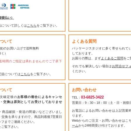
書後払い）
法について詳しくは
こちら
をご覧下さい。
ついて
よくある質問
(税抜)のお買い上げで送料無料
パッケージスタジオに多く寄せられて
除く）
しております。
お困りの際は、まず
よくあるご質問
をご
送時間のご指定は承れませんのでご了承下
それでも解決しない場合は
お問合せフ
ください。
配送については
こちら
をご覧下さい。
ついて
お問い合わせ
文確定後の
お客様の都合によるキャンセ
03-6825-3422
TEL：
・交換は原則としてお受けしておりませ
営業日：9：30～18：00（土・日・祝
お電話によるお問い合わせは上記営業
・商品破損・発送の間違いなどございまし
ります。
・交換を承りますので、商品到着後7営業日
Webからのご注文・お問い合わせはこ
ッフまでご連絡ください。
ーム
から24時間受け付けております。
をご覧下さい。