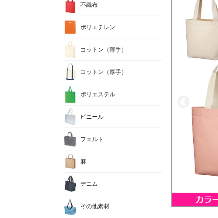
不織布
ポリエチレン
コットン（薄手）
コットン（厚手）
ポリエステル
ビニール
フェルト
麻
デニム
その他素材