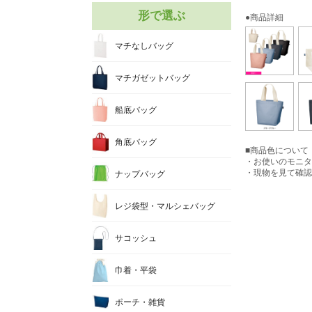
形で選ぶ
●商品詳細
マチなしバッグ
マチガゼットバッグ
船底バッグ
角底バッグ
■商品色について
・お使いのモニタ
・現物を見て確認
ナップバッグ
レジ袋型・マルシェバッグ
サコッシュ
巾着・平袋
ポーチ・雑貨