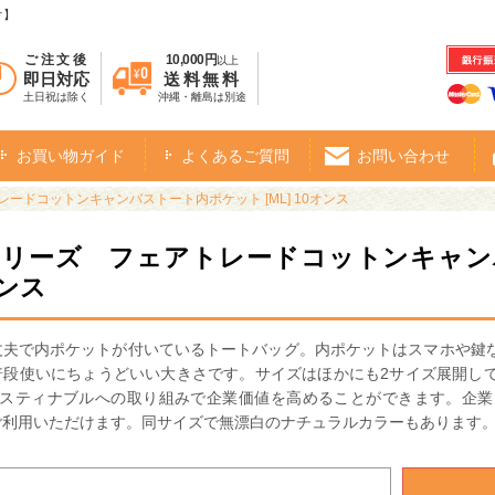
オ】
ご注文後
10,000円
以上
即日対応
送料無料
土日祝は除く
沖縄・離島は別途
お買い物ガイド
よくあるご質問
お問い合わせ
ードコットンキャンバストート内ポケット [ML] 10オンス
シリーズ フェアトレードコットンキャンバ
オンス
丈夫で内ポケットが付いているトートバッグ。内ポケットはスマホや鍵
普段使いにちょうどいい大きさです。サイズはほかにも2サイズ展開し
やサスティナブルへの取り組みで企業価値を高めることができます。企
ご利用いただけます。同サイズで無漂白のナチュラルカラーもあります