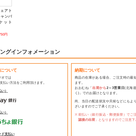
フェアト
キャンバ
ケット
750円
ングインフォメーション
について
納期について
ジオでは
商品の在庫がある場合、ご注文時の最
お支払い方法をご利用頂けます。
ます。
おおむね「
出荷から
2～3営業日
(北海
払い）
く)」でのお届けとなります。
尚、当日の配送状況や天候などにもよ
ざいますのでご了承ください。
払い）
前払い（銀行振込・郵便振替）でご
認後の出荷
」となりますのでご注意下
ード支払い