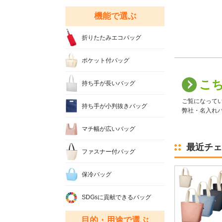
機能で選ぶ
折りたたみエコバッグ
ポケット付バッグ
こ
持ち手が長いバッグ
ご覧になって
持ち手が小判抜きバッグ
弊社・名入れバ
マチ幅が広いバッグ
最近チェ
ファスナー付バッグ
保冷バッグ
SDGsに貢献できるバッグ
目的・用途で選ぶ