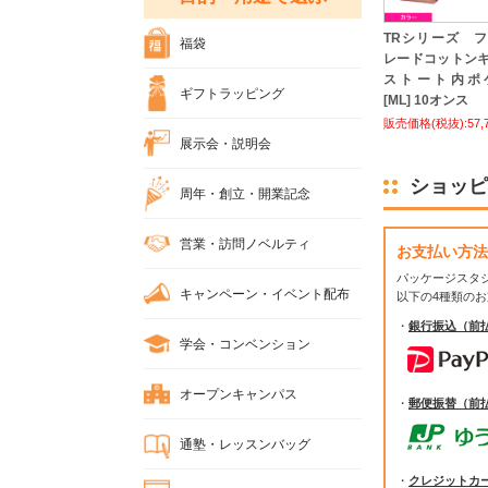
TRシリーズ 
福袋
レードコットン
ストート内ポ
ギフトラッピング
[ML] 10オンス
販売価格(税抜):57,
展示会・説明会
ショッピ
周年・創立・開業記念
営業・訪問ノベルティ
お支払い方法
パッケージスタ
キャンペーン・イベント配布
以下の4種類の
・
銀行振込（前
学会・コンベンション
オープンキャンパス
・
郵便振替（前
通塾・レッスンバッグ
・
クレジットカ