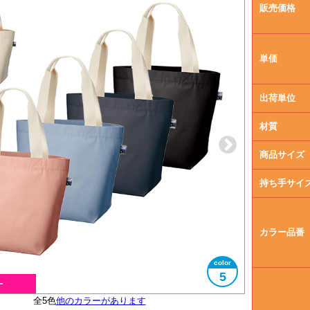
販売価格
単価
出荷単位
材質
商品サイズ
持ち手サイ
カラー品番
5
フェアトレード認証ラベル付き
全5色
便利な内ポケット付き
他のカラーがあります
大きさイメージ
B4サイズ対応