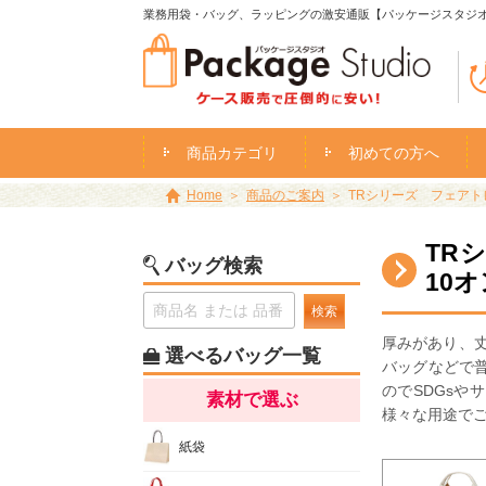
業務用袋・バッグ、ラッピングの激安通販【パッケージスタジ
商品カテゴリ
初めての方へ
Home
商品のご案内
TRシリーズ フェアトレ
TR
バッグ検索
10
検索
厚みがあり、
選べるバッグ一覧
バッグなどで
のでSDGs
素材で選ぶ
様々な用途で
紙袋