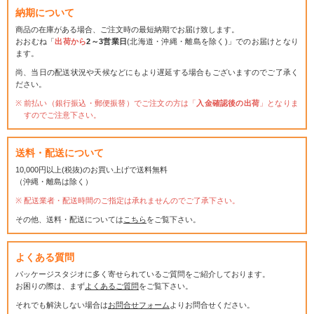
納期について
商品の在庫がある場合、ご注文時の最短納期でお届け致します。
おおむね「
出荷から
2～3営業日
(北海道・沖縄・離島を除く)」でのお届けとなり
ます。
尚、当日の配送状況や天候などにもより遅延する場合もございますのでご了承く
ださい。
前払い（銀行振込・郵便振替）でご注文の方は「
入金確認後の出荷
」となりま
すのでご注意下さい。
送料・配送について
10,000円以上(税抜)のお買い上げで送料無料
（沖縄・離島は除く）
配送業者・配送時間のご指定は承れませんのでご了承下さい。
その他、送料・配送については
こちら
をご覧下さい。
よくある質問
パッケージスタジオに多く寄せられているご質問をご紹介しております。
お困りの際は、まず
よくあるご質問
をご覧下さい。
それでも解決しない場合は
お問合せフォーム
よりお問合せください。