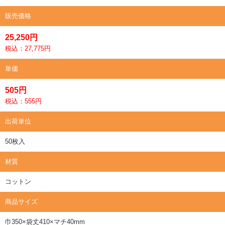
販売価格
25,250円
税込：27,775円
単価
505円
税込：555円
出荷単位
50枚入
材質
コットン
商品サイズ
巾350×袋丈410×マチ40mm