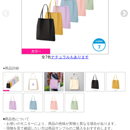
7
全7色
ナチュラルもあります
大きさイメージ
B4サイズ対応
使用イメージ
●商品詳細
■商品色について
・お使いのモニターにより、商品の色味が実物と異なる場合があります。
・現物を見て確認したい方は商品サンプルのご購入をおすすめします。