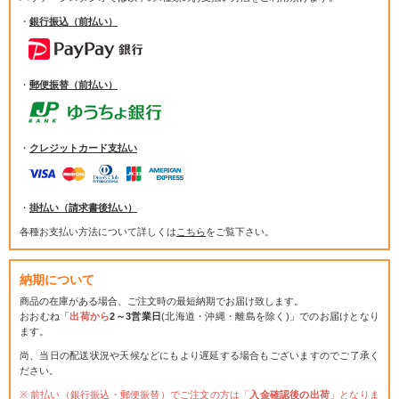
・
銀行振込（前払い）
・
郵便振替（前払い）
・
クレジットカード支払い
・
掛払い（請求書後払い）
各種お支払い方法について詳しくは
こちら
をご覧下さい。
納期について
商品の在庫がある場合、ご注文時の最短納期でお届け致します。
おおむね「
出荷から
2～3営業日
(北海道・沖縄・離島を除く)」でのお届けとなり
ます。
尚、当日の配送状況や天候などにもより遅延する場合もございますのでご了承く
ださい。
前払い（銀行振込・郵便振替）でご注文の方は「
入金確認後の出荷
」となりま