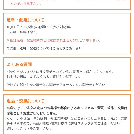
すのでご注意下さい。
送料・配送について
10,000円以上(税抜)のお買い上げで送料無料
（沖縄・離島は除く）
配送業者・配送時間のご指定は承れませんのでご了承下さい。
その他、送料・配送については
こちら
をご覧下さい。
よくある質問
パッケージスタジオに多く寄せられているご質問をご紹介しております。
お困りの際は、まず
よくあるご質問
をご覧下さい。
それでも解決しない場合は
お問合せフォーム
よりお問合せください。
返品・交換について
当店では、ご注文確定後の
お客様の都合によるキャンセル・変更・返品・交換は
原則としてお受けしておりません。
万が一、不良品・商品破損・発送の間違いなどございました場合は、返品・交換
を承りますので、商品到着後7営業日以内に弊社スタッフまでご連絡ください。
詳しくは
こちら
をご覧下さい。