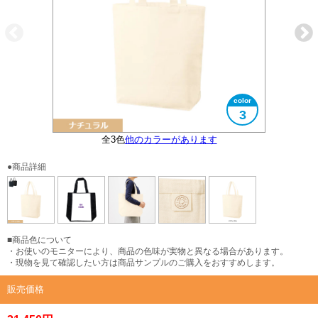
3
全3色
他のカラーがあります
大きさイメージ
B4サイズ対応
タグ付き
●商品詳細
■商品色について
・お使いのモニターにより、商品の色味が実物と異なる場合があります。
・現物を見て確認したい方は商品サンプルのご購入をおすすめします。
販売価格