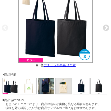
3
全3色
ナチュラルもあります
大きさイメージ
A3サイズ対応
使用イメージ
●商品詳細
■商品色について
・お使いのモニターにより、商品の色味が実物と異なる場合があります。
・現物を見て確認したい方は商品サンプルのご購入をおすすめします。