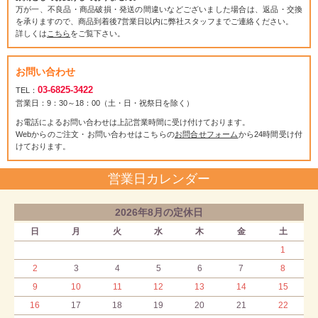
万が一、不良品・商品破損・発送の間違いなどございました場合は、返品・交換
を承りますので、商品到着後7営業日以内に弊社スタッフまでご連絡ください。
詳しくは
こちら
をご覧下さい。
お問い合わせ
03-6825-3422
TEL：
営業日：9：30～18：00（土・日・祝祭日を除く）
お電話によるお問い合わせは上記営業時間に受け付けております。
Webからのご注文・お問い合わせはこちらの
お問合せフォーム
から24時間受け付
けております。
営業日カレンダー
2026年8月の定休日
日
月
火
水
木
金
土
1
2
3
4
5
6
7
8
9
10
11
12
13
14
15
16
17
18
19
20
21
22