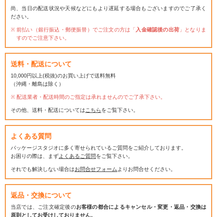
尚、当日の配送状況や天候などにもより遅延する場合もございますのでご了承く
ださい。
前払い（銀行振込・郵便振替）でご注文の方は「
入金確認後の出荷
」となりま
すのでご注意下さい。
送料・配送について
10,000円以上(税抜)のお買い上げで送料無料
（沖縄・離島は除く）
配送業者・配送時間のご指定は承れませんのでご了承下さい。
その他、送料・配送については
こちら
をご覧下さい。
よくある質問
パッケージスタジオに多く寄せられているご質問をご紹介しております。
お困りの際は、まず
よくあるご質問
をご覧下さい。
それでも解決しない場合は
お問合せフォーム
よりお問合せください。
返品・交換について
当店では、ご注文確定後の
お客様の都合によるキャンセル・変更・返品・交換は
原則としてお受けしておりません。