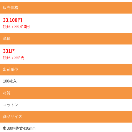
販売価格
33,100円
税込：36,410円
単価
331円
税込：364円
出荷単位
100枚入
材質
コットン
商品サイズ
巾380×袋丈430mm