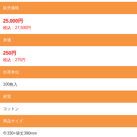
販売価格
25,000円
税込：27,500円
単価
250円
税込：275円
出荷単位
100枚入
材質
コットン
商品サイズ
巾330×袋丈390mm