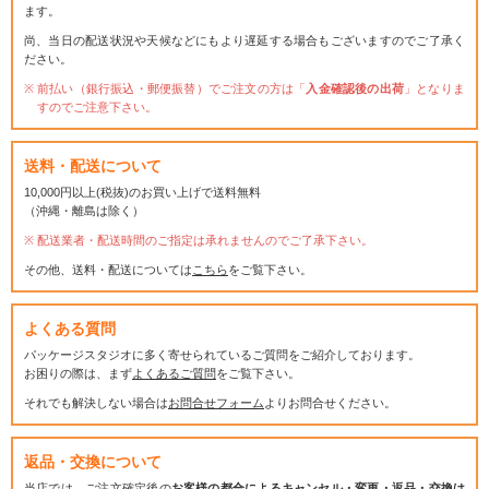
ます。
尚、当日の配送状況や天候などにもより遅延する場合もございますのでご了承く
ださい。
前払い（銀行振込・郵便振替）でご注文の方は「
入金確認後の出荷
」となりま
すのでご注意下さい。
送料・配送について
10,000円以上(税抜)のお買い上げで送料無料
（沖縄・離島は除く）
配送業者・配送時間のご指定は承れませんのでご了承下さい。
その他、送料・配送については
こちら
をご覧下さい。
よくある質問
パッケージスタジオに多く寄せられているご質問をご紹介しております。
お困りの際は、まず
よくあるご質問
をご覧下さい。
それでも解決しない場合は
お問合せフォーム
よりお問合せください。
返品・交換について
当店では、ご注文確定後の
お客様の都合によるキャンセル・変更・返品・交換は