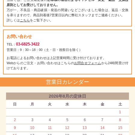
原則としてお受けしておりません。
万が一、不良品・商品破損・発送の間違いなどございました場合は、返品・交換
を承りますので、商品到着後7営業日以内に弊社スタッフまでご連絡ください。
詳しくは
こちら
をご覧下さい。
お問い合わせ
03-6825-3422
TEL：
営業日：9：30～18：00（土・日・祝祭日を除く）
お電話によるお問い合わせは上記営業時間に受け付けております。
Webからのご注文・お問い合わせはこちらの
お問合せフォーム
から24時間受け付
けております。
営業日カレンダー
2026年8月の定休日
日
月
火
水
木
金
土
1
2
3
4
5
6
7
8
9
10
11
12
13
14
15