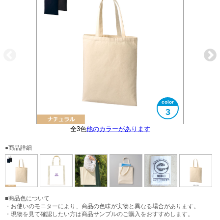
3
全3色
エコマークタグ付き
他のカラーがあります
大きさイメージ
B4サイズ対応
使用イメージ
●商品詳細
■商品色について
・お使いのモニターにより、商品の色味が実物と異なる場合があります。
・現物を見て確認したい方は商品サンプルのご購入をおすすめします。