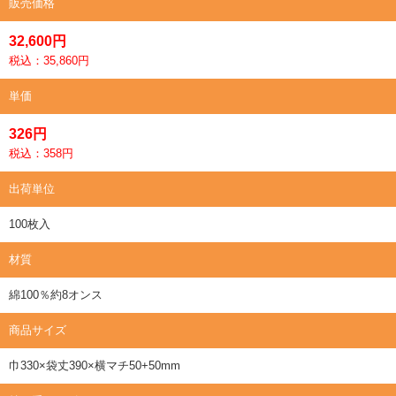
販売価格
32,600円
税込：35,860円
単価
326円
税込：358円
出荷単位
100枚入
材質
綿100％約8オンス
商品サイズ
巾330×袋丈390×横マチ50+50mm