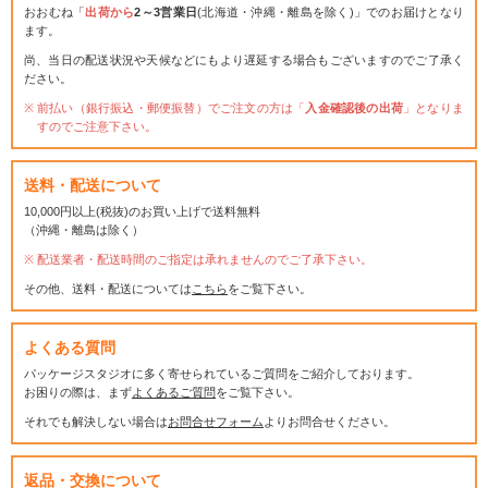
おおむね「
出荷から
2～3営業日
(北海道・沖縄・離島を除く)」でのお届けとなり
ます。
尚、当日の配送状況や天候などにもより遅延する場合もございますのでご了承く
ださい。
前払い（銀行振込・郵便振替）でご注文の方は「
入金確認後の出荷
」となりま
すのでご注意下さい。
送料・配送について
10,000円以上(税抜)のお買い上げで送料無料
（沖縄・離島は除く）
配送業者・配送時間のご指定は承れませんのでご了承下さい。
その他、送料・配送については
こちら
をご覧下さい。
よくある質問
パッケージスタジオに多く寄せられているご質問をご紹介しております。
お困りの際は、まず
よくあるご質問
をご覧下さい。
それでも解決しない場合は
お問合せフォーム
よりお問合せください。
返品・交換について