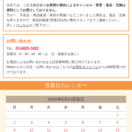
当店では、ご注文確定後の
お客様の都合によるキャンセル・変更・返品・交換は
原則としてお受けしておりません。
万が一、不良品・商品破損・発送の間違いなどございました場合は、返品・交換
を承りますので、商品到着後7営業日以内に弊社スタッフまでご連絡ください。
詳しくは
こちら
をご覧下さい。
お問い合わせ
03-6825-3422
TEL：
営業日：9：30～18：00（土・日・祝祭日を除く）
お電話によるお問い合わせは上記営業時間に受け付けております。
Webからのご注文・お問い合わせはこちらの
お問合せフォーム
から24時間受け付
けております。
営業日カレンダー
2026年8月の定休日
日
月
火
水
木
金
土
1
2
3
4
5
6
7
8
9
10
11
12
13
14
15