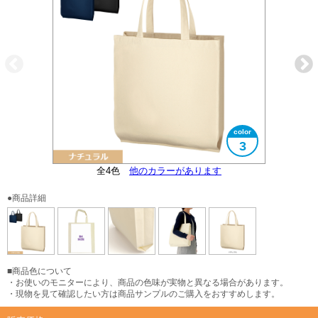
3
全4色
横マチ（ガゼットタイプ）
大きさイメージ
他のカラーがあります
B4サイズ対応
●商品詳細
■商品色について
・お使いのモニターにより、商品の色味が実物と異なる場合があります。
・現物を見て確認したい方は商品サンプルのご購入をおすすめします。