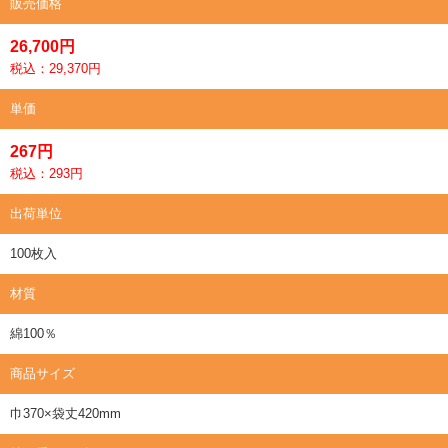
販売価格
26,700円
税込：29,370円
単価
267円
税込：293円
出荷単位
100枚入
材質
綿100％
商品サイズ
巾370×袋丈420mm