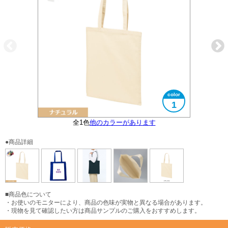
1
全1色
他のカラーがあります
大きさイメージ
B4サイズ対応
内側イメージ
●商品詳細
■商品色について
・お使いのモニターにより、商品の色味が実物と異なる場合があります。
・現物を見て確認したい方は商品サンプルのご購入をおすすめします。