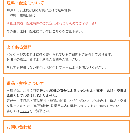
送料・配送について
10,000円以上(税抜)のお買い上げで送料無料
（沖縄・離島は除く）
配送業者・配送時間のご指定は承れませんのでご了承下さい。
その他、送料・配送については
こちら
をご覧下さい。
よくある質問
パッケージスタジオに多く寄せられているご質問をご紹介しております。
お困りの際は、まず
よくあるご質問
をご覧下さい。
それでも解決しない場合は
お問合せフォーム
よりお問合せください。
返品・交換について
当店では、ご注文確定後の
お客様の都合によるキャンセル・変更・返品・交換は
原則としてお受けしておりません。
万が一、不良品・商品破損・発送の間違いなどございました場合は、返品・交換
を承りますので、商品到着後7営業日以内に弊社スタッフまでご連絡ください。
詳しくは
こちら
をご覧下さい。
お問い合わせ