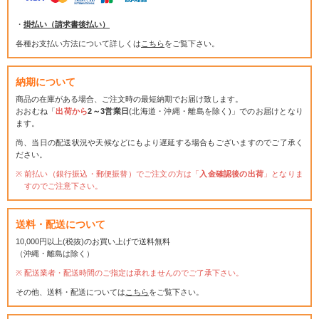
・
掛払い（請求書後払い）
各種お支払い方法について詳しくは
こちら
をご覧下さい。
納期について
商品の在庫がある場合、ご注文時の最短納期でお届け致します。
おおむね「
出荷から
2～3営業日
(北海道・沖縄・離島を除く)」でのお届けとなり
ます。
尚、当日の配送状況や天候などにもより遅延する場合もございますのでご了承く
ださい。
前払い（銀行振込・郵便振替）でご注文の方は「
入金確認後の出荷
」となりま
すのでご注意下さい。
送料・配送について
10,000円以上(税抜)のお買い上げで送料無料
（沖縄・離島は除く）
配送業者・配送時間のご指定は承れませんのでご了承下さい。
その他、送料・配送については
こちら
をご覧下さい。