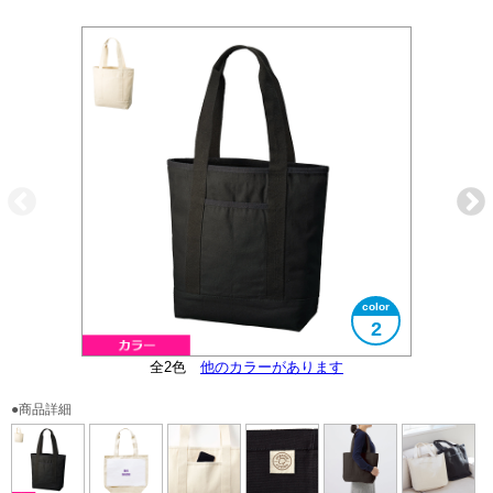
2
オーガニックコットンマーク付
全2色
大きさイメージ
他のカラーがあります
B4サイズ対応
外ポケット付
使用イメージ
●商品詳細