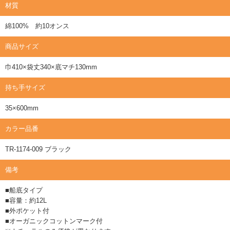
材質
綿100% 約10オンス
商品サイズ
巾410×袋丈340×底マチ130mm
持ち手サイズ
35×600mm
カラー品番
TR-1174-009 ブラック
備考
■船底タイプ
■容量：約12L
■外ポケット付
■オーガニックコットンマーク付