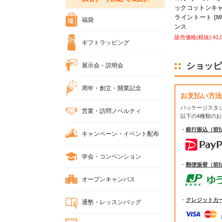
ックコットンキ
ライントート [ML
福袋
ンス
販売価格(税抜):41,
ギフトラッピング
ショッピ
展示会・説明会
周年・創立・開業記念
お支払い方法
パッケージスタ
営業・訪問ノベルティ
以下の4種類の
・
銀行振込（前
キャンペーン・イベント配布
学会・コンベンション
・
郵便振替（前
オープンキャンパス
・
クレジットカ
通塾・レッスンバッグ