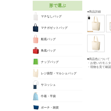
形で選ぶ
●商品詳細
マチなしバッグ
マチガゼットバッグ
船底バッグ
角底バッグ
■商品色について
ナップバッグ
・お使いのモニタ
・現物を見て確認
レジ袋型・マルシェバッグ
サコッシュ
巾着・平袋
ポーチ・雑貨