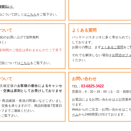
書後払い）
法について詳しくは
こちら
をご覧下さい。
ついて
よくある質問
(税抜)のお買い上げで送料無料
パッケージスタジオに多く寄せられて
除く）
しております。
お困りの際は、まず
よくあるご質問
をご
送時間のご指定は承れませんのでご了承下
それでも解決しない場合は
お問合せフ
ください。
配送については
こちら
をご覧下さい。
ついて
お問い合わせ
文確定後の
お客様の都合によるキャンセ
03-6825-3422
TEL：
・交換は原則としてお受けしておりませ
営業日：9：30～18：00（土・日・祝
お電話によるお問い合わせは上記営業
・商品破損・発送の間違いなどございまし
ります。
・交換を承りますので、商品到着後7営業日
Webからのご注文・お問い合わせはこ
ッフまでご連絡ください。
ーム
から24時間受け付けております。
をご覧下さい。