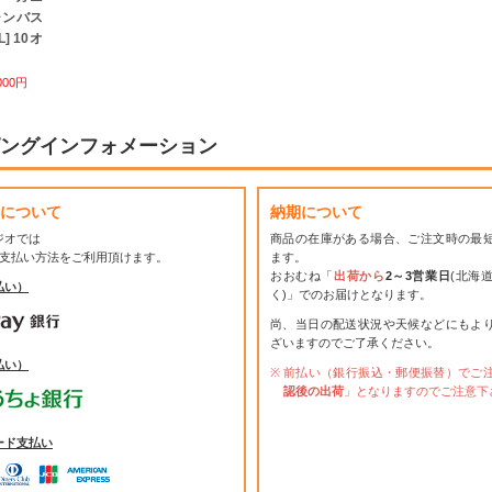
ャンバス
] 10オ
000円
ングインフォメーション
について
納期について
ジオでは
商品の在庫がある場合、ご注文時の最
お支払い方法をご利用頂けます。
ます。
おおむね「
出荷から
2～3営業日
(北海
払い）
く)」でのお届けとなります。
尚、当日の配送状況や天候などにもよ
ざいますのでご了承ください。
払い）
前払い（銀行振込・郵便振替）でご
認後の出荷
」となりますのでご注意下
ード支払い