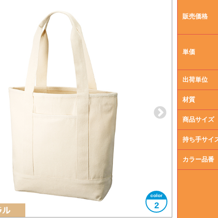
販売価格
単価
出荷単位
材質
商品サイズ
持ち手サイ
カラー品番
2