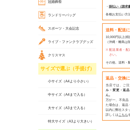
冠婚葬祭
・
掛払い（請求
各種お支払い方
ランドリーバッグ
スポーツ・大会記念
送料・配送に
10,000円以上
ライブ・ファンクラブグッズ
（沖縄・離島は
配送業者・配
さい。
クリスマス
その他、送料・
サイズで選ぶ（手提げ）
返品・交換に
小サイズ（A4より小さい）
当店では、ご注
ル・変更・返品
中サイズ（A4まで入る）
ん。
万が一、不良品
た場合は、返品
大サイズ（A3まで入る）
以内に弊社スタ
詳しくは
こちら
特大サイズ（A3より大きい）