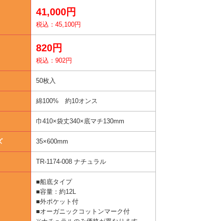
41,000円
税込：45,100円
820円
税込：902円
50枚入
綿100% 約10オンス
巾410×袋丈340×底マチ130mm
ズ
35×600mm
TR-1174-008 ナチュラル
■船底タイプ
■容量：約12L
■外ポケット付
■オーガニックコットンマーク付