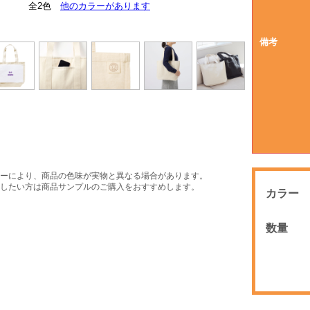
オーガニックコットンマーク付
全2色
大きさイメージ
他のカラーがあります
B4サイズ対応
外ポケット付
使用イメージ
備考
ーにより、商品の色味が実物と異なる場合があります。
したい方は商品サンプルのご購入をおすすめします。
カラー
数量