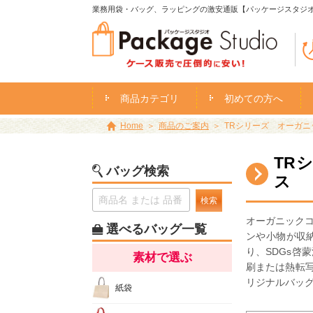
業務用袋・バッグ、ラッピングの激安通販【パッケージスタジ
商品カテゴリ
初めての方へ
Home
商品のご案内
TRシリーズ オーガニッ
TR
バッグ検索
ス
検索
オーガニック
選べるバッグ一覧
ンや小物が収
り、SDGs
素材で選ぶ
刷または熱転
リジナルバッ
紙袋