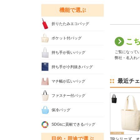
機能で選ぶ
折りたたみエコバッグ
ポケット付バッグ
こ
ご覧になって
持ち手が長いバッグ
弊社・名入れバ
持ち手が小判抜きバッグ
最近チェ
マチ幅が広いバッグ
ファスナー付バッグ
保冷バッグ
SDGsに貢献できるバッグ
目的・用途で選ぶ
TRシリーズ 