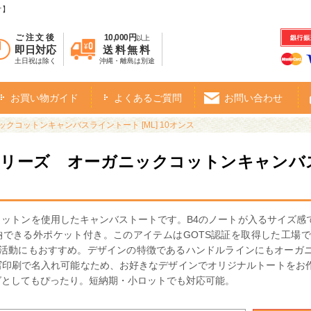
オ】
ご注文後
10,000円
以上
即日対応
送料無料
土日祝は除く
沖縄・離島は別途
お買い物ガイド
よくあるご質問
お問い合わせ
クコットンキャンバスライントート [ML] 10オンス
シリーズ オーガニックコットンキャンバスラ
コットンを使用したキャンバストートです。B4のノートが入るサイズ感
納できる外ポケット付き。このアイテムはGOTS認証を取得した工場
啓蒙活動にもおすすめ。デザインの特徴であるハンドルラインにもオーガ
写印刷で名入れ可能なため、お好きなデザインでオリジナルトートをお
グとしてもぴったり。短納期・小ロットでも対応可能。