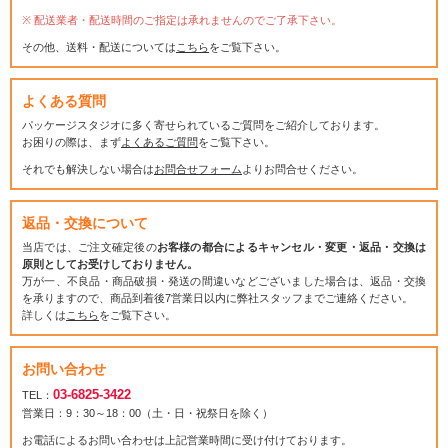
配送業者・配送時間のご指定は承れませんのでご了承下さい。
その他、送料・配送については
こちら
をご覧下さい。
よくある質問
パッケージスタジオに多く寄せられているご質問をご紹介しております。
お困りの際は、まず
よくあるご質問
をご覧下さい。
それでも解決しない場合は
お問合せフォーム
よりお問合せください。
返品・交換について
当店では、ご注文確定後の
お客様の都合によるキャンセル・変更・返品・交換は
原則としてお受けしておりません。
万が一、不良品・商品破損・発送の間違いなどございました場合は、返品・交換
を承りますので、商品到着後7営業日以内に弊社スタッフまでご連絡ください。
詳しくは
こちら
をご覧下さい。
お問い合わせ
03-6825-3422
TEL：
営業日：9：30～18：00（土・日・祝祭日を除く）
お電話によるお問い合わせは上記営業時間に受け付けております。