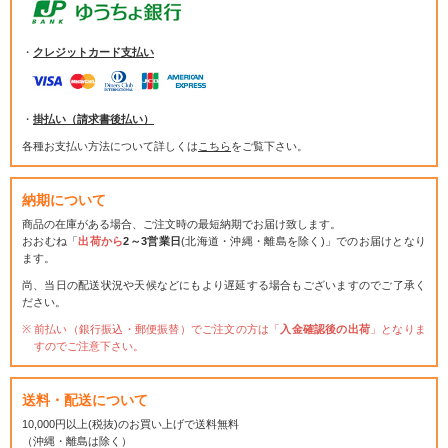
・
クレジットカード支払い
・
掛払い（請求書後払い）
各種お支払い方法について詳しくは
こちら
をご覧下さい。
納期について
商品の在庫がある場合、ご注文時の最短納期でお届け致します。
おおむね「
出荷から
2～3営業日
(北海道・沖縄・離島を除く)」でのお届けとなり
ます。
尚、当日の配送状況や天候などにもより遅延する場合もございますのでご了承く
ださい。
前払い（銀行振込・郵便振替）でご注文の方は「
入金確認後の出荷
」となりま
すのでご注意下さい。
送料・配送について
10,000円以上(税抜)のお買い上げで送料無料
（沖縄・離島は除く）