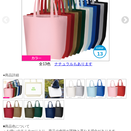
13
全13色
大きさイメージ
A3サイズ対応
ナチュラルもあります
●商品詳細
■商品色について
・お使いのモニターにより、商品の色味が実物と異なる場合があります。