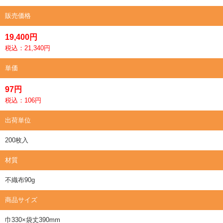
販売価格
19,400円
税込：21,340円
単価
97円
税込：106円
出荷単位
200枚入
材質
不織布90g
商品サイズ
巾330×袋丈390mm