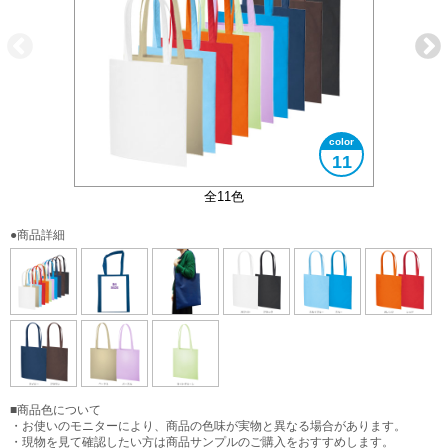
11
大きさイメージ
B4サイズ対応
全11色
●商品詳細
■商品色について
・お使いのモニターにより、商品の色味が実物と異なる場合があります。
・現物を見て確認したい方は商品サンプルのご購入をおすすめします。