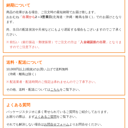
納期について
商品の在庫がある場合、ご注文時の最短納期でお届け致します。
おおむね「
出荷から
2～3営業日
(北海道・沖縄・離島を除く)」でのお届けとなり
ます。
尚、当日の配送状況や天候などにもより遅延する場合もございますのでご了承く
ださい。
前払い（銀行振込・郵便振替）でご注文の方は「
入金確認後の出荷
」となりま
すのでご注意下さい。
送料・配送について
10,000円以上(税抜)のお買い上げで送料無料
（沖縄・離島は除く）
配送業者・配送時間のご指定は承れませんのでご了承下さい。
その他、送料・配送については
こちら
をご覧下さい。
よくある質問
パッケージスタジオに多く寄せられているご質問をご紹介しております。
お困りの際は、まず
よくあるご質問
をご覧下さい。
それでも解決しない場合は
お問合せフォーム
よりお問合せください。