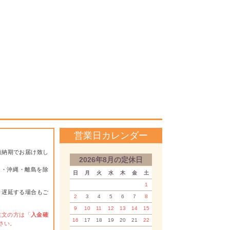
営業日カレンダー
短納期でお届け致し
2026年8月の定休日
道・沖縄・離島を除
日
月
火
水
木
金
土
1
り遅延する場合もご
2
3
4
5
6
7
8
9
10
11
12
13
14
15
注文の方は「
入金確
16
17
18
19
20
21
22
さい。