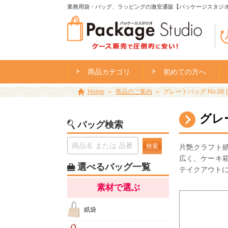
業務用袋・バッグ、ラッピングの激安通販【パッケージスタジ
商品カテゴリ
初めての方へ
Home
商品のご案内
グレートバッグ No.06 [
グレー
バッグ検索
検索
片艶クラフト紙
広く、ケーキ
選べるバッグ一覧
テイクアウト
素材で選ぶ
紙袋