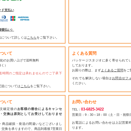
ード支払い
書後払い）
法について詳しくは
こちら
をご覧下さい。
ついて
よくある質問
(税抜)のお買い上げで送料無料
パッケージスタジオに多く寄せられて
除く）
しております。
お困りの際は、まず
よくあるご質問
をご
送時間のご指定は承れませんのでご了承下
それでも解決しない場合は
お問合せフ
ください。
配送については
こちら
をご覧下さい。
ついて
お問い合わせ
文確定後の
お客様の都合によるキャンセ
03-6825-3422
TEL：
・交換は原則としてお受けしておりませ
営業日：9：30～18：00（土・日・祝
お電話によるお問い合わせは上記営業
・商品破損・発送の間違いなどございまし
ります。
・交換を承りますので、商品到着後7営業日