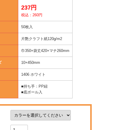
237円
税込：260円
50枚入
片艶クラフト紙120g/m2
巾350×袋丈420×マチ260mm
ズ
10×450mm
1406 ホワイト
■持ち手：PP紐
■底ボール入