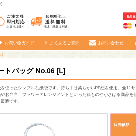
オ】
ご注文後
10,000円
以上
即日対応
送料無料
土日祝は除く
沖縄・離島は別途
お買い物ガイド
よくあるご質問
お問い合わせ
L]
トバッグ No.06 [L]
を使ったシンプルな紙袋です。持ち手は柔らかいPP紐を使用。全11
箱やお弁当、フラワーアレンジメントといった箱ものやかさばる商品を
に最適です。
販売価格