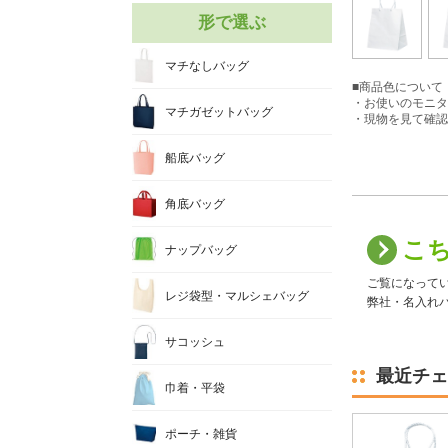
形で選ぶ
マチなしバッグ
■商品色について
・お使いのモニタ
マチガゼットバッグ
・現物を見て確認
船底バッグ
角底バッグ
こ
ナップバッグ
ご覧になって
レジ袋型・マルシェバッグ
弊社・名入れバ
サコッシュ
最近チェ
巾着・平袋
ポーチ・雑貨