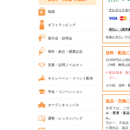
・
クレジットカ
福袋
ギフトラッピング
・
掛払い（請求
各種お支払い方
展示会・説明会
周年・創立・開業記念
送料・配送に
10,000円以上
営業・訪問ノベルティ
（沖縄・離島は
配送業者・配
さい。
キャンペーン・イベント配布
その他、送料・
学会・コンベンション
返品・交換に
オープンキャンパス
当店では、ご注
ル・変更・返品
ん。
通塾・レッスンバッグ
万が一、不良品
た場合は、返品