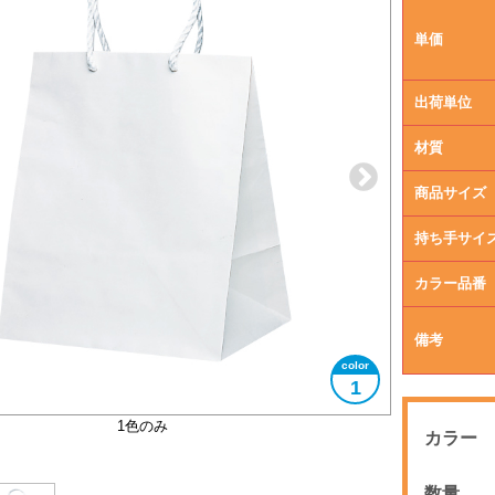
単価
出荷単位
材質
商品サイズ
持ち手サイ
カラー品番
備考
1
1色のみ
カラー
数量