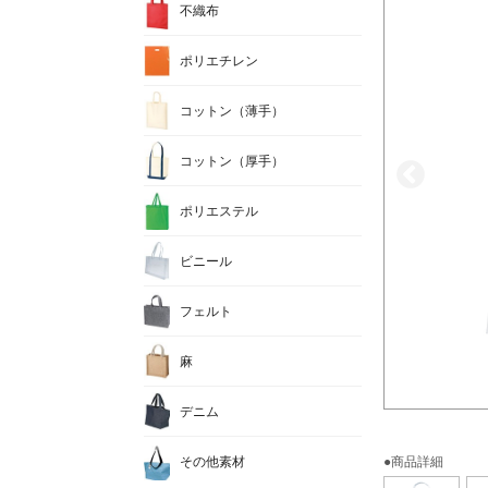
不織布
ポリエチレン
コットン（薄手）
コットン（厚手）
ポリエステル
ビニール
フェルト
麻
デニム
その他素材
●商品詳細