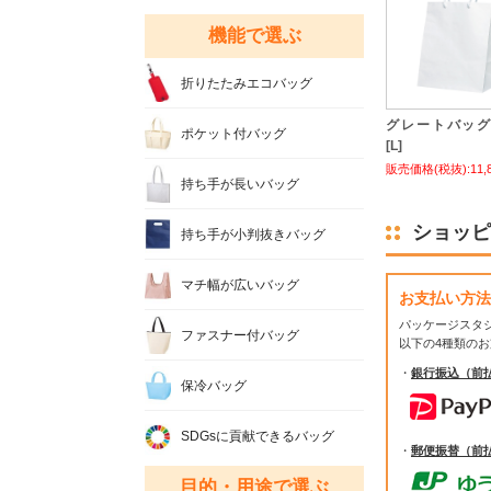
機能で選ぶ
折りたたみエコバッグ
グレートバッグ N
ポケット付バッグ
[L]
販売価格(税抜):11,
持ち手が長いバッグ
ショッピ
持ち手が小判抜きバッグ
マチ幅が広いバッグ
お支払い方法
パッケージスタ
ファスナー付バッグ
以下の4種類の
・
銀行振込（前
保冷バッグ
SDGsに貢献できるバッグ
・
郵便振替（前
目的・用途で選ぶ