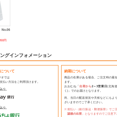
o.06
850円
ングインフォメーション
について
納期について
ジオでは
商品の在庫がある場合、ご注文時の最
お支払い方法をご利用頂けます。
ます。
おおむね「
出荷から
2～3営業日
(北海
払い）
く)」でのお届けとなります。
尚、当日の配送状況や天候などにもよ
ざいますのでご了承ください。
払い）
前払い（銀行振込・郵便振替）でご
認後の出荷
」となりますのでご注意下