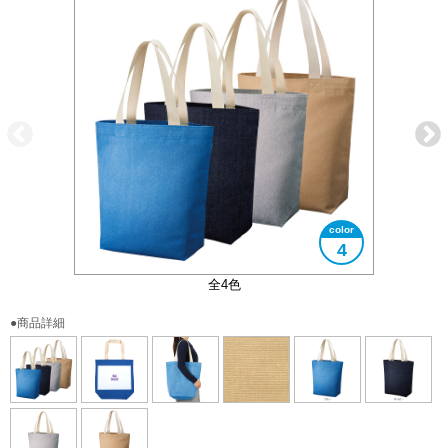
4
廃棄予定だった生地の切れ端を再利用しています
大きさイメージ
B4サイズ対応
全4色
●商品詳細