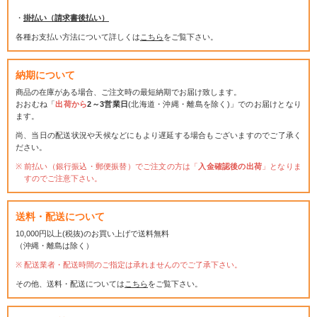
・
掛払い（請求書後払い）
各種お支払い方法について詳しくは
こちら
をご覧下さい。
納期について
商品の在庫がある場合、ご注文時の最短納期でお届け致します。
おおむね「
出荷から
2～3営業日
(北海道・沖縄・離島を除く)」でのお届けとなり
ます。
尚、当日の配送状況や天候などにもより遅延する場合もございますのでご了承く
ださい。
前払い（銀行振込・郵便振替）でご注文の方は「
入金確認後の出荷
」となりま
すのでご注意下さい。
送料・配送について
10,000円以上(税抜)のお買い上げで送料無料
（沖縄・離島は除く）
配送業者・配送時間のご指定は承れませんのでご了承下さい。
その他、送料・配送については
こちら
をご覧下さい。