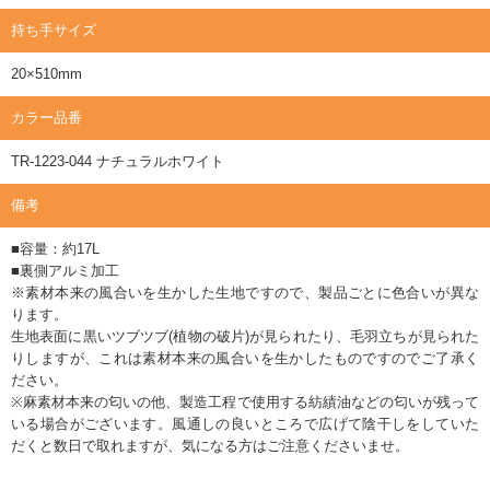
持ち手サイズ
20×510mm
カラー品番
TR-1223-044 ナチュラルホワイト
備考
■容量：約17L
■裏側アルミ加工
※素材本来の風合いを生かした生地ですので、製品ごとに色合いが異な
ります。
生地表面に黒いツブツブ(植物の破片)が見られたり、毛羽立ちが見られた
りしますが、これは素材本来の風合いを生かしたものですのでご了承く
ださい。
※麻素材本来の匂いの他、製造工程で使用する紡績油などの匂いが残って
いる場合がございます。風通しの良いところで広げて陰干しをしていた
だくと数日で取れますが、気になる方はご注意くださいませ。