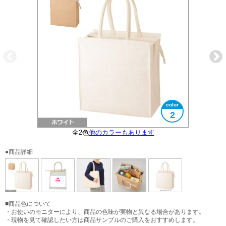
2
全2色
他のカラーもあります
大きさイメージ
使用イメージ
A4サイズ
●商品詳細
■商品色について
・お使いのモニターにより、商品の色味が実物と異なる場合があります。
・現物を見て確認したい方は商品サンプルのご購入をおすすめします。