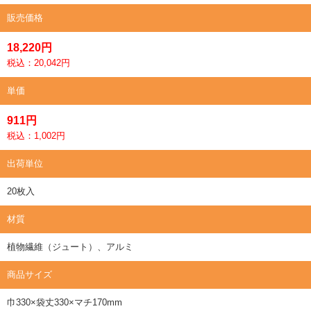
販売価格
18,220円
税込：20,042円
単価
911円
税込：1,002円
出荷単位
20枚入
材質
植物繊維（ジュート）、アルミ
商品サイズ
巾330×袋丈330×マチ170mm