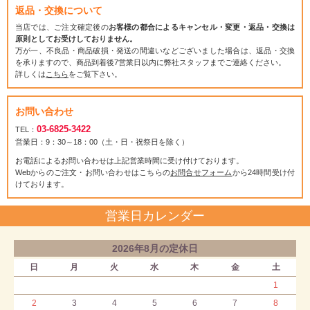
返品・交換について
当店では、ご注文確定後の
お客様の都合によるキャンセル・変更・返品・交換は
原則としてお受けしておりません。
万が一、不良品・商品破損・発送の間違いなどございました場合は、返品・交換
を承りますので、商品到着後7営業日以内に弊社スタッフまでご連絡ください。
詳しくは
こちら
をご覧下さい。
お問い合わせ
03-6825-3422
TEL：
営業日：9：30～18：00（土・日・祝祭日を除く）
お電話によるお問い合わせは上記営業時間に受け付けております。
Webからのご注文・お問い合わせはこちらの
お問合せフォーム
から24時間受け付
けております。
営業日カレンダー
2026年8月の定休日
日
月
火
水
木
金
土
1
2
3
4
5
6
7
8