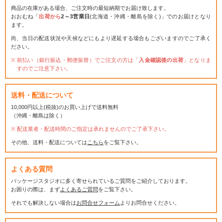
商品の在庫がある場合、ご注文時の最短納期でお届け致します。
おおむね「
出荷から
2～3営業日
(北海道・沖縄・離島を除く)」でのお届けとなり
ます。
尚、当日の配送状況や天候などにもより遅延する場合もございますのでご了承く
ださい。
前払い（銀行振込・郵便振替）でご注文の方は「
入金確認後の出荷
」となりま
すのでご注意下さい。
送料・配送について
10,000円以上(税抜)のお買い上げで送料無料
（沖縄・離島は除く）
配送業者・配送時間のご指定は承れませんのでご了承下さい。
その他、送料・配送については
こちら
をご覧下さい。
よくある質問
パッケージスタジオに多く寄せられているご質問をご紹介しております。
お困りの際は、まず
よくあるご質問
をご覧下さい。
それでも解決しない場合は
お問合せフォーム
よりお問合せください。