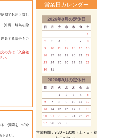
営業日カレンダー
短納期でお届け致し
2026年8月の定休日
道・沖縄・離島を除
日
月
火
水
木
金
土
1
り遅延する場合もご
2
3
4
5
6
7
8
9
10
11
12
13
14
15
注文の方は「
入金確
16
17
18
19
20
21
22
さい。
23
24
25
26
27
28
29
30
31
2026年9月の定休日
日
月
火
水
木
金
土
1
2
3
4
5
6
7
8
9
10
11
12
13
14
15
16
17
18
19
20
21
22
23
24
25
26
27
28
29
30
いるご質問をご紹介
営業時間：9:30～18:00（土・日・祝
覧下さい。