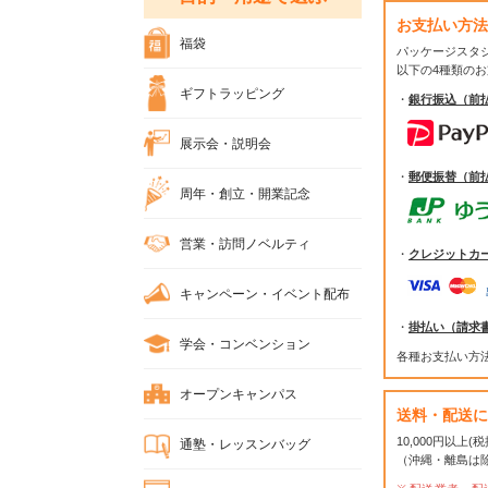
お支払い方法
福袋
パッケージスタ
以下の4種類の
ギフトラッピング
・
銀行振込（前
展示会・説明会
・
郵便振替（前
周年・創立・開業記念
営業・訪問ノベルティ
・
クレジットカ
キャンペーン・イベント配布
・
掛払い（請求
学会・コンベンション
各種お支払い方
オープンキャンパス
送料・配送に
10,000円以上
通塾・レッスンバッグ
（沖縄・離島は