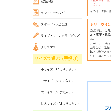
配送業者・配
冠婚葬祭
さい。
その他、送料・
ランドリーバッグ
スポーツ・大会記念
返品・交換に
当店では、ご注
ル・変更・返品
ライブ・ファンクラブグッズ
ん。
万が一、不良品
クリスマス
た場合は、返品
以内に弊社スタ
詳しくは
こちら
サイズで選ぶ（手提げ）
小サイズ（A4より小さい）
中サイズ（A4まで入る）
大サイズ（A3まで入る）
特大サイズ（A3より大きい）