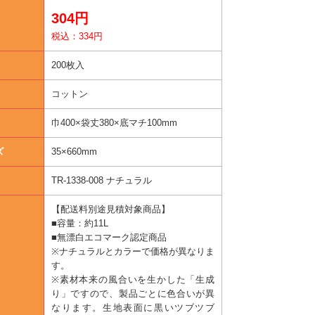
304円
税込：334円
200枚入
コットン
巾400×袋丈380×底マチ100mm
ズ
35×660mm
TR-1338-008 ナチュラル
【配送料別途見積対象商品】
■容量：約11L
■無漂白エコマーク認定商品
※ナチュラルとカラーで価格が異なりま
す。
※素材本来の風合いを生かした「生成
り」ですので、製品ごとに色合いが異
なります。生地表面に黒いツブツブ