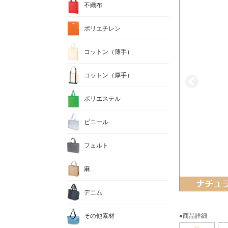
不織布
ポリエチレン
コットン（薄手）
コットン（厚手）
ポリエステル
ビニール
フェルト
麻
デニム
その他素材
●商品詳細