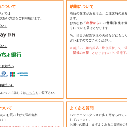
について
納期について
ジオでは
商品の在庫がある場合、ご注文時の最
お支払い方法をご利用頂けます。
ます。
おおむね「
出荷から
2～3営業日
(北海
払い）
く)」でのお届けとなります。
尚、当日の配送状況や天候などにもよ
ざいますのでご了承ください。
払い）
前払い（銀行振込・郵便振替）でご
認後の出荷
」となりますのでご注意下
ード支払い
書後払い）
法について詳しくは
こちら
をご覧下さい。
ついて
よくある質問
(税抜)のお買い上げで送料無料
パッケージスタジオに多く寄せられて
除く）
しております。
お困りの際は、まず
よくあるご質問
をご