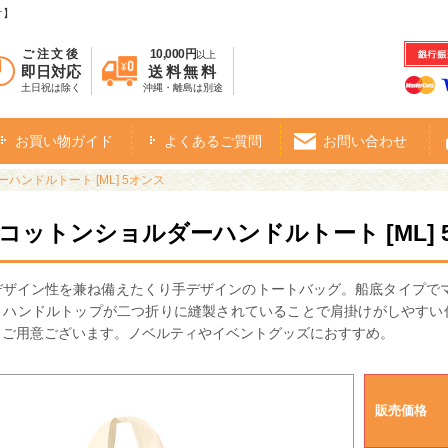
オ】
ご注文後
10,000円
以上
即日対応
送料無料
土日祝は除く
沖縄・離島は別途
お買い物ガイド
よくあるご質問
お問い合わせ
ハンドルトート [ML] 5オンス
・コットンショルダーハンドルトート [ML] 
デザイン性を兼ね備えたくり手デザインのトートバッグ。船底タイプで
。ハンドルトップが二つ折りに縫製されていることで肩掛けがしやすい
もご用意ございます。ノベルティやイベントグッズにおすすめ。
販売価格