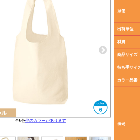
単価
出荷単位
材質
商品サイズ
持ち手サイ
カラー品番
6
全6色
サイズは2展開ございます
エコマークタグ付き
他のカラーがあります
大きさイメージ
B4サイズ対応
使用イメージ
備考