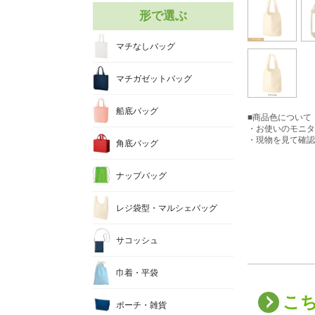
形で選ぶ
マチなしバッグ
マチガゼットバッグ
船底バッグ
■商品色について
・お使いのモニタ
・現物を見て確認
角底バッグ
ナップバッグ
レジ袋型・マルシェバッグ
サコッシュ
巾着・平袋
こ
ポーチ・雑貨