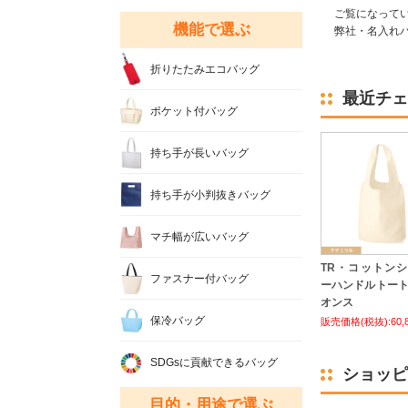
ご覧になって
機能で選ぶ
弊社・名入れバ
折りたたみエコバッグ
最近チェ
ポケット付バッグ
持ち手が長いバッグ
持ち手が小判抜きバッグ
マチ幅が広いバッグ
TR・コットン
ファスナー付バッグ
ーハンドルトート [
オンス
保冷バッグ
販売価格(税抜):60,
SDGsに貢献できるバッグ
ショッピ
目的・用途で選ぶ