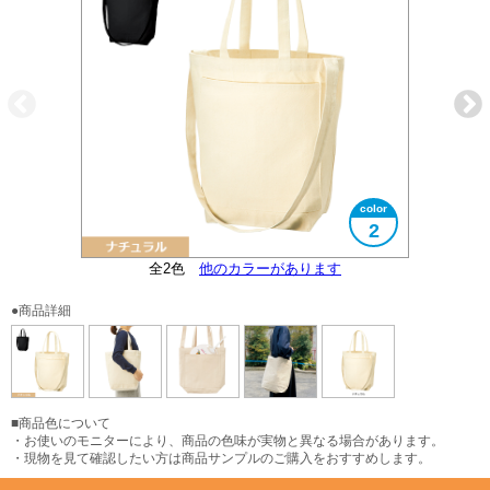
2
大型うちわも入る外ポケット付き
全2色
大きさイメージ
他のカラーがあります
使用イメージ
●商品詳細
■商品色について
・お使いのモニターにより、商品の色味が実物と異なる場合があります。
・現物を見て確認したい方は商品サンプルのご購入をおすすめします。