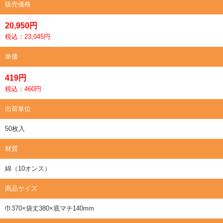
販売価格
20,950円
税込：23,045円
単価
419円
税込：460円
出荷単位
50枚入
材質
綿（10オンス）
商品サイズ
巾370×袋丈380×底マチ140mm