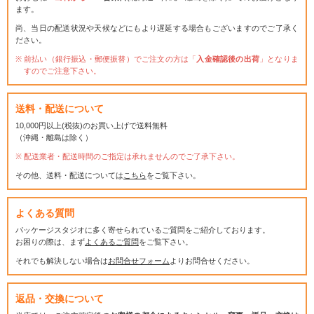
ます。
尚、当日の配送状況や天候などにもより遅延する場合もございますのでご了承く
ださい。
前払い（銀行振込・郵便振替）でご注文の方は「
入金確認後の出荷
」となりま
すのでご注意下さい。
送料・配送について
10,000円以上(税抜)のお買い上げで送料無料
（沖縄・離島は除く）
配送業者・配送時間のご指定は承れませんのでご了承下さい。
その他、送料・配送については
こちら
をご覧下さい。
よくある質問
パッケージスタジオに多く寄せられているご質問をご紹介しております。
お困りの際は、まず
よくあるご質問
をご覧下さい。
それでも解決しない場合は
お問合せフォーム
よりお問合せください。
返品・交換について