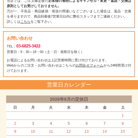
当店では、ご注文確定後の
お客様の都合によるキャンセル・変更・返品・交換は
原則としてお受けしておりません。
万が一、不良品・商品破損・発送の間違いなどございました場合は、返品・交換
を承りますので、商品到着後7営業日以内に弊社スタッフまでご連絡ください。
詳しくは
こちら
をご覧下さい。
お問い合わせ
03-6825-3422
TEL：
営業日：9：30～18：00（土・日・祝祭日を除く）
お電話によるお問い合わせは上記営業時間に受け付けております。
Webからのご注文・お問い合わせはこちらの
お問合せフォーム
から24時間受け付
けております。
営業日カレンダー
2026年8月の定休日
日
月
火
水
木
金
土
1
2
3
4
5
6
7
8
9
10
11
12
13
14
15