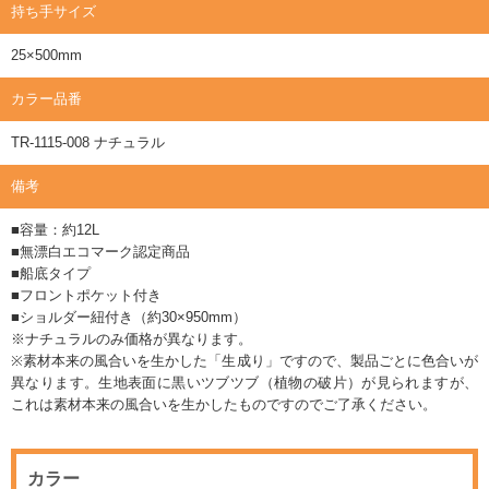
持ち手サイズ
25×500mm
カラー品番
TR-1115-008 ナチュラル
備考
■容量：約12L
■無漂白エコマーク認定商品
■船底タイプ
■フロントポケット付き
■ショルダー紐付き（約30×950mm）
※ナチュラルのみ価格が異なります。
※素材本来の風合いを生かした「生成り」ですので、製品ごとに色合いが
異なります。生地表面に黒いツブツブ（植物の破片）が見られますが、
これは素材本来の風合いを生かしたものですのでご了承ください。
カラー