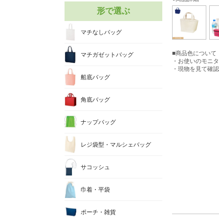
形で選ぶ
マチなしバッグ
■商品色について
マチガゼットバッグ
・お使いのモニタ
・現物を見て確認
船底バッグ
角底バッグ
ナップバッグ
レジ袋型・マルシェバッグ
サコッシュ
巾着・平袋
ポーチ・雑貨