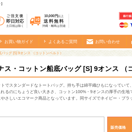
オ】
ご注文後
10,000円
以上
即日対応
送料無料
土日祝は除く
沖縄・離島は別途
お買い物ガイド
よくあるご質問
お問い合わせ
ッグ [S] 9オンス （コットンベルト）
ナス・コットン船底バッグ [S] 9オンス 
ットでスタンダードなトートバッグ。持ち手は綿平織ひもになっていて
れるのにちょうど良い大きさ、コットン100%・9オンスの厚手の生
にやさしいエコマーク商品となっています。同サイズでネイビー・ブラ
販売価格