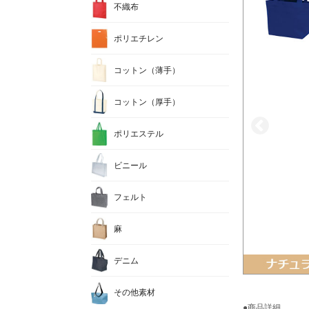
不織布
ポリエチレン
コットン（薄手）
コットン（厚手）
ポリエステル
ビニール
フェルト
麻
デニム
その他素材
●商品詳細