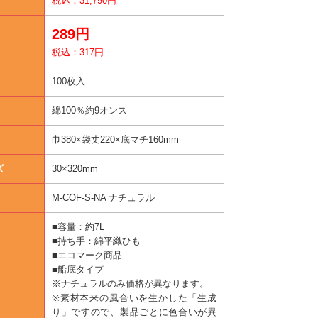
税込：31,790円
289円
税込：317円
100枚入
綿100％約9オンス
巾380×袋丈220×底マチ160mm
ズ
30×320mm
M-COF-S-NA ナチュラル
■容量：約7L
■持ち手：綿平織ひも
■エコマーク商品
■船底タイプ
※ナチュラルのみ価格が異なります。
※素材本来の風合いを生かした「生成
り」ですので、製品ごとに色合いが異