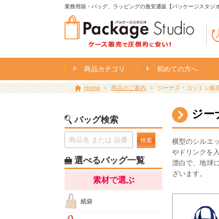
業務用袋・バッグ、ラッピングの激安通販【パッケージスタジ
商品カテゴリ
初めての方へ
Home
商品のご案内
ジーナス・コットン船底バ
ジー
バッグ検索
検索
横型のシルエ
やドリンクを入
選べるバッグ一覧
漂白で、地球
ざいます。
素材で選ぶ
紙袋