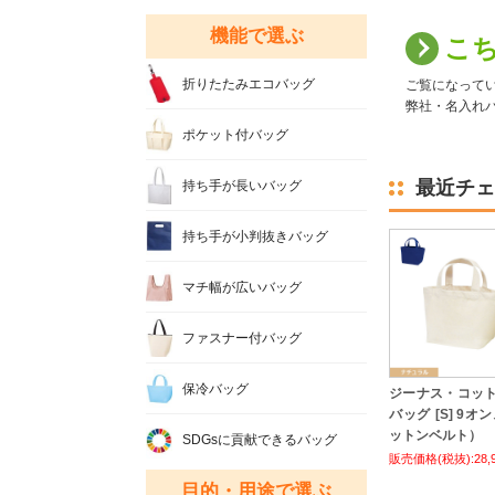
機能で選ぶ
こ
折りたたみエコバッグ
ご覧になって
弊社・名入れバ
ポケット付バッグ
最近チェ
持ち手が長いバッグ
持ち手が小判抜きバッグ
マチ幅が広いバッグ
ファスナー付バッグ
保冷バッグ
ジーナス・コッ
バッグ [S] 9オ
ットンベルト）
SDGsに貢献できるバッグ
販売価格(税抜):28,
目的・用途で選ぶ