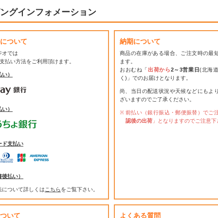
ングインフォメーション
について
納期について
ジオでは
商品の在庫がある場合、ご注文時の最
お支払い方法をご利用頂けます。
ます。
おおむね「
出荷から
2～3営業日
(北海
払い）
く)」でのお届けとなります。
尚、当日の配送状況や天候などにもよ
ざいますのでご了承ください。
払い）
前払い（銀行振込・郵便振替）でご
認後の出荷
」となりますのでご注意下
ード支払い
書後払い）
法について詳しくは
こちら
をご覧下さい。
ついて
よくある質問