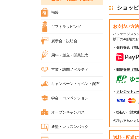
ショッピ
福袋
お支払い方法
ギフトラッピング
パッケージスタ
以下の4種類の
展示会・説明会
・
銀行振込（前
周年・創立・開業記念
営業・訪問ノベルティ
・
郵便振替（前
キャンペーン・イベント配布
・
クレジットカ
学会・コンベンション
オープンキャンパス
・
掛払い（請求
各種お支払い方
通塾・レッスンバッグ
送料・配送に