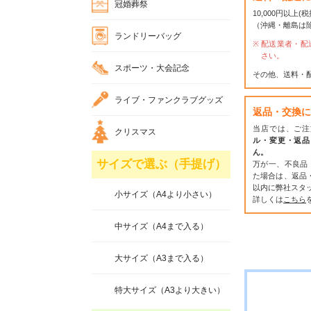
冠婚葬祭
10,000円以上
（沖縄・離島は
ランドリーバッグ
配送業者・配
さい。
スポーツ・大会記念
その他、送料・
ライブ・ファンクラブグッズ
返品・交換に
当店では、ご注
クリスマス
ル・変更・返品
ん。
サイズで選ぶ（手提げ）
万が一、不良品
た場合は、返品
以内に弊社スタ
小サイズ（A4より小さい）
詳しくは
こちら
中サイズ（A4まで入る）
大サイズ（A3まで入る）
特大サイズ（A3より大きい）