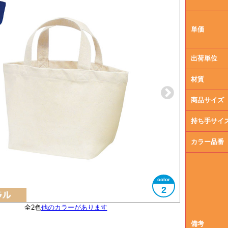
単価
出荷単位
材質
商品サイズ
持ち手サイ
カラー品番
2
全2色
綿平織ひもの持ち手
他のカラーがあります
大きさイメージ
使用イメージ
備考