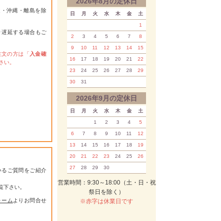
2026年8月の定休日
道・沖縄・離島を除
日
月
火
水
木
金
土
1
り遅延する場合もご
2
3
4
5
6
7
8
9
10
11
12
13
14
15
注文の方は「
入金確
16
17
18
19
20
21
22
さい。
23
24
25
26
27
28
29
30
31
2026年9月の定休日
日
月
火
水
木
金
土
1
2
3
4
5
6
7
8
9
10
11
12
13
14
15
16
17
18
19
20
21
22
23
24
25
26
27
28
29
30
いるご質問をご紹介
営業時間：9:30～18:00（土・日・祝
覧下さい。
祭日を除く）
ォーム
よりお問合せ
※赤字は休業日です