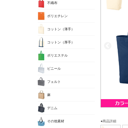
不織布
ポリエチレン
コットン（薄手）
コットン（厚手）
ポリエステル
ビニール
フェルト
麻
デニム
その他素材
●商品詳細