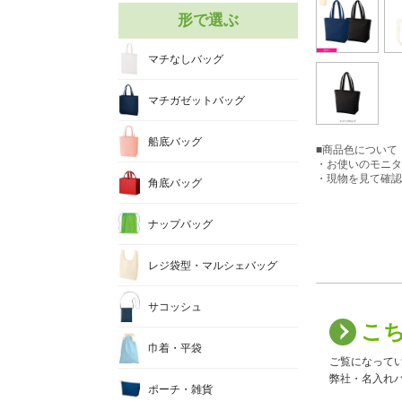
形で選ぶ
マチなしバッグ
マチガゼットバッグ
船底バッグ
■商品色について
・お使いのモニタ
・現物を見て確認
角底バッグ
ナップバッグ
レジ袋型・マルシェバッグ
サコッシュ
こ
巾着・平袋
ご覧になって
弊社・名入れバ
ポーチ・雑貨