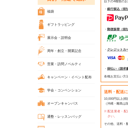
以下の4種類の
・
銀行振込（前
福袋
ギフトラッピング
・
郵便振替（前
展示会・説明会
・
クレジットカ
周年・創立・開業記念
営業・訪問ノベルティ
・
掛払い（請求
各種お支払い方
キャンペーン・イベント配布
学会・コンベンション
送料・配送に
10,000円以上
オープンキャンパス
（沖縄・離島は
配送業者・配
さい。
通塾・レッスンバッグ
その他、送料・