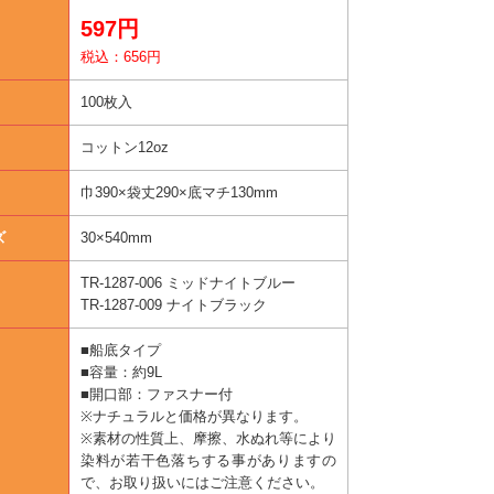
597円
税込：656円
100枚入
コットン12oz
巾390×袋丈290×底マチ130mm
ズ
30×540mm
TR-1287-006 ミッドナイトブルー
TR-1287-009 ナイトブラック
■船底タイプ
■容量：約9L
■開口部：ファスナー付
※ナチュラルと価格が異なります。
※素材の性質上、摩擦、水ぬれ等により
染料が若干色落ちする事がありますの
で、お取り扱いにはご注意ください。