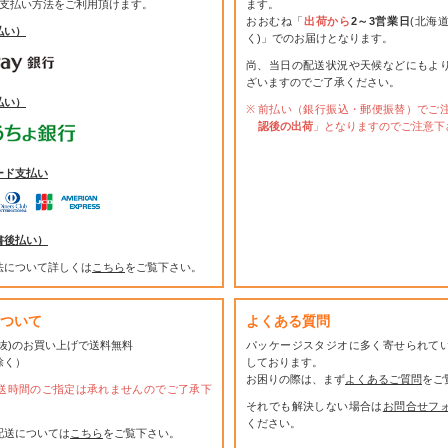
お支払い方法をご利用頂けます。
ます。
おおむね「
出荷から
2～3営業日
(北海
払い）
く)」でのお届けとなります。
尚、当日の配送状況や天候などにもよ
ざいますのでご了承ください。
払い）
前払い（銀行振込・郵便振替）でご
認後の出荷
」となりますのでご注意下
ード支払い
書後払い）
法について詳しくは
こちら
をご覧下さい。
ついて
よくある質問
(税抜)のお買い上げで送料無料
パッケージスタジオに多く寄せられて
除く）
しております。
お困りの際は、まず
よくあるご質問
をご
送時間のご指定は承れませんのでご了承下
それでも解決しない場合は
お問合せフ
ください。
配送については
こちら
をご覧下さい。