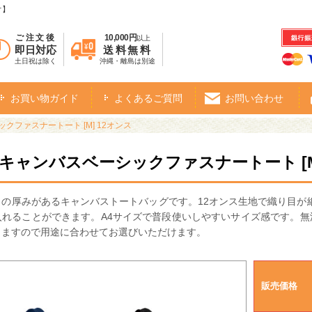
オ】
ご注文後
10,000円
以上
即日対応
送料無料
土日祝は除く
沖縄・離島は別途
お買い物ガイド
よくあるご質問
お問い合わせ
クファスナートート [M] 12オンス
・キャンバスベーシックファスナートート [M
きの厚みがあるキャンバストートバッグです。12オンス生地で織り目が
入れることができます。A4サイズで普段使いしやすいサイズ感です。無
りますので用途に合わせてお選びいただけます。
販売価格