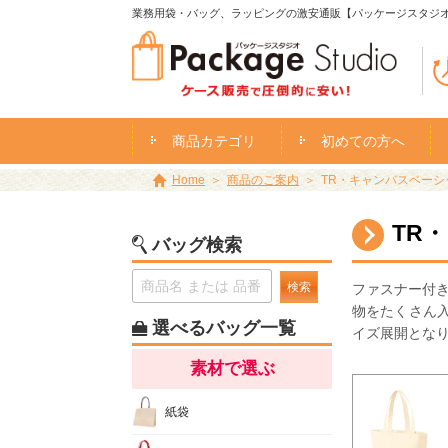
業務用袋・バッグ、ラッピングの激安通販【パッケージスタジ
商品カテゴリ
初めての方へ
Home
商品のご案内
TR・キャンバスベーシッ
TR
バッグ検索
検索
ファスナー付
物をたくさん
選べるバッグ一覧
イズ展開とな
素材で選ぶ
紙袋