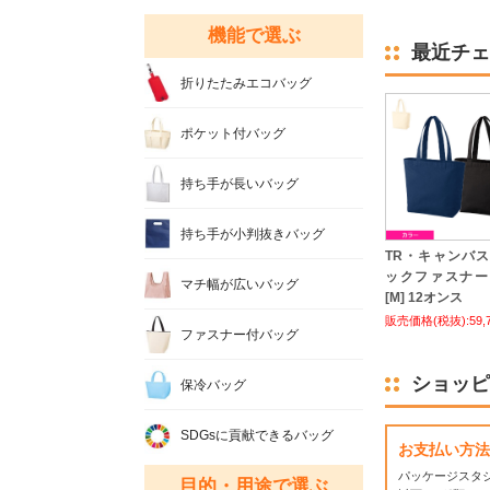
機能で選ぶ
最近チェ
折りたたみエコバッグ
ポケット付バッグ
持ち手が長いバッグ
持ち手が小判抜きバッグ
TR・キャンバ
ックファスナー
マチ幅が広いバッグ
[M] 12オンス
販売価格(税抜):59,
ファスナー付バッグ
ショッピ
保冷バッグ
SDGsに貢献できるバッグ
お支払い方法
パッケージスタ
目的・用途で選ぶ