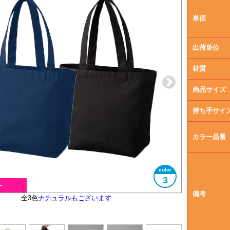
単価
出荷単位
材質
商品サイズ
持ち手サイ
カラー品番
3
備考
全3色
ナチュラルもございます
大きさイメージ
ファスナー付き
A4サイズ対応
使用イメージ