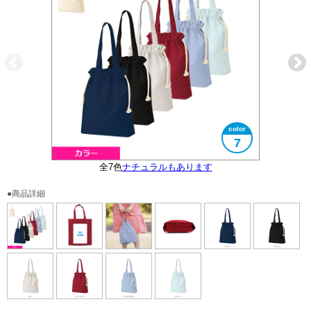
7
全7色
ナチュラルもあります
大きさイメージ
B5サイズ対応
底マチ形状
●商品詳細