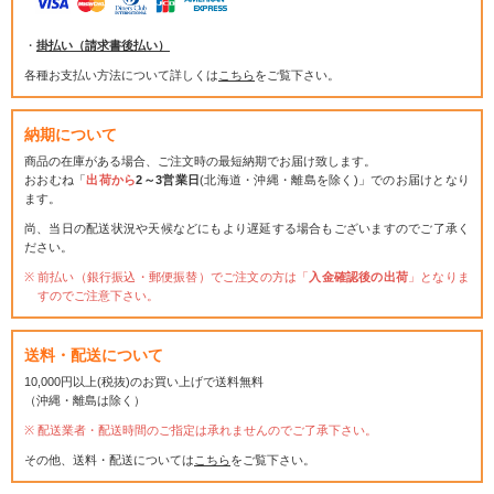
・
掛払い（請求書後払い）
各種お支払い方法について詳しくは
こちら
をご覧下さい。
納期について
商品の在庫がある場合、ご注文時の最短納期でお届け致します。
おおむね「
出荷から
2～3営業日
(北海道・沖縄・離島を除く)」でのお届けとなり
ます。
尚、当日の配送状況や天候などにもより遅延する場合もございますのでご了承く
ださい。
前払い（銀行振込・郵便振替）でご注文の方は「
入金確認後の出荷
」となりま
すのでご注意下さい。
送料・配送について
10,000円以上(税抜)のお買い上げで送料無料
（沖縄・離島は除く）
配送業者・配送時間のご指定は承れませんのでご了承下さい。
その他、送料・配送については
こちら
をご覧下さい。