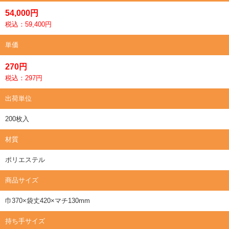
54,000円
税込：59,400円
単価
270円
税込：297円
出荷単位
200枚入
材質
ポリエステル
商品サイズ
巾370×袋丈420×マチ130mm
持ち手サイズ