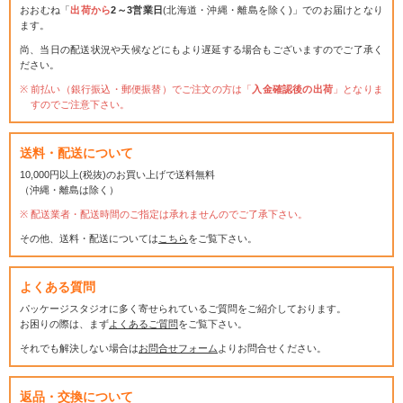
おおむね「
出荷から
2～3営業日
(北海道・沖縄・離島を除く)」でのお届けとなり
ます。
尚、当日の配送状況や天候などにもより遅延する場合もございますのでご了承く
ださい。
前払い（銀行振込・郵便振替）でご注文の方は「
入金確認後の出荷
」となりま
すのでご注意下さい。
送料・配送について
10,000円以上(税抜)のお買い上げで送料無料
（沖縄・離島は除く）
配送業者・配送時間のご指定は承れませんのでご了承下さい。
その他、送料・配送については
こちら
をご覧下さい。
よくある質問
パッケージスタジオに多く寄せられているご質問をご紹介しております。
お困りの際は、まず
よくあるご質問
をご覧下さい。
それでも解決しない場合は
お問合せフォーム
よりお問合せください。
返品・交換について