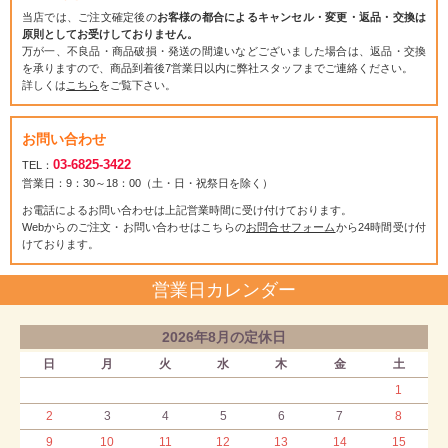
当店では、ご注文確定後の
お客様の都合によるキャンセル・変更・返品・交換は
原則としてお受けしておりません。
万が一、不良品・商品破損・発送の間違いなどございました場合は、返品・交換
を承りますので、商品到着後7営業日以内に弊社スタッフまでご連絡ください。
詳しくは
こちら
をご覧下さい。
お問い合わせ
03-6825-3422
TEL：
営業日：9：30～18：00（土・日・祝祭日を除く）
お電話によるお問い合わせは上記営業時間に受け付けております。
Webからのご注文・お問い合わせはこちらの
お問合せフォーム
から24時間受け付
けております。
営業日カレンダー
2026年8月の定休日
日
月
火
水
木
金
土
1
2
3
4
5
6
7
8
9
10
11
12
13
14
15