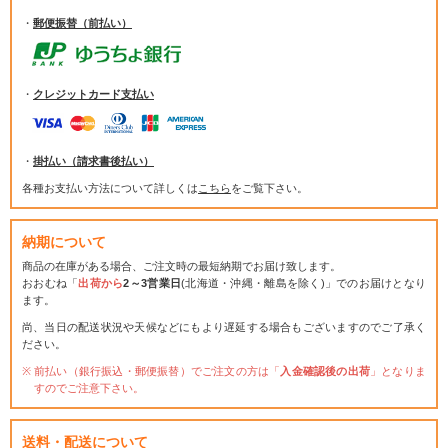
・
郵便振替（前払い）
・
クレジットカード支払い
・
掛払い（請求書後払い）
各種お支払い方法について詳しくは
こちら
をご覧下さい。
納期について
商品の在庫がある場合、ご注文時の最短納期でお届け致します。
おおむね「
出荷から
2～3営業日
(北海道・沖縄・離島を除く)」でのお届けとなり
ます。
尚、当日の配送状況や天候などにもより遅延する場合もございますのでご了承く
ださい。
前払い（銀行振込・郵便振替）でご注文の方は「
入金確認後の出荷
」となりま
すのでご注意下さい。
送料・配送について