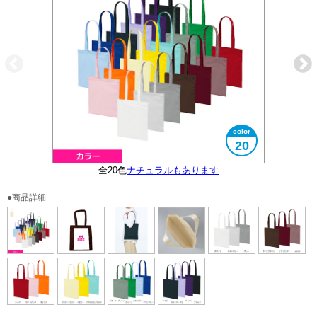
20
全20色
大きさイメージ
ナチュラルもあります
A4サイズ対応
内側イメージ
●商品詳細