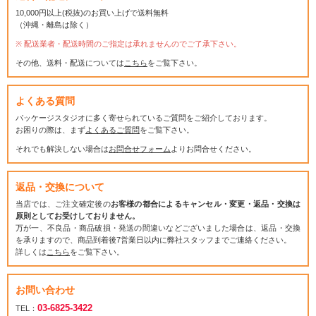
10,000円以上(税抜)のお買い上げで送料無料
（沖縄・離島は除く）
配送業者・配送時間のご指定は承れませんのでご了承下さい。
その他、送料・配送については
こちら
をご覧下さい。
よくある質問
パッケージスタジオに多く寄せられているご質問をご紹介しております。
お困りの際は、まず
よくあるご質問
をご覧下さい。
それでも解決しない場合は
お問合せフォーム
よりお問合せください。
返品・交換について
当店では、ご注文確定後の
お客様の都合によるキャンセル・変更・返品・交換は
原則としてお受けしておりません。
万が一、不良品・商品破損・発送の間違いなどございました場合は、返品・交換
を承りますので、商品到着後7営業日以内に弊社スタッフまでご連絡ください。
詳しくは
こちら
をご覧下さい。
お問い合わせ
03-6825-3422
TEL：