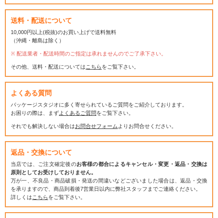
送料・配送について
10,000円以上(税抜)のお買い上げで送料無料
（沖縄・離島は除く）
配送業者・配送時間のご指定は承れませんのでご了承下さい。
その他、送料・配送については
こちら
をご覧下さい。
よくある質問
パッケージスタジオに多く寄せられているご質問をご紹介しております。
お困りの際は、まず
よくあるご質問
をご覧下さい。
それでも解決しない場合は
お問合せフォーム
よりお問合せください。
返品・交換について
当店では、ご注文確定後の
お客様の都合によるキャンセル・変更・返品・交換は
原則としてお受けしておりません。
万が一、不良品・商品破損・発送の間違いなどございました場合は、返品・交換
を承りますので、商品到着後7営業日以内に弊社スタッフまでご連絡ください。
詳しくは
こちら
をご覧下さい。