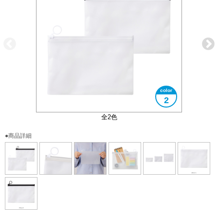
2
引き手のリングは陳列用としてお使いください
3サイズ展開の真ん中のサイズです
大きさイメージ
使用イメージ
全2色
●商品詳細