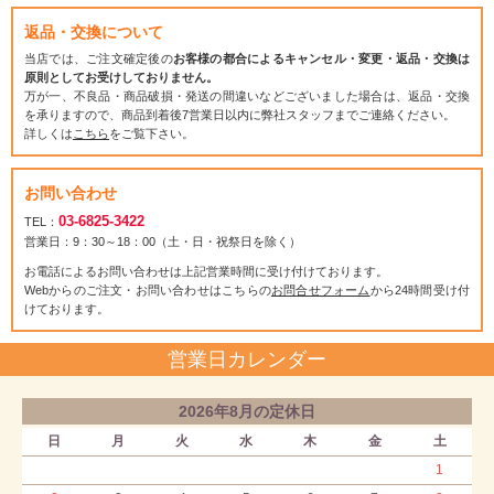
返品・交換について
当店では、ご注文確定後の
お客様の都合によるキャンセル・変更・返品・交換は
原則としてお受けしておりません。
万が一、不良品・商品破損・発送の間違いなどございました場合は、返品・交換
を承りますので、商品到着後7営業日以内に弊社スタッフまでご連絡ください。
詳しくは
こちら
をご覧下さい。
お問い合わせ
03-6825-3422
TEL：
営業日：9：30～18：00（土・日・祝祭日を除く）
お電話によるお問い合わせは上記営業時間に受け付けております。
Webからのご注文・お問い合わせはこちらの
お問合せフォーム
から24時間受け付
けております。
営業日カレンダー
2026年8月の定休日
日
月
火
水
木
金
土
1