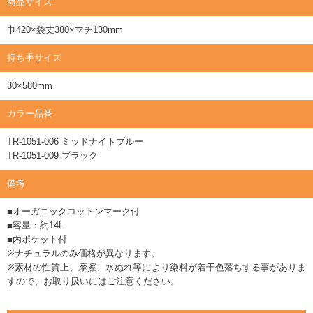
商品サイズ
巾420×袋丈380×マチ130mm
持ち手サイズ
30×580mm
カラー品番
TR-1051-006 ミッドナイトブルー
TR-1051-009 ブラック
備考
■オーガニックコットンマーク付
■容量：約14L
■内ポケット付
※ナチュラルのみ価格が異なります。
※素材の性質上、摩擦、水ぬれ等により染料が若干色落ちする事がありま
すので、お取り扱いにはご注意ください。