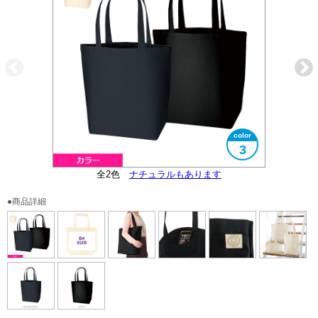
3
3サイズ展開の一番大きいサイズです
オーガニックコットンマーク付き
全2色
便利な内ポケット付き
大きさイメージ
ナチュラルもあります
B4サイズ対応
●商品詳細