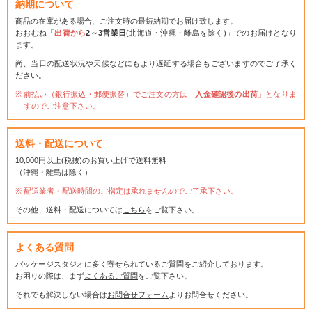
納期について
商品の在庫がある場合、ご注文時の最短納期でお届け致します。
おおむね「
出荷から
2～3営業日
(北海道・沖縄・離島を除く)」でのお届けとなり
ます。
尚、当日の配送状況や天候などにもより遅延する場合もございますのでご了承く
ださい。
前払い（銀行振込・郵便振替）でご注文の方は「
入金確認後の出荷
」となりま
すのでご注意下さい。
送料・配送について
10,000円以上(税抜)のお買い上げで送料無料
（沖縄・離島は除く）
配送業者・配送時間のご指定は承れませんのでご了承下さい。
その他、送料・配送については
こちら
をご覧下さい。
よくある質問
パッケージスタジオに多く寄せられているご質問をご紹介しております。
お困りの際は、まず
よくあるご質問
をご覧下さい。
それでも解決しない場合は
お問合せフォーム
よりお問合せください。