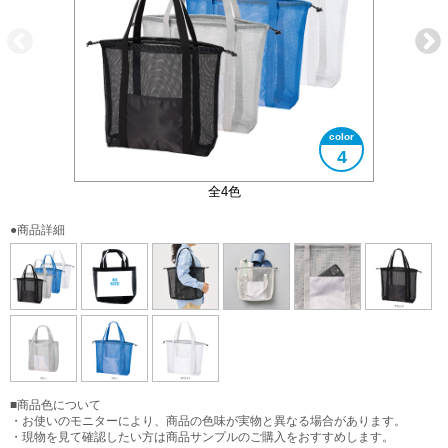
4
フロントポケット付き
大きさイメージ
B4サイズ対応
使用イメージ
全4色
●商品詳細
■商品色について
・お使いのモニターにより、商品の色味が実物と異なる場合があります。
・現物を見て確認したい方は商品サンプルのご購入をおすすめします。