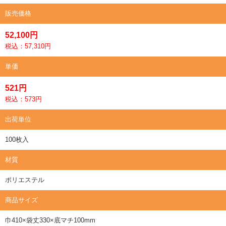
販売価格
52,100円
税込：57,310円
単価
521円
税込：573円
出荷単位
100枚入
材質
ポリエステル
商品サイズ
巾410×袋丈330×底マチ100mm