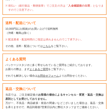
前払い（銀行振込・郵便振替）でご注文の方は「
入金確認後の出荷
」となりま
すのでご注意下さい。
送料・配送について
10,000円以上(税抜)のお買い上げで送料無料
（沖縄・離島は除く）
配送業者・配送時間のご指定は承れませんのでご了承下さい。
その他、送料・配送については
こちら
をご覧下さい。
よくある質問
パッケージスタジオに多く寄せられているご質問をご紹介しております。
お困りの際は、まず
よくあるご質問
をご覧下さい。
それでも解決しない場合は
お問合せフォーム
よりお問合せください。
返品・交換について
当店では、ご注文確定後の
お客様の都合によるキャンセル・変更・返品・交換は
原則としてお受けしておりません。
万が一、不良品・商品破損・発送の間違いなどございました場合は、返品・交換
を承りますので、商品到着後7営業日以内に弊社スタッフまでご連絡ください。