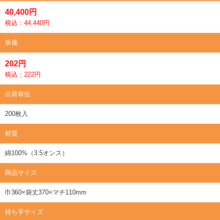
40,400円
税込：44,440円
単価
202円
税込：222円
出荷単位
200枚入
材質
綿100%（3.5オンス）
商品サイズ
巾360×袋丈370×マチ110mm
持ち手サイズ