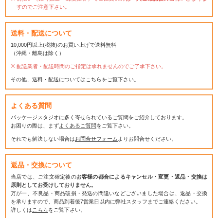
すのでご注意下さい。
送料・配送について
10,000円以上(税抜)のお買い上げで送料無料
（沖縄・離島は除く）
配送業者・配送時間のご指定は承れませんのでご了承下さい。
その他、送料・配送については
こちら
をご覧下さい。
よくある質問
パッケージスタジオに多く寄せられているご質問をご紹介しております。
お困りの際は、まず
よくあるご質問
をご覧下さい。
それでも解決しない場合は
お問合せフォーム
よりお問合せください。
返品・交換について
当店では、ご注文確定後の
お客様の都合によるキャンセル・変更・返品・交換は
原則としてお受けしておりません。
万が一、不良品・商品破損・発送の間違いなどございました場合は、返品・交換
を承りますので、商品到着後7営業日以内に弊社スタッフまでご連絡ください。
詳しくは
こちら
をご覧下さい。