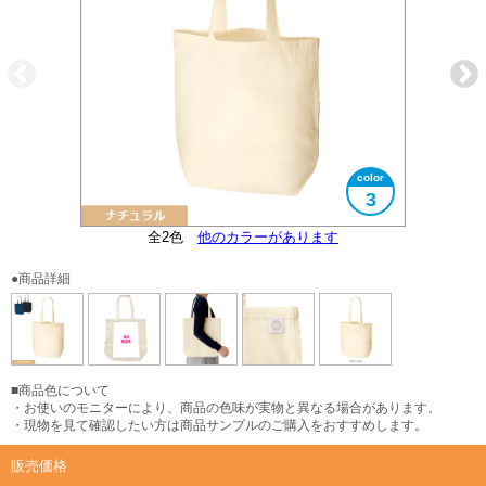
3
オーガニックコットンマーク付き
全2色
大きさイメージ
他のカラーがあります
A4サイズ対応
●商品詳細
■商品色について
・お使いのモニターにより、商品の色味が実物と異なる場合があります。
・現物を見て確認したい方は商品サンプルのご購入をおすすめします。
販売価格