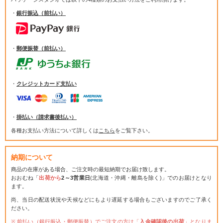
・
銀行振込（前払い）
・
郵便振替（前払い）
・
クレジットカード支払い
・
掛払い（請求書後払い）
各種お支払い方法について詳しくは
こちら
をご覧下さい。
納期について
商品の在庫がある場合、ご注文時の最短納期でお届け致します。
おおむね「
出荷から
2～3営業日
(北海道・沖縄・離島を除く)」でのお届けとなり
ます。
尚、当日の配送状況や天候などにもより遅延する場合もございますのでご了承く
ださい。
前払い（銀行振込・郵便振替）でご注文の方は「
入金確認後の出荷
」となりま