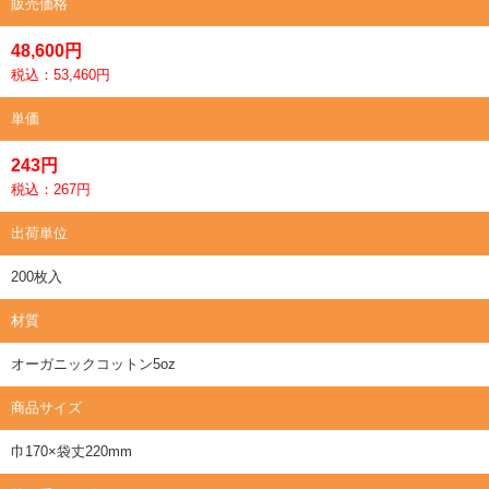
販売価格
48,600円
税込：53,460円
単価
243円
税込：267円
出荷単位
200枚入
材質
オーガニックコットン5oz
商品サイズ
巾170×袋丈220mm