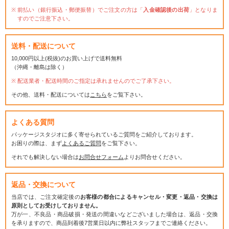
前払い（銀行振込・郵便振替）でご注文の方は「
入金確認後の出荷
」となりま
すのでご注意下さい。
送料・配送について
10,000円以上(税抜)のお買い上げで送料無料
（沖縄・離島は除く）
配送業者・配送時間のご指定は承れませんのでご了承下さい。
その他、送料・配送については
こちら
をご覧下さい。
よくある質問
パッケージスタジオに多く寄せられているご質問をご紹介しております。
お困りの際は、まず
よくあるご質問
をご覧下さい。
それでも解決しない場合は
お問合せフォーム
よりお問合せください。
返品・交換について
当店では、ご注文確定後の
お客様の都合によるキャンセル・変更・返品・交換は
原則としてお受けしておりません。
万が一、不良品・商品破損・発送の間違いなどございました場合は、返品・交換
を承りますので、商品到着後7営業日以内に弊社スタッフまでご連絡ください。