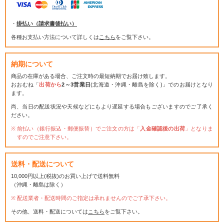
・
掛払い（請求書後払い）
各種お支払い方法について詳しくは
こちら
をご覧下さい。
納期について
商品の在庫がある場合、ご注文時の最短納期でお届け致します。
おおむね「
出荷から
2～3営業日
(北海道・沖縄・離島を除く)」でのお届けとなり
ます。
尚、当日の配送状況や天候などにもより遅延する場合もございますのでご了承く
ださい。
前払い（銀行振込・郵便振替）でご注文の方は「
入金確認後の出荷
」となりま
すのでご注意下さい。
送料・配送について
10,000円以上(税抜)のお買い上げで送料無料
（沖縄・離島は除く）
配送業者・配送時間のご指定は承れませんのでご了承下さい。
その他、送料・配送については
こちら
をご覧下さい。