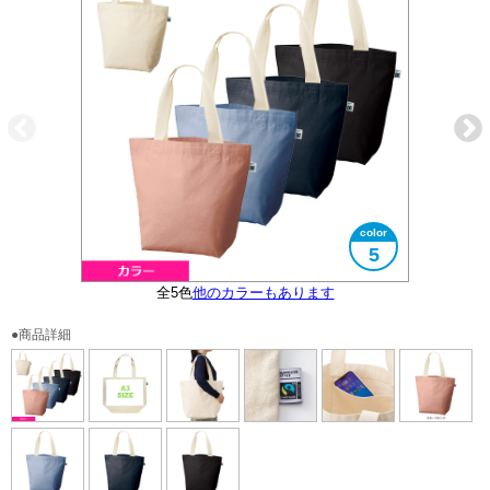
5
フェアトレード認証ラベル付き
全5色
便利な内ポケット付き
他のカラーもあります
大きさイメージ
A3サイズ対応
●商品詳細