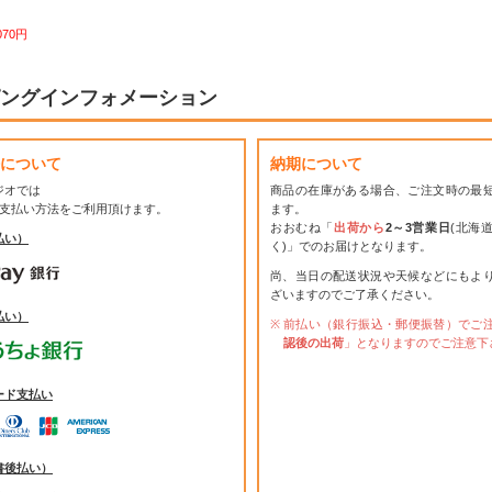
070円
ングインフォメーション
について
納期について
ジオでは
商品の在庫がある場合、ご注文時の最
お支払い方法をご利用頂けます。
ます。
おおむね「
出荷から
2～3営業日
(北海
払い）
く)」でのお届けとなります。
尚、当日の配送状況や天候などにもよ
ざいますのでご了承ください。
払い）
前払い（銀行振込・郵便振替）でご
認後の出荷
」となりますのでご注意下
ード支払い
書後払い）