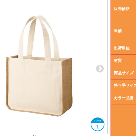
販売価格
単価
出荷単位
材質
商品サイズ
持ち手サイ
カラー品番
1