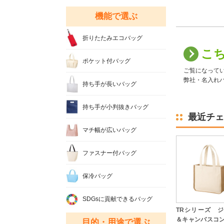
機能で選ぶ
折りたたみエコバッグ
こ
ポケット付バッグ
ご覧になって
弊社・名入れバ
持ち手が長いバッグ
持ち手が小判抜きバッグ
最近チェ
マチ幅が広いバッグ
ファスナー付バッグ
保冷バッグ
SDGsに貢献できるバッグ
TRシリーズ 
＆キャンバスコ
目的・用途で選ぶ