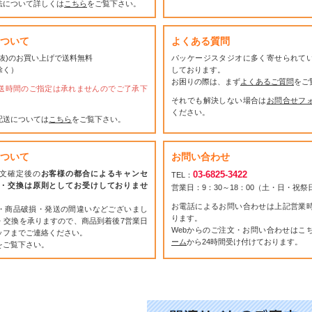
法について詳しくは
こちら
をご覧下さい。
ついて
よくある質問
(税抜)のお買い上げで送料無料
パッケージスタジオに多く寄せられて
除く）
しております。
お困りの際は、まず
よくあるご質問
をご
送時間のご指定は承れませんのでご了承下
それでも解決しない場合は
お問合せフ
ください。
配送については
こちら
をご覧下さい。
ついて
お問い合わせ
文確定後の
お客様の都合によるキャンセ
03-6825-3422
TEL：
・交換は原則としてお受けしておりませ
営業日：9：30～18：00（土・日・祝
お電話によるお問い合わせは上記営業
・商品破損・発送の間違いなどございまし
ります。
・交換を承りますので、商品到着後7営業日
Webからのご注文・お問い合わせはこ
ッフまでご連絡ください。
ーム
から24時間受け付けております。
をご覧下さい。