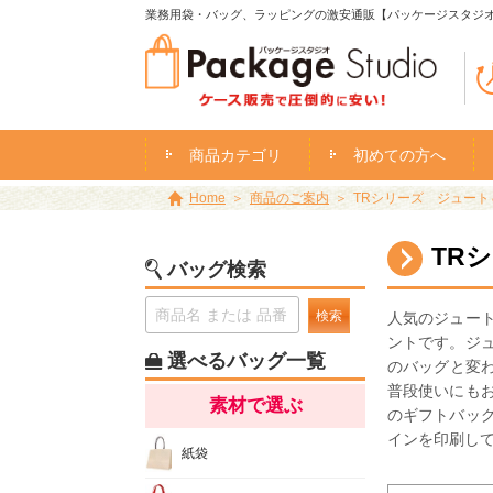
業務用袋・バッグ、ラッピングの激安通販【パッケージスタジ
商品カテゴリ
初めての方へ
Home
商品のご案内
TRシリーズ ジュート
TR
バッグ検索
検索
人気のジュー
ントです。ジ
選べるバッグ一覧
のバッグと変
普段使いにも
素材で選ぶ
のギフトバッ
インを印刷し
紙袋