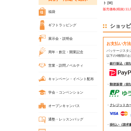
ト [M]
販売価格(税抜):11,
福袋
ギフトラッピング
ショッピ
展示会・説明会
お支払い方法
パッケージスタ
周年・創立・開業記念
以下の4種類の
・
銀行振込（前
営業・訪問ノベルティ
キャンペーン・イベント配布
・
郵便振替（前
学会・コンベンション
・
クレジットカ
オープンキャンパス
通塾・レッスンバッグ
・
掛払い（請求