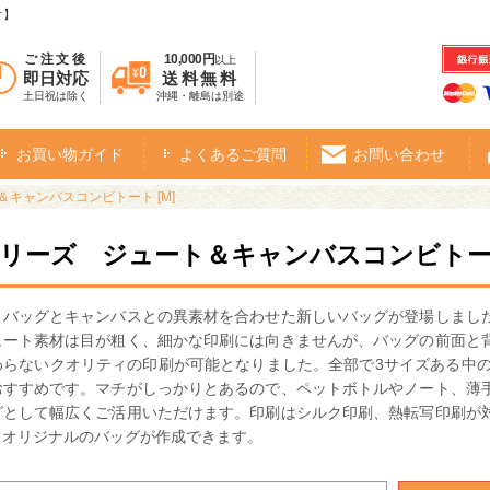
オ】
ご注文後
10,000円
以上
即日対応
送料無料
土日祝は除く
沖縄・離島は別途
お買い物ガイド
よくあるご質問
お問い合わせ
＆キャンバスコンビトート [M]
シリーズ ジュート＆キャンバスコンビトート
トバッグとキャンバスとの異素材を合わせた新しいバッグが登場しまし
ュート素材は目が粗く、細かな印刷には向きませんが、バッグの前面と
わらないクオリティの印刷が可能となりました。全部で3サイズある中の
おすすめです。マチがしっかりとあるので、ペットボトルやノート、薄
グとして幅広くご活用いただけます。印刷はシルク印刷、熱転写印刷が
てオリジナルのバッグが作成できます。