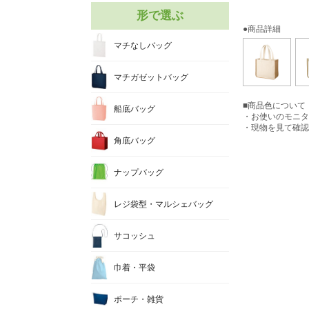
形で選ぶ
●商品詳細
マチなしバッグ
マチガゼットバッグ
■商品色について
船底バッグ
・お使いのモニタ
・現物を見て確認
角底バッグ
ナップバッグ
レジ袋型・マルシェバッグ
サコッシュ
巾着・平袋
ポーチ・雑貨