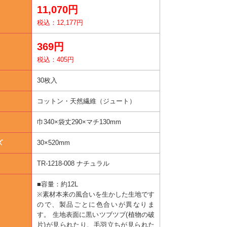
11,070円
税込：12,177円
369円
税込：405円
30枚入
コットン・天然繊維（ジュート）
巾340×袋丈290×マチ130mm
ズ
30×520mm
TR-1218-008 ナチュラル
■容量：約12L
※素材本来の風合いを生かした生地です
ので、製品ごとに色合いが異なりま
す。 生地表面に黒いツブツブ(植物の破
片)が見られたり、毛羽立ちが見られた