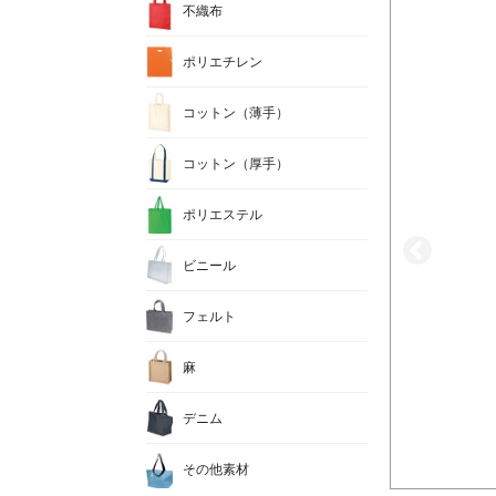
不織布
ポリエチレン
コットン（薄手）
コットン（厚手）
ポリエステル
ビニール
フェルト
麻
デニム
その他素材