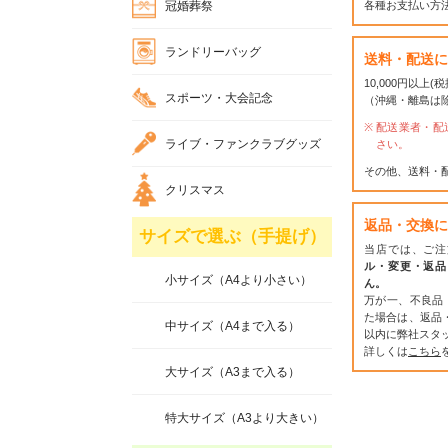
冠婚葬祭
各種お支払い方
ランドリーバッグ
送料・配送に
10,000円以上
スポーツ・大会記念
（沖縄・離島は
配送業者・配
ライブ・ファンクラブグッズ
さい。
その他、送料・
クリスマス
返品・交換に
サイズで選ぶ（手提げ）
当店では、ご注
ル・変更・返品
小サイズ（A4より小さい）
ん。
万が一、不良品
た場合は、返品
中サイズ（A4まで入る）
以内に弊社スタ
詳しくは
こちら
大サイズ（A3まで入る）
特大サイズ（A3より大きい）