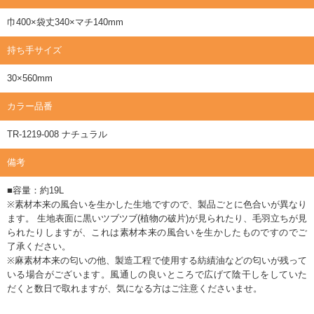
巾400×袋丈340×マチ140mm
持ち手サイズ
30×560mm
カラー品番
TR-1219-008 ナチュラル
備考
■容量：約19L
※素材本来の風合いを生かした生地ですので、製品ごとに色合いが異なり
ます。 生地表面に黒いツブツブ(植物の破片)が見られたり、毛羽立ちが見
られたりしますが、これは素材本来の風合いを生かしたものですのでご
了承ください。
※麻素材本来の匂いの他、製造工程で使用する紡績油などの匂いが残って
いる場合がございます。風通しの良いところで広げて陰干しをしていた
だくと数日で取れますが、気になる方はご注意くださいませ。