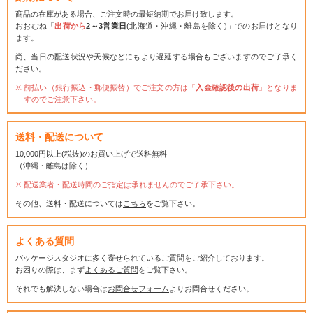
商品の在庫がある場合、ご注文時の最短納期でお届け致します。
おおむね「
出荷から
2～3営業日
(北海道・沖縄・離島を除く)」でのお届けとなり
ます。
尚、当日の配送状況や天候などにもより遅延する場合もございますのでご了承く
ださい。
前払い（銀行振込・郵便振替）でご注文の方は「
入金確認後の出荷
」となりま
すのでご注意下さい。
送料・配送について
10,000円以上(税抜)のお買い上げで送料無料
（沖縄・離島は除く）
配送業者・配送時間のご指定は承れませんのでご了承下さい。
その他、送料・配送については
こちら
をご覧下さい。
よくある質問
パッケージスタジオに多く寄せられているご質問をご紹介しております。
お困りの際は、まず
よくあるご質問
をご覧下さい。
それでも解決しない場合は
お問合せフォーム
よりお問合せください。