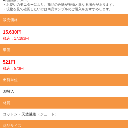
・お使いのモニターにより、商品の色味が実物と異なる場合があります。
・現物を見て確認したい方は商品サンプルのご購入をおすすめします。
販売価格
15,630円
税込：17,193円
単価
521円
税込：573円
出荷単位
30枚入
材質
コットン・天然繊維（ジュート）
商品サイズ