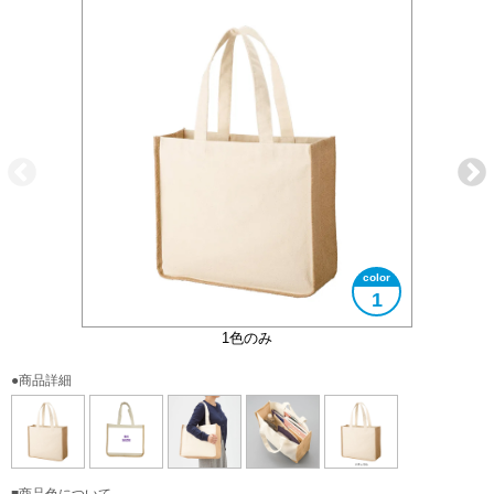
1
大きさイメージ
使用イメージ
使用イメージ
1色のみ
●商品詳細
■商品色について