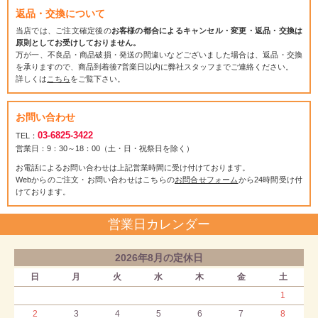
返品・交換について
当店では、ご注文確定後の
お客様の都合によるキャンセル・変更・返品・交換は
原則としてお受けしておりません。
万が一、不良品・商品破損・発送の間違いなどございました場合は、返品・交換
を承りますので、商品到着後7営業日以内に弊社スタッフまでご連絡ください。
詳しくは
こちら
をご覧下さい。
お問い合わせ
03-6825-3422
TEL：
営業日：9：30～18：00（土・日・祝祭日を除く）
お電話によるお問い合わせは上記営業時間に受け付けております。
Webからのご注文・お問い合わせはこちらの
お問合せフォーム
から24時間受け付
けております。
営業日カレンダー
2026年8月の定休日
日
月
火
水
木
金
土
1
2
3
4
5
6
7
8