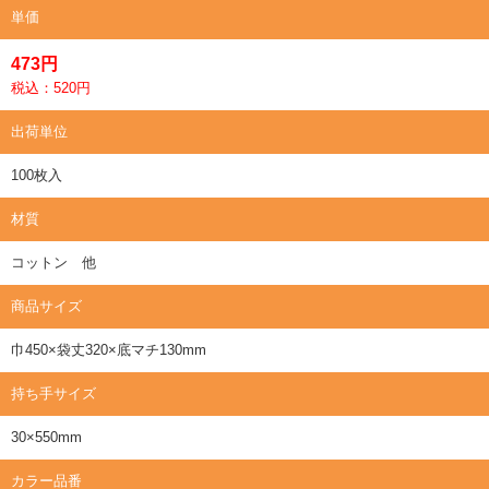
単価
473円
税込：520円
出荷単位
100枚入
材質
コットン 他
商品サイズ
巾450×袋丈320×底マチ130mm
持ち手サイズ
30×550mm
カラー品番