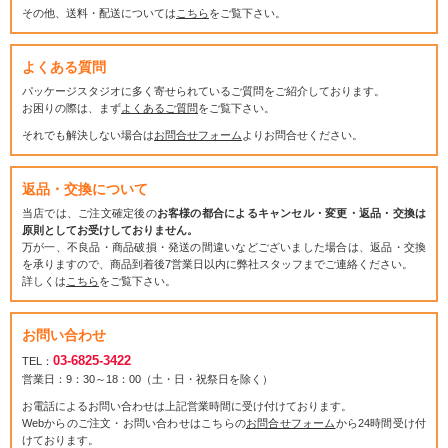
その他、送料・配送については
こちら
をご覧下さい。
よくある質問
パッケージスタジオに多く寄せられているご質問をご紹介しております。
お困りの際は、まず
よくあるご質問
をご覧下さい。
それでも解決しない場合は
お問合せフォーム
よりお問合せください。
返品・交換について
当店では、ご注文確定後の
お客様の都合によるキャンセル・変更・返品・交換は
原則としてお受けしておりません。
万が一、不良品・商品破損・発送の間違いなどございました場合は、返品・交換
を承りますので、商品到着後7営業日以内に弊社スタッフまでご連絡ください。
詳しくは
こちら
をご覧下さい。
お問い合わせ
03-6825-3422
TEL：
営業日：9：30～18：00（土・日・祝祭日を除く）
お電話によるお問い合わせは上記営業時間に受け付けております。
Webからのご注文・お問い合わせはこちらの
お問合せフォーム
から24時間受け付
けております。