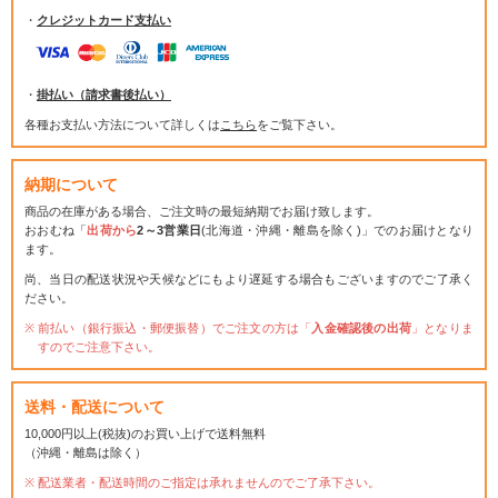
・
クレジットカード支払い
・
掛払い（請求書後払い）
各種お支払い方法について詳しくは
こちら
をご覧下さい。
納期について
商品の在庫がある場合、ご注文時の最短納期でお届け致します。
おおむね「
出荷から
2～3営業日
(北海道・沖縄・離島を除く)」でのお届けとなり
ます。
尚、当日の配送状況や天候などにもより遅延する場合もございますのでご了承く
ださい。
前払い（銀行振込・郵便振替）でご注文の方は「
入金確認後の出荷
」となりま
すのでご注意下さい。
送料・配送について
10,000円以上(税抜)のお買い上げで送料無料
（沖縄・離島は除く）
配送業者・配送時間のご指定は承れませんのでご了承下さい。