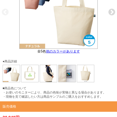
5
フェアトレード認証ラベル付き
全5色
他のカラーがあります
大きさイメージ
A3サイズ対応
●商品詳細
■商品色について
・お使いのモニターにより、商品の色味が実物と異なる場合があります。
・現物を見て確認したい方は商品サンプルのご購入をおすすめします。
販売価格