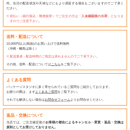
尚、当日の配送状況や天候などにもより遅延する場合もございますのでご了承く
ださい。
前払い（銀行振込・郵便振替）でご注文の方は「
入金確認後の出荷
」となりま
すのでご注意下さい。
送料・配送について
10,000円以上(税抜)のお買い上げで送料無料
（沖縄・離島は除く）
配送業者・配送時間のご指定は承れませんのでご了承下さい。
その他、送料・配送については
こちら
をご覧下さい。
よくある質問
パッケージスタジオに多く寄せられているご質問をご紹介しております。
お困りの際は、まず
よくあるご質問
をご覧下さい。
それでも解決しない場合は
お問合せフォーム
よりお問合せください。
返品・交換について
当店では、ご注文確定後の
お客様の都合によるキャンセル・変更・返品・交換は
原則としてお受けしておりません。