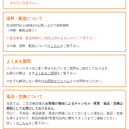
すのでご注意下さい。
送料・配送について
10,000円以上(税抜)のお買い上げで送料無料
（沖縄・離島は除く）
配送業者・配送時間のご指定は承れませんのでご了承下さい。
その他、送料・配送については
こちら
をご覧下さい。
よくある質問
パッケージスタジオに多く寄せられているご質問をご紹介しております。
お困りの際は、まず
よくあるご質問
をご覧下さい。
それでも解決しない場合は
お問合せフォーム
よりお問合せください。
返品・交換について
当店では、ご注文確定後の
お客様の都合によるキャンセル・変更・返品・交換は
原則としてお受けしておりません。
万が一、不良品・商品破損・発送の間違いなどございました場合は、返品・交換
を承りますので、商品到着後7営業日以内に弊社スタッフまでご連絡ください。
詳しくは
こちら
をご覧下さい。