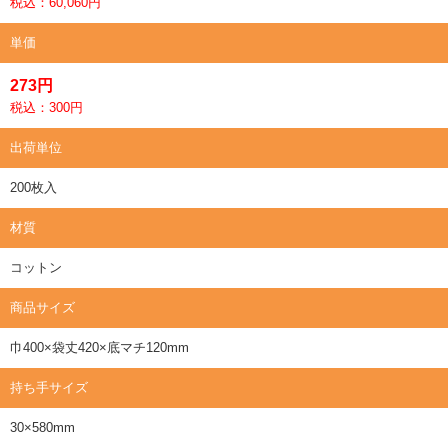
税込：60,060円
単価
273円
税込：300円
出荷単位
200枚入
材質
コットン
商品サイズ
巾400×袋丈420×底マチ120mm
持ち手サイズ
30×580mm