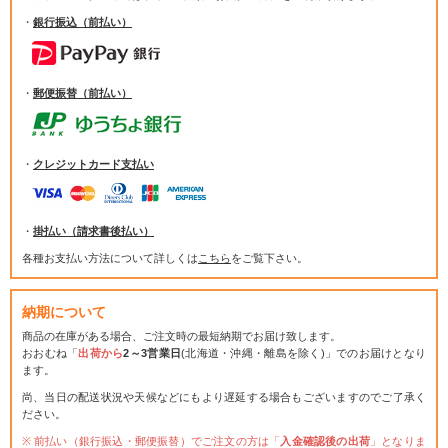
・
銀行振込（前払い）
・
郵便振替（前払い）
・
クレジットカード支払い
・
掛払い（請求書後払い）
各種お支払い方法について詳しくは
こちら
をご覧下さい。
納期について
商品の在庫がある場合、ご注文時の最短納期でお届け致します。
おおむね「
出荷から
2～3営業日
(北海道・沖縄・離島を除く)」でのお届けとなり
ます。
尚、当日の配送状況や天候などにもより遅延する場合もございますのでご了承く
ださい。
前払い（銀行振込・郵便振替）でご注文の方は「
入金確認後の出荷
」となりま