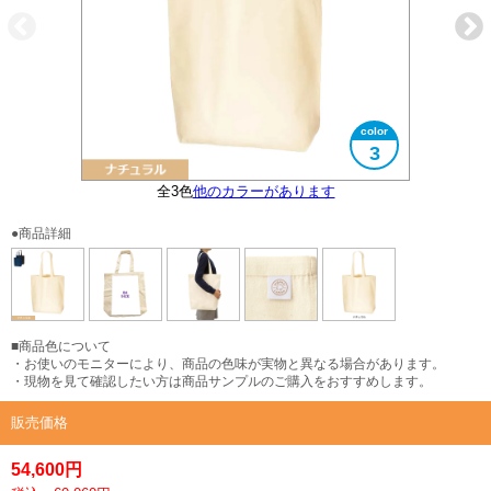
3
全3色
他のカラーがあります
大きさイメージ
B4サイズ対応
タグ付き
●商品詳細
■商品色について
・お使いのモニターにより、商品の色味が実物と異なる場合があります。
・現物を見て確認したい方は商品サンプルのご購入をおすすめします。
販売価格
54,600円