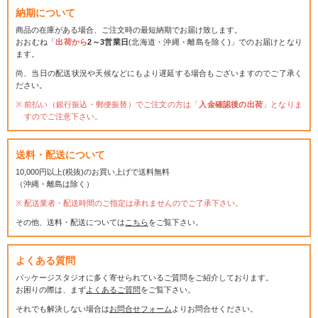
納期について
商品の在庫がある場合、ご注文時の最短納期でお届け致します。
おおむね「
出荷から
2～3営業日
(北海道・沖縄・離島を除く)」でのお届けとなり
ます。
尚、当日の配送状況や天候などにもより遅延する場合もございますのでご了承く
ださい。
前払い（銀行振込・郵便振替）でご注文の方は「
入金確認後の出荷
」となりま
すのでご注意下さい。
送料・配送について
10,000円以上(税抜)のお買い上げで送料無料
（沖縄・離島は除く）
配送業者・配送時間のご指定は承れませんのでご了承下さい。
その他、送料・配送については
こちら
をご覧下さい。
よくある質問
パッケージスタジオに多く寄せられているご質問をご紹介しております。
お困りの際は、まず
よくあるご質問
をご覧下さい。
それでも解決しない場合は
お問合せフォーム
よりお問合せください。