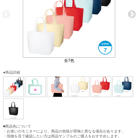
7
大きさイメージ
A4サイズ対応
全7色
●商品詳細
■商品色について
・お使いのモニターにより、商品の色味が実物と異なる場合があります。
・現物を見て確認したい方は商品サンプルのご購入をおすすめします。