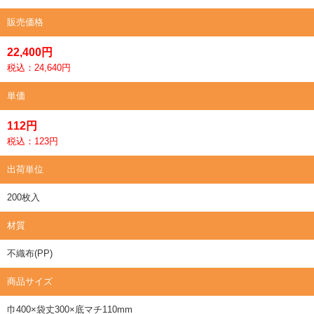
販売価格
22,400円
税込：24,640円
単価
112円
税込：123円
出荷単位
200枚入
材質
不織布(PP)
商品サイズ
巾400×袋丈300×底マチ110mm