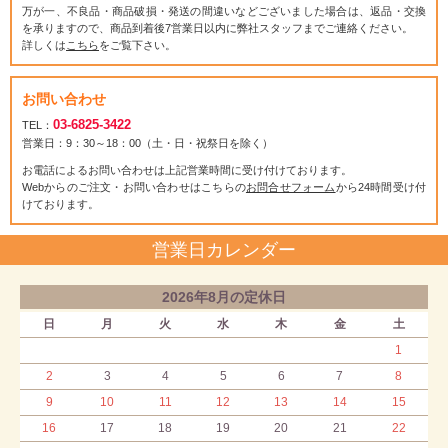
万が一、不良品・商品破損・発送の間違いなどございました場合は、返品・交換
を承りますので、商品到着後7営業日以内に弊社スタッフまでご連絡ください。
詳しくは
こちら
をご覧下さい。
お問い合わせ
03-6825-3422
TEL：
営業日：9：30～18：00（土・日・祝祭日を除く）
お電話によるお問い合わせは上記営業時間に受け付けております。
Webからのご注文・お問い合わせはこちらの
お問合せフォーム
から24時間受け付
けております。
営業日カレンダー
2026年8月の定休日
日
月
火
水
木
金
土
1
2
3
4
5
6
7
8
9
10
11
12
13
14
15
16
17
18
19
20
21
22