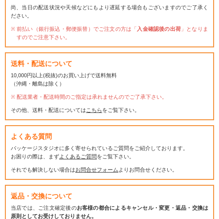
尚、当日の配送状況や天候などにもより遅延する場合もございますのでご了承く
ださい。
前払い（銀行振込・郵便振替）でご注文の方は「
入金確認後の出荷
」となりま
すのでご注意下さい。
送料・配送について
10,000円以上(税抜)のお買い上げで送料無料
（沖縄・離島は除く）
配送業者・配送時間のご指定は承れませんのでご了承下さい。
その他、送料・配送については
こちら
をご覧下さい。
よくある質問
パッケージスタジオに多く寄せられているご質問をご紹介しております。
お困りの際は、まず
よくあるご質問
をご覧下さい。
それでも解決しない場合は
お問合せフォーム
よりお問合せください。
返品・交換について
当店では、ご注文確定後の
お客様の都合によるキャンセル・変更・返品・交換は
原則としてお受けしておりません。