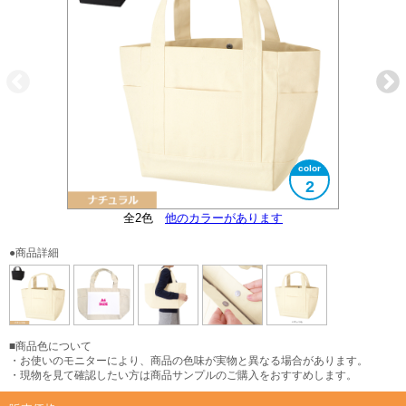
2
全2色
マグネットホック付き
大きさイメージ
他のカラーがあります
A4サイズ対応
●商品詳細
■商品色について
・お使いのモニターにより、商品の色味が実物と異なる場合があります。
・現物を見て確認したい方は商品サンプルのご購入をおすすめします。