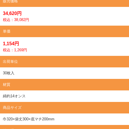
販売価格
34,620円
税込：38,082円
単価
1,154円
税込：1,269円
出荷単位
30枚入
材質
綿約14オンス
商品サイズ
巾320×袋丈300×底マチ200mm