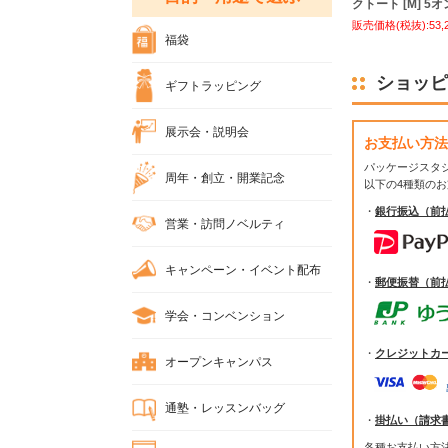
クトート [M] 5
販売価格(税抜):53,
福袋
ショッピ
ギフトラッピング
展示会・説明会
お支払い方法
パッケージスタ
周年・創立・開業記念
以下の4種類の
・
銀行振込（前
営業・訪問ノベルティ
キャンペーン・イベント配布
・
郵便振替（前
学会・コンベンション
・
クレジットカ
オープンキャンパス
通塾・レッスンバッグ
・
掛払い（請求
各種お支払い方