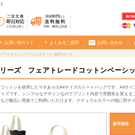
オ】
ご注文後
10,000円
以上
即日対応
送料無料
土日祝は除く
沖縄・離島は別途
お買い物ガイド
よくあるご質問
お問い合わせ
ードコットンベーシックトート [M] 5オンス
シリーズ フェアトレードコットンベーシックト
コットンを使用したマチありのA4サイズのトートバッグです。A4サ
サイズです。シンプルなデザインなのでプリント内容で雰囲気を変える
てなど幅広い用途でご利用いただけます。ナチュラルカラーの他に同サ
販売価格