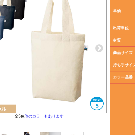
単価
出荷単位
材質
商品サイズ
持ち手サイ
カラー品番
5
フェアトレード認証ラベル付き
全5色
他のカラーもあります
大きさイメージ
A4サイズ対応