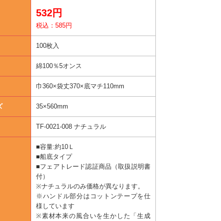
532円
税込：585円
100枚入
綿100％5オンス
巾360×袋丈370×底マチ110mm
ズ
35×560mm
TF-0021-008 ナチュラル
■容量:約10Ｌ
■船底タイプ
■フェアトレード認証商品（取扱説明書
付）
※ナチュラルのみ価格が異なります。
※ハンドル部分はコットンテープを仕
様しています
※素材本来の風合いを生かした「生成