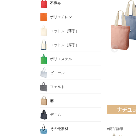
不織布
ポリエチレン
コットン（薄手）
コットン（厚手）
ポリエステル
ビニール
フェルト
麻
デニム
その他素材
●商品詳細