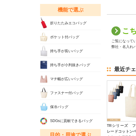
機能で選ぶ
折りたたみエコバッグ
こ
ポケット付バッグ
ご覧になって
弊社・名入れバ
持ち手が長いバッグ
持ち手が小判抜きバッグ
最近チェ
マチ幅が広いバッグ
ファスナー付バッグ
保冷バッグ
SDGsに貢献できるバッグ
TRシリーズ 
レードコットン
目的・用途で選ぶ