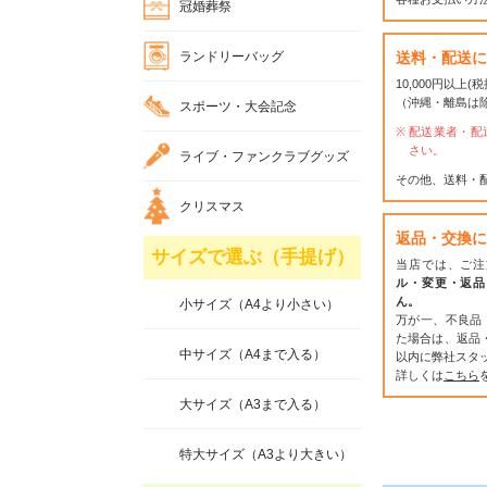
冠婚葬祭
ランドリーバッグ
送料・配送に
10,000円以上
（沖縄・離島は
スポーツ・大会記念
配送業者・配
さい。
ライブ・ファンクラブグッズ
その他、送料・
クリスマス
返品・交換に
サイズで選ぶ（手提げ）
当店では、ご注
ル・変更・返品
ん。
小サイズ（A4より小さい）
万が一、不良品
た場合は、返品
中サイズ（A4まで入る）
以内に弊社スタ
詳しくは
こちら
大サイズ（A3まで入る）
特大サイズ（A3より大きい）