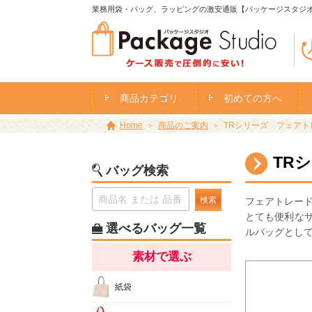
業務用袋・バッグ、ラッピングの激安通販【パッケージスタジ
商品カテゴリ
初めての方へ
Home
商品のご案内
TRシリーズ フェアトレ
TR
バッグ検索
検索
フェアトレード
とても便利な
選べるバッグ一覧
ルバッグとし
素材で選ぶ
紙袋