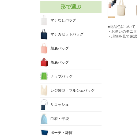
形で選ぶ
マチなしバッグ
■商品色について
・お使いのモニタ
マチガゼットバッグ
・現物を見て確認
船底バッグ
角底バッグ
ナップバッグ
レジ袋型・マルシェバッグ
サコッシュ
巾着・平袋
ポーチ・雑貨