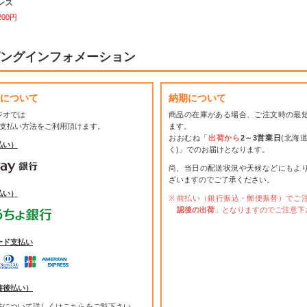
オンス
200円
ングインフォメーション
について
納期について
ジオでは
商品の在庫がある場合、ご注文時の最
お支払い方法をご利用頂けます。
ます。
おおむね「
出荷から
2～3営業日
(北海
払い）
く)」でのお届けとなります。
尚、当日の配送状況や天候などにもよ
ざいますのでご了承ください。
払い）
前払い（銀行振込・郵便振替）でご
認後の出荷
」となりますのでご注意下
ード支払い
書後払い）
法について詳しくは
こちら
をご覧下さい。