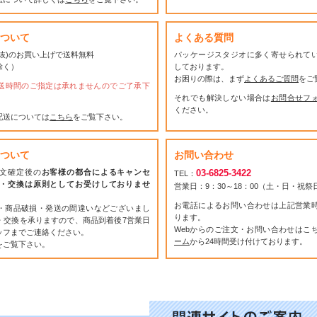
ついて
よくある質問
(税抜)のお買い上げで送料無料
パッケージスタジオに多く寄せられて
除く）
しております。
お困りの際は、まず
よくあるご質問
をご
送時間のご指定は承れませんのでご了承下
それでも解決しない場合は
お問合せフ
ください。
配送については
こちら
をご覧下さい。
ついて
お問い合わせ
文確定後の
お客様の都合によるキャンセ
03-6825-3422
TEL：
・交換は原則としてお受けしておりませ
営業日：9：30～18：00（土・日・祝
お電話によるお問い合わせは上記営業
・商品破損・発送の間違いなどございまし
ります。
・交換を承りますので、商品到着後7営業日
Webからのご注文・お問い合わせはこ
ッフまでご連絡ください。
ーム
から24時間受け付けております。
をご覧下さい。