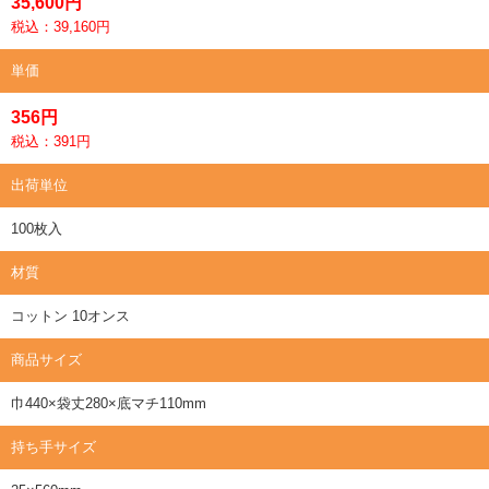
35,600円
税込：39,160円
単価
356円
税込：391円
出荷単位
100枚入
材質
コットン 10オンス
商品サイズ
巾440×袋丈280×底マチ110mm
持ち手サイズ