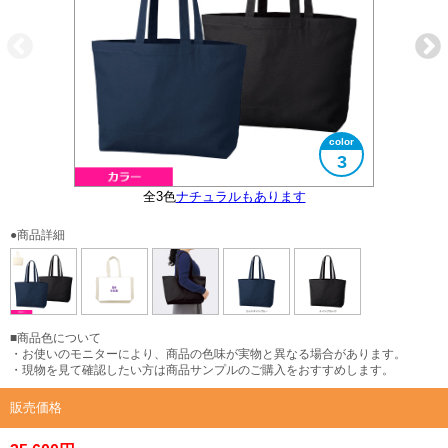
3
全3色
ナチュラルもあります
大きさイメージ
B4サイズ対応
●商品詳細
■商品色について
・お使いのモニターにより、商品の色味が実物と異なる場合があります。
・現物を見て確認したい方は商品サンプルのご購入をおすすめします。
販売価格