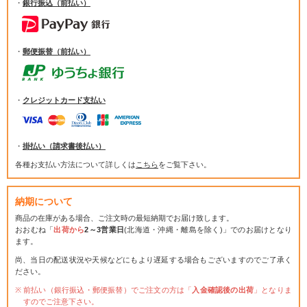
・
銀行振込（前払い）
・
郵便振替（前払い）
・
クレジットカード支払い
・
掛払い（請求書後払い）
各種お支払い方法について詳しくは
こちら
をご覧下さい。
納期について
商品の在庫がある場合、ご注文時の最短納期でお届け致します。
おおむね「
出荷から
2～3営業日
(北海道・沖縄・離島を除く)」でのお届けとなり
ます。
尚、当日の配送状況や天候などにもより遅延する場合もございますのでご了承く
ださい。
前払い（銀行振込・郵便振替）でご注文の方は「
入金確認後の出荷
」となりま
すのでご注意下さい。