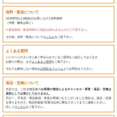
送料・配送について
10,000円以上(税抜)のお買い上げで送料無料
（沖縄・離島は除く）
配送業者・配送時間のご指定は承れませんのでご了承下さい。
その他、送料・配送については
こちら
をご覧下さい。
よくある質問
パッケージスタジオに多く寄せられているご質問をご紹介しております。
お困りの際は、まず
よくあるご質問
をご覧下さい。
それでも解決しない場合は
お問合せフォーム
よりお問合せください。
返品・交換について
当店では、ご注文確定後の
お客様の都合によるキャンセル・変更・返品・交換は
原則としてお受けしておりません。
万が一、不良品・商品破損・発送の間違いなどございました場合は、返品・交換
を承りますので、商品到着後7営業日以内に弊社スタッフまでご連絡ください。
詳しくは
こちら
をご覧下さい。